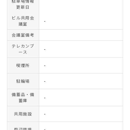
駐車場情報
更新日
ビル共用会
-
議室
会議室備考
テレカンブ
-
ース
喫煙所
-
駐輪場
-
備蓄品・備
-
蓄庫
共用施設
-
周辺環境
-