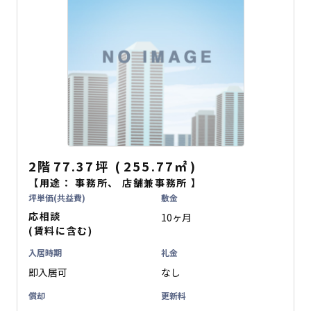
2階
77.37坪
(
255.77
㎡
)
【用途：
事務所
、
店舗兼事務所
】
坪単価(共益費)
敷金
応相談
10ヶ月
(賃料に含む)
入居時期
礼金
即入居可
なし
償却
更新料