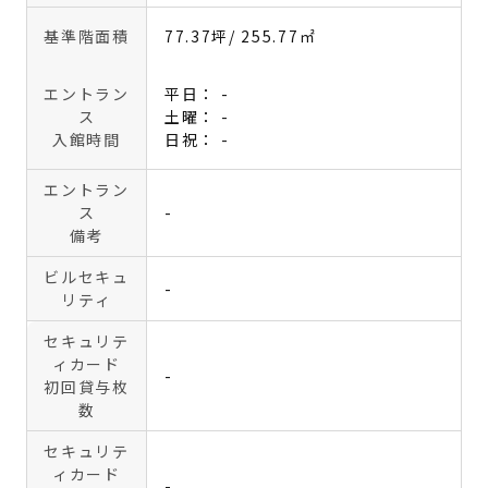
基準階面積
77.37坪
/ 255.77㎡
エントラン
平日： -
ス
土曜： -
入館時間
日祝： -
エントラン
ス
-
備考
ビルセキュ
-
リティ
セキュリテ
ィカード
-
初回貸与枚
数
セキュリテ
ィカード
-