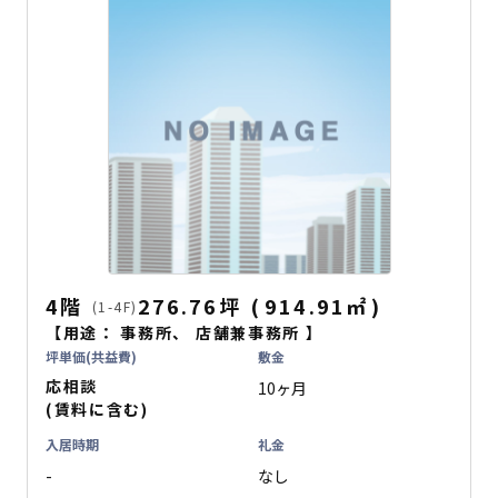
4階
276.76坪
(
914.91
㎡
)
(1-4F)
【用途：
事務所
、
店舗兼事務所
】
坪単価(共益費)
敷金
応相談
10ヶ月
(賃料に含む)
入居時期
礼金
-
なし