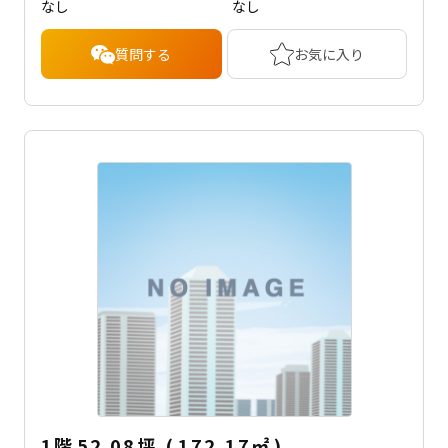
なし
なし
質問する
お気に入り
1階
52.08坪
(
172.17
㎡
)