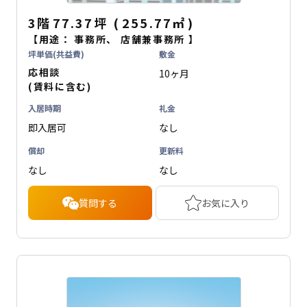
3階
77.37坪
(
255.77
㎡
)
【用途：
事務所
、
店舗兼事務所
】
坪単価(共益費)
敷金
応相談
10ヶ月
(賃料に含む)
入居時期
礼金
即入居可
なし
償却
更新料
なし
なし
質問する
お気に入り