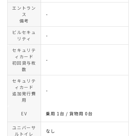
エントラン
ス
-
備考
ビルセキュ
-
リティ
セキュリテ
ィカード
-
初回貸与枚
数
セキュリテ
ィカード
-
追加発行費
用
EV
乗用 1台 / 貨物用 0台
ユニバーサ
なし
ルトイレ