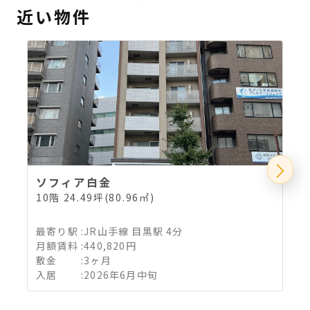
近い物件
ソフィア白金
10階 24.49坪(80.96㎡)
4
最寄り駅
:
JR山手線 目黒駅 4分
月額賃料
:
440,820円
敷金
:
3ヶ月
入居
:
2026年6月中旬