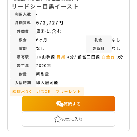
リードシー目黒イースト
-
利用人数
672,727円
月額賃料
賃料に含む
共益費
6ヶ月
なし
敷金
礼金
なし
なし
償却
更新料
JR山手線
目黒
4分/ 都営三田線
白金台
9分
最寄駅
2020年
竣工年
新耐震
耐震
即入居可能
入居時期
給排水OK
ガスOK
フリーレント
質問する
お気に入り