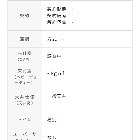
契約形態：-
契約
契約備考：-
解約予告：-
空調
方式：-
床仕様
調査中
（OA高）
床荷重
- kg/㎡
（ヘビーデュ
（-）
ーティー）
一般天井
天井仕様
-
（天井高）
トイレ
種別：-
ユニバーサ
なし