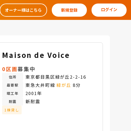
ログイン
オーナー様はこちら
新規登録
Maison de Voice
0区画
募集中
東京都目黒区緑が丘2-2-16
住所
東急大井町線
緑が丘
8分
最寄駅
2001年
竣工年
新耐震
耐震
1棟貸し