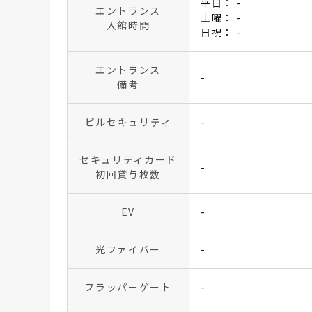
平日： -
エントランス
土曜： -
入館時間
日祝： -
エントランス
-
備考
ビルセキュリティ
-
セキュリティカード
-
初回貸与枚数
EV
-
光ファイバー
-
フラッパーゲート
-