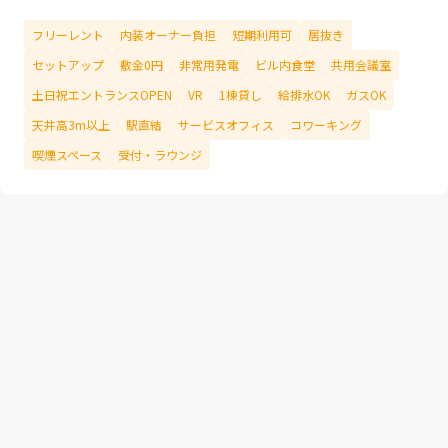
フリーレント
内装オーナー負担
短期利用可
居抜き
セットアップ
敷金0円
非常用発電
ビル内食堂
共用会議室
土日祝エントランスOPEN
VR
1棟貸し
給排水OK
ガスOK
天井高3m以上
駅直結
サービスオフィス
コワーキング
喫煙スペース
受付・ラウンジ