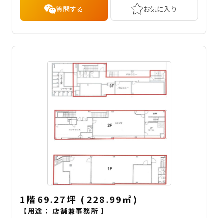
質問する
お気に入り
1階
69.27坪
(
228.99
㎡
)
【用途：
店舗兼事務所
】