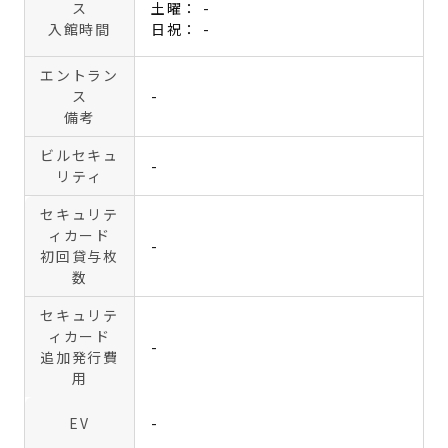
ス
土曜： -
入館時間
日祝： -
エントラン
ス
-
備考
ビルセキュ
-
リティ
セキュリテ
ィカード
-
初回貸与枚
数
セキュリテ
ィカード
-
追加発行費
用
EV
-