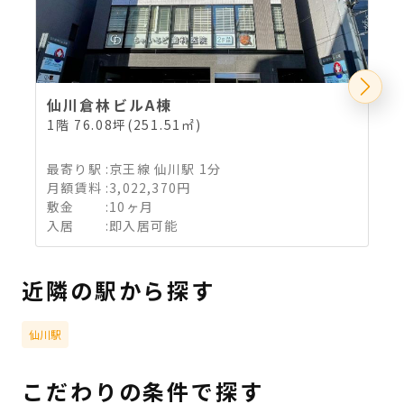
仙川倉林ビルA棟
1階 76.08坪(251.51㎡)
最寄り駅
:
京王線 仙川駅 1分
月額賃料
:
3,022,370円
敷金
:
10ヶ月
入居
:
即入居可能
近隣の駅から探す
仙川駅
こだわりの条件で探す