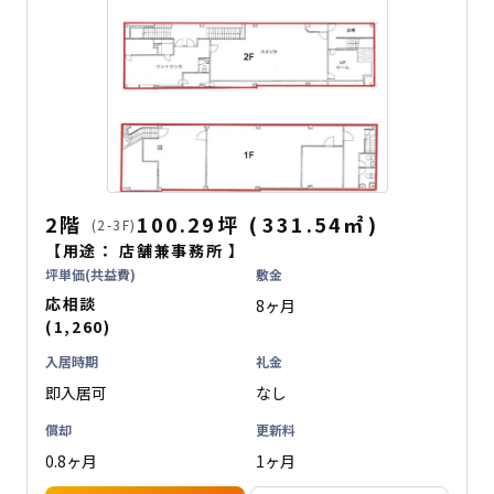
2階
100.29坪
(
331.54
㎡
)
(2-3F)
【用途：
店舗兼事務所
】
坪単価(共益費)
敷金
応相談
8ヶ月
(1,260)
入居時期
礼金
即入居可
なし
償却
更新料
0.8ヶ月
1ヶ月