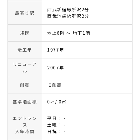
西武新宿線所沢2分
最寄り駅
西武池袋線所沢2分
規模
地上6階 〜 地下1階
竣工年
1977年
リニューア
2007年
ル
耐震
旧耐震
基準階面積
0坪
/ 0㎡
エントラン
平日： -
ス
土曜： -
入館時間
日祝： -