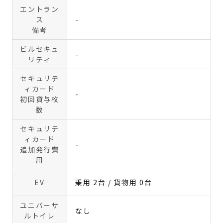
エントラン
ス
-
備考
ビルセキュ
-
リティ
セキュリテ
ィカード
-
初回貸与枚
数
セキュリテ
ィカード
-
追加発行費
用
EV
乗用 2台 / 貨物用 0台
ユニバーサ
なし
ルトイレ