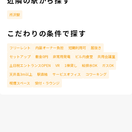
近隣の駅から探す
所沢駅
こだわりの条件で探す
フリーレント
内装オーナー負担
短期利用可
居抜き
セットアップ
敷金0円
非常用発電
ビル内食堂
共用会議室
土日祝エントランスOPEN
VR
1棟貸し
給排水OK
ガスOK
天井高3m以上
駅直結
サービスオフィス
コワーキング
喫煙スペース
受付・ラウンジ