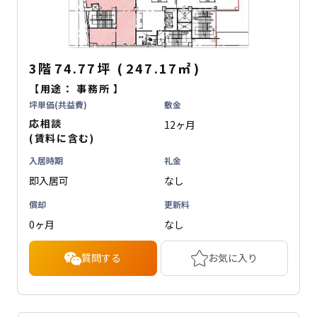
3階
74.77坪
(
247.17
㎡
)
【用途：
事務所
】
坪単価(共益費)
敷金
応相談
12ヶ月
(賃料に含む)
入居時期
礼金
即入居可
なし
償却
更新料
0ヶ月
なし
質問する
お気に入り