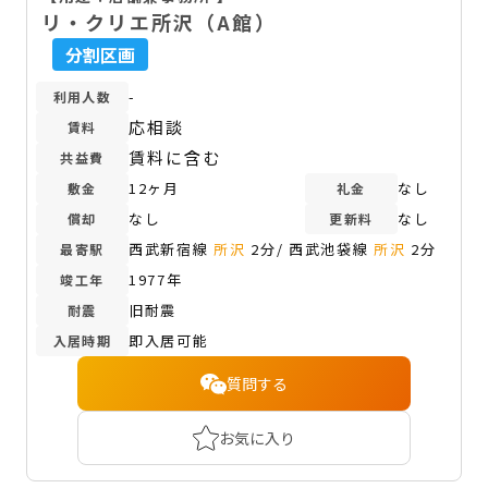
リ・クリエ所沢（A館）
分割区画
-
利用人数
応相談
賃料
賃料に含む
共益費
12ヶ月
なし
敷金
礼金
なし
なし
償却
更新料
西武新宿線
所沢
2分/ 西武池袋線
所沢
2分
最寄駅
1977年
竣工年
旧耐震
耐震
即入居可能
入居時期
質問する
お気に入り