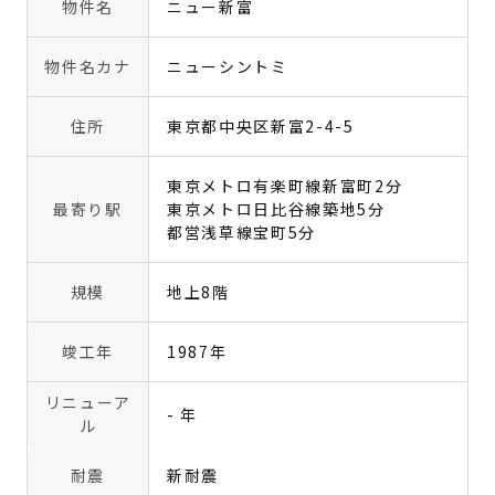
物件名
ニュー新富
物件名カナ
ニューシントミ
住所
東京都中央区新富2-4-5
東京メトロ有楽町線新富町2分
最寄り駅
東京メトロ日比谷線築地5分
都営浅草線宝町5分
規模
地上8階
竣工年
1987年
リニューア
- 年
ル
耐震
新耐震