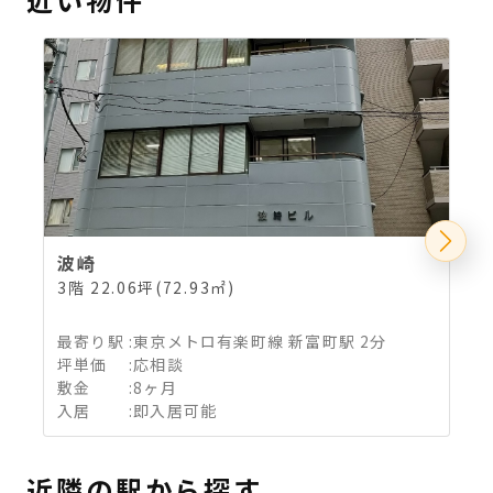
波崎
3階 22.06坪(72.93㎡)
5
最寄り駅
:
東京メトロ有楽町線 新富町駅 2分
坪単価
:
応相談
敷金
:
8ヶ月
入居
:
即入居可能
近隣の駅から探す