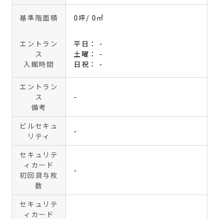
基準階面積
0坪
/ 0㎡
エントラン
平日： -
ス
土曜： -
入館時間
日祝： -
エントラン
ス
-
備考
ビルセキュ
-
リティ
セキュリテ
ィカード
-
初回貸与枚
数
セキュリテ
ィカード