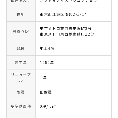
物件名カナ
グットオフィストウヨウチョウ
住所
東京都江東区南砂2-5-14
東京メトロ東西線東陽町3分
最寄り駅
東京メトロ東西線南砂町12分
規模
地上4階
竣工年
1969年
リニューア
- 年
ル
耐震
旧耐震
基準階面積
0坪
/ 0㎡