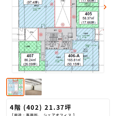
4階 (402) 21.37坪
【用途 :
事務所
、
シェアオフィス
】