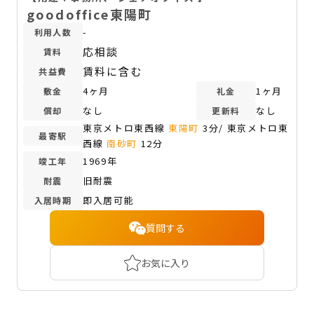
goodoffice東陽町
-
利用人数
応相談
賃料
賃料に含む
共益費
4ヶ月
1ヶ月
敷金
礼金
なし
なし
償却
更新料
東京メトロ東西線
東陽町
3分/ 東京メトロ東
最寄駅
西線
南砂町
12分
1969年
竣工年
旧耐震
耐震
即入居可能
入居時期
質問する
お気に入り