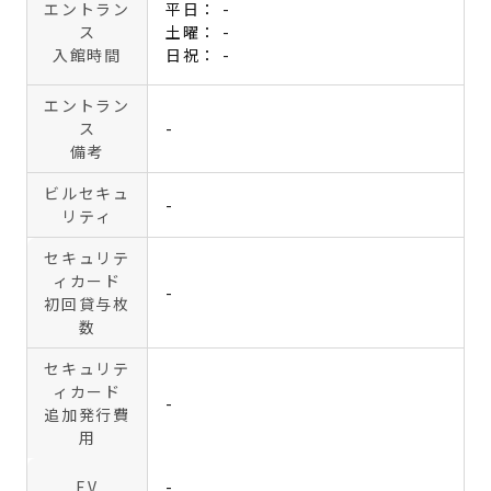
エントラン
平日： -
ス
土曜： -
入館時間
日祝： -
エントラン
ス
-
備考
ビルセキュ
-
リティ
セキュリテ
ィカード
-
初回貸与枚
数
セキュリテ
ィカード
-
追加発行費
用
EV
-