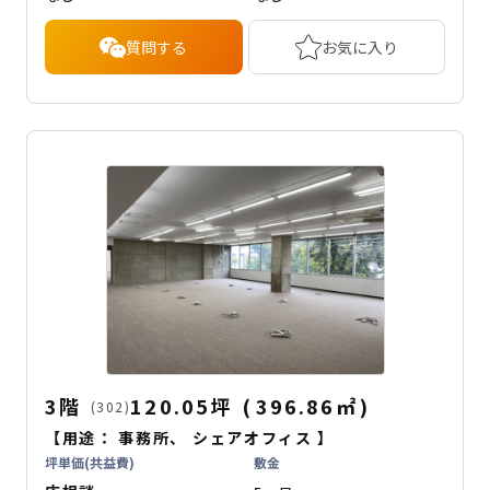
質問する
お気に入り
3階
120.05坪
(
396.86
㎡
)
(302)
【用途：
事務所
、
シェアオフィス
】
坪単価(共益費)
敷金