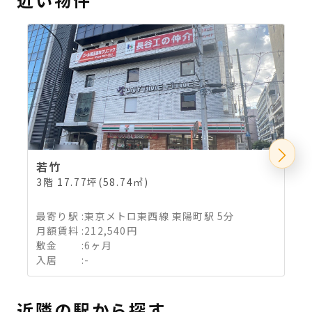
若竹
3階 17.77坪(58.74㎡)
6
最寄り駅
:
東京メトロ東西線 東陽町駅 5分
月額賃料
:
212,540円
敷金
:
6ヶ月
入居
:
-
近隣の駅から探す