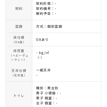
契約形態：-
契約
契約備考：-
解約予告：-
空調
方式：個別空調
床仕様
OAあり
（OA高）
床荷重
- kg/㎡
（ヘビーデュ
（-）
ーティー）
一般天井
天井仕様
-
（天井高）
種別：男女別
男子 小便器：-
トイレ
男子 個室：-
女子 個室：-