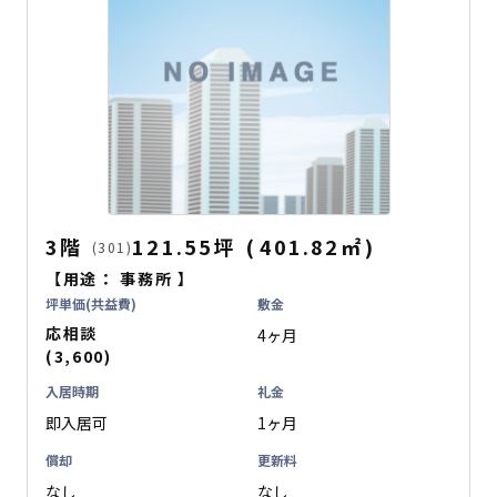
3階
121.55坪
(
401.82
㎡
)
(301)
【用途：
事務所
】
坪単価(共益費)
敷金
応相談
4ヶ月
(3,600)
入居時期
礼金
即入居可
1ヶ月
償却
更新料
なし
なし