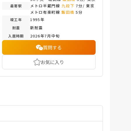
メトロ半蔵門線
九段下
7分/ 東京
最寄駅
メトロ有楽町線
飯田橋
5分
1995年
竣工年
新耐震
耐震
2026年7月中旬
入居時期
質問する
お気に入り