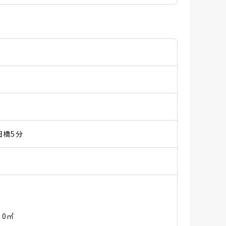
橋5分
/ 0㎡