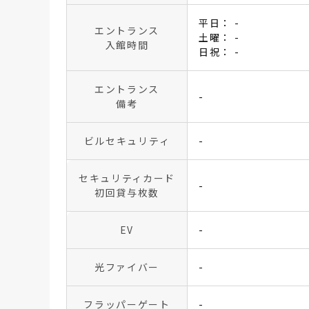
平日： -
エントランス
土曜： -
入館時間
日祝： -
エントランス
-
備考
ビルセキュリティ
-
セキュリティカード
-
初回貸与枚数
EV
-
光ファイバー
-
フラッパーゲート
-