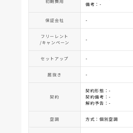
初期費用
備考：-
保証会社
-
フリーレント
-
/キャンペーン
セットアップ
-
居抜き
-
契約形態：-
契約
契約備考：-
解約予告：-
空調
方式：個別空調