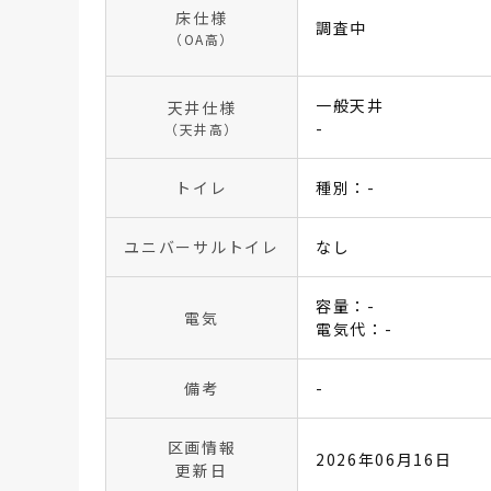
床仕様
調査中
（OA高）
一般天井
天井仕様
-
（天井高）
トイレ
種別：-
ユニバーサルトイレ
なし
容量：-
電気
電気代：-
備考
-
区画情報
2026年06月16日
更新日