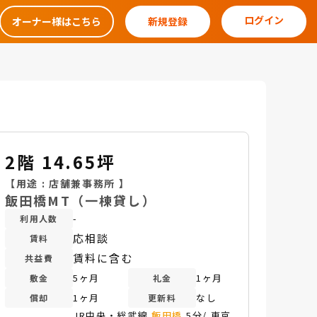
ログイン
オーナー様はこちら
新規登録
2階 14.65坪
【用途 :
店舗兼事務所
】
飯田橋MT（一棟貸し）
-
利用人数
応相談
賃料
賃料に含む
共益費
5ヶ月
1ヶ月
敷金
礼金
1ヶ月
なし
償却
更新料
JR中央・総武線
飯田橋
5分/ 東京