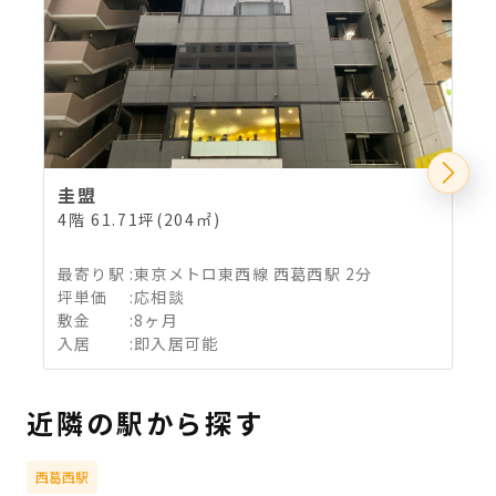
圭盟
4階 61.71坪(204㎡)
4
最寄り駅
:
東京メトロ東西線 西葛西駅 2分
坪単価
:
応相談
敷金
:
8ヶ月
入居
:
即入居可能
近隣の駅から探す
西葛西駅