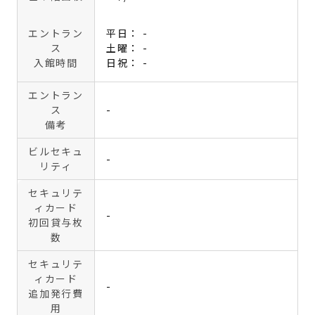
エントラン
平日： -
ス
土曜： -
入館時間
日祝： -
エントラン
ス
-
備考
ビルセキュ
-
リティ
セキュリテ
ィカード
-
初回貸与枚
数
セキュリテ
ィカード
-
追加発行費
用