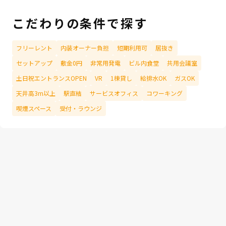
こだわりの条件で探す
フリーレント
内装オーナー負担
短期利用可
居抜き
セットアップ
敷金0円
非常用発電
ビル内食堂
共用会議室
土日祝エントランスOPEN
VR
1棟貸し
給排水OK
ガスOK
天井高3m以上
駅直結
サービスオフィス
コワーキング
喫煙スペース
受付・ラウンジ