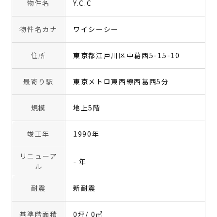
物件名
Y.C.C
物件名カナ
ワイシーシー
住所
東京都江戸川区中葛西5-15-10
最寄り駅
東京メトロ東西線西葛西5分
規模
地上5階
竣工年
1990年
リニューア
- 年
ル
耐震
新耐震
基準階面積
0坪
/ 0㎡