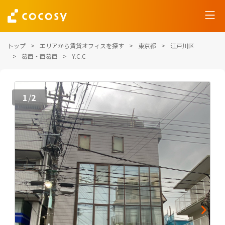
トップ
エリアから賃貸オフィスを探す
東京都
江戸川区
葛西・西葛西
Y.C.C
1
2
/