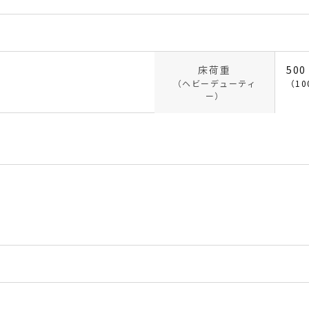
床荷重
500
（ヘビーデューティ
（10
ー）