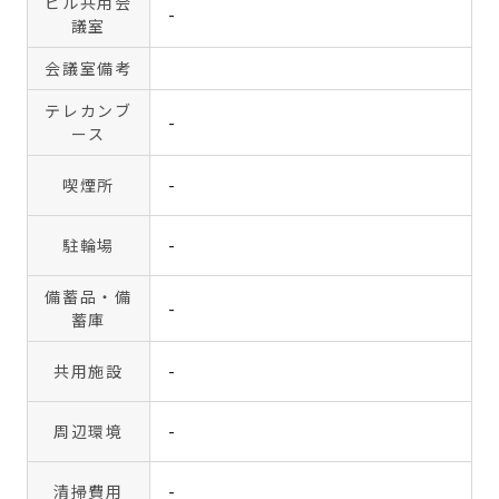
ビル共用会
-
議室
会議室備考
テレカンブ
-
ース
喫煙所
-
駐輪場
-
備蓄品・備
-
蓄庫
共用施設
-
周辺環境
-
清掃費用
-