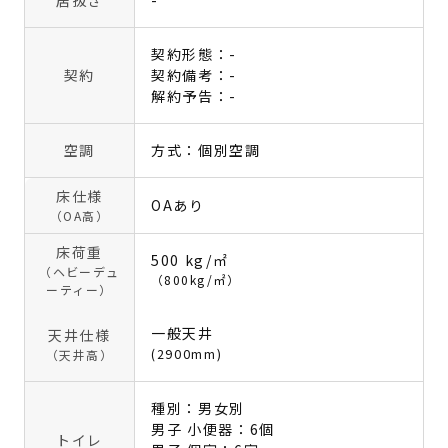
居抜き
-
契約形態：-
契約
契約備考：-
解約予告：-
空調
方式：個別空調
床仕様
OAあり
（OA高）
床荷重
500 kg/㎡
（ヘビーデュ
（800kg/㎡）
ーティー）
一般天井
天井仕様
(2900mm)
（天井高）
種別：男女別
男子 小便器：6個
トイレ