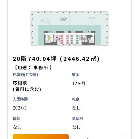
20階
740.04坪
(
2446.42
㎡
)
【用途：
事務所
】
坪単価(共益費)
敷金
応相談
12ヶ月
(賃料に含む)
入居時期
礼金
2027/3
なし
償却
更新料
なし
なし