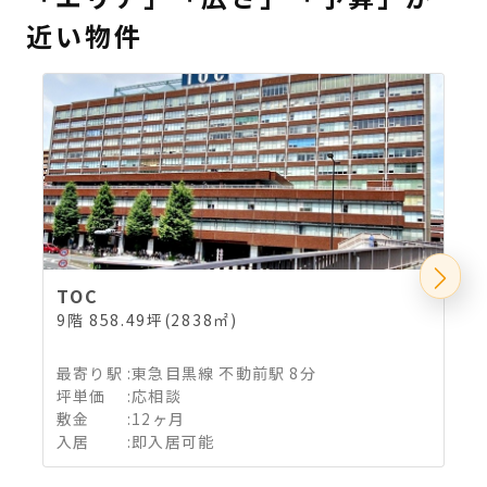
近い物件
TOC
9階 858.49坪(2838㎡)
最寄り駅
:
東急目黒線 不動前駅 8分
坪単価
:
応相談
敷金
:
12ヶ月
入居
:
即入居可能