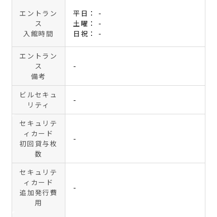
エントラン
平日： -
ス
土曜： -
入館時間
日祝： -
エントラン
ス
-
備考
ビルセキュ
-
リティ
セキュリテ
ィカード
-
初回貸与枚
数
セキュリテ
ィカード
-
追加発行費
用