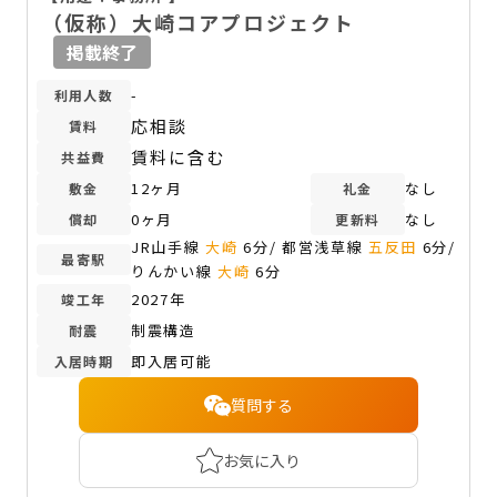
（仮称）大崎コアプロジェクト
掲載終了
-
利用人数
応相談
賃料
賃料に含む
共益費
12ヶ月
なし
敷金
礼金
0ヶ月
なし
償却
更新料
JR山手線
大崎
6分/ 都営浅草線
五反田
6分/
最寄駅
りんかい線
大崎
6分
2027年
竣工年
制震構造
耐震
即入居可能
入居時期
質問する
お気に入り