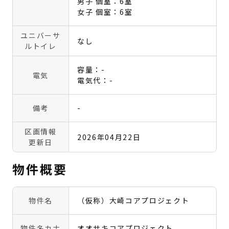
男子 個室：6室
女子 個室：6室
ユニバーサ
なし
ルトイレ
容量：-
電気
電気代：-
備考
-
区画情報
2026年04月22日
更新日
物件概要
物件名
（仮称）大崎コアプロジェクト
物件名カナ
オオサキコアプロジェクト