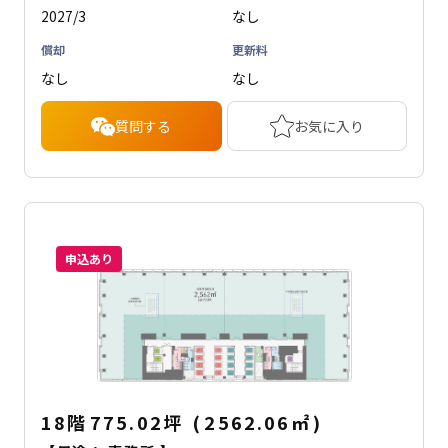
2027/3
なし
償却
更新料
なし
なし
質問する
お気に入り
申込あり
18階
775.02坪
(
2562.06
㎡
)