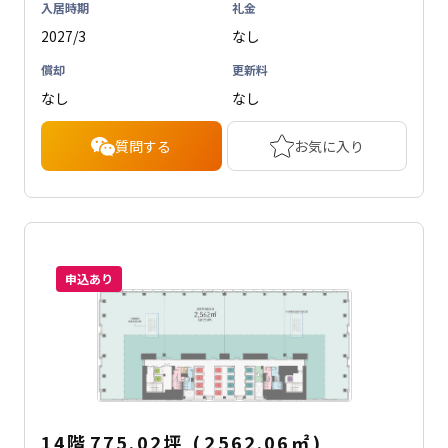
入居時期
礼金
2027/3
なし
償却
更新料
なし
なし
質問する
お気に入り
申込あり
14階
775.02坪
(
2562.06
㎡
)