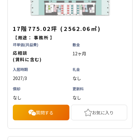
17階
775.02坪
(
2562.06
㎡
)
【用途：
事務所
】
坪単価(共益費)
敷金
応相談
12ヶ月
(賃料に含む)
入居時期
礼金
2027/3
なし
償却
更新料
なし
なし
質問する
お気に入り