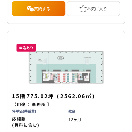
質問する
お気に入り
申込あり
15階
775.02坪
(
2562.06
㎡
)
【用途：
事務所
】
坪単価(共益費)
敷金
応相談
12ヶ月
(賃料に含む)