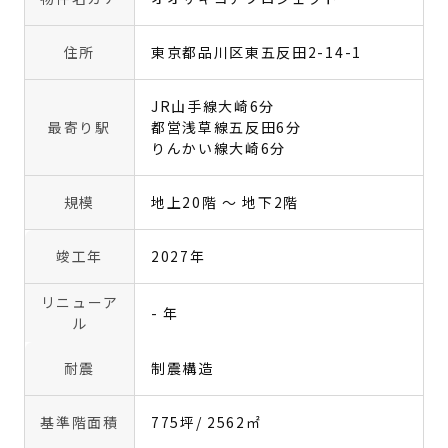
住所
東京都品川区東五反田2-14-1
JR山手線大崎6分
最寄り駅
都営浅草線五反田6分
りんかい線大崎6分
規模
地上20階 〜 地下2階
竣工年
2027年
リニューア
- 年
ル
耐震
制震構造
基準階面積
775坪
/ 2562㎡