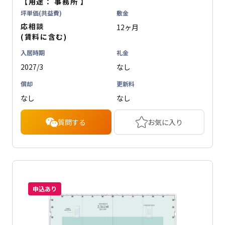
【用途：
事務所
】
坪単価(共益費)
敷金
応相談
12ヶ月
(賃料に含む)
入居時期
礼金
2027/3
なし
償却
更新料
なし
なし
質問する
お気に入り
申込あり