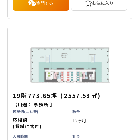
質問する
お気に入り
19階
773.65坪
(
2557.53
㎡
)
【用途：
事務所
】
坪単価(共益費)
敷金
応相談
12ヶ月
(賃料に含む)
入居時期
礼金