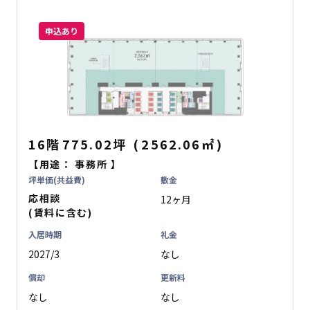
申込あり
16階
775.02坪
(
2562.06
㎡
)
【用途：
事務所
】
坪単価(共益費)
敷金
応相談
12ヶ月
(賃料に含む)
入居時期
礼金
2027/3
なし
償却
更新料
なし
なし