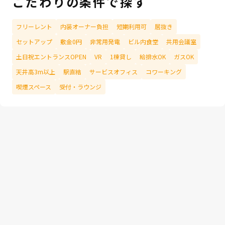
こだわりの条件で探す
フリーレント
内装オーナー負担
短期利用可
居抜き
セットアップ
敷金0円
非常用発電
ビル内食堂
共用会議室
土日祝エントランスOPEN
VR
1棟貸し
給排水OK
ガスOK
天井高3m以上
駅直結
サービスオフィス
コワーキング
喫煙スペース
受付・ラウンジ