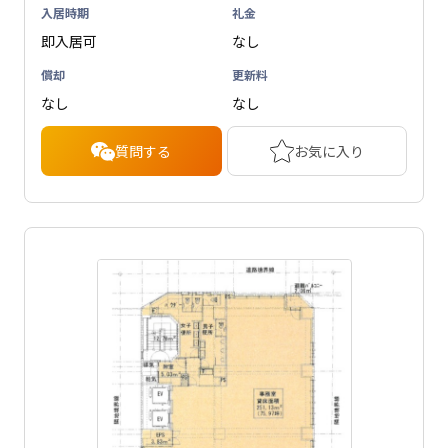
入居時期
礼金
即入居可
なし
償却
更新料
なし
なし
質問する
お気に入り