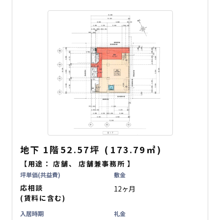
地下
1階
52.57坪
(
173.79
㎡
)
【用途：
店舗
、
店舗兼事務所
】
坪単価(共益費)
敷金
応相談
12ヶ月
(賃料に含む)
入居時期
礼金