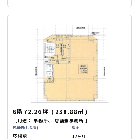
6階
72.26坪
(
238.88
㎡
)
【用途：
事務所
、
店舗兼事務所
】
坪単価(共益費)
敷金
応相談
12ヶ月