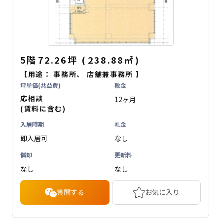
5階
72.26坪
(
238.88
㎡
)
【用途：
事務所
、
店舗兼事務所
】
坪単価(共益費)
敷金
応相談
12ヶ月
(賃料に含む)
入居時期
礼金
即入居可
なし
償却
更新料
なし
なし
質問する
お気に入り