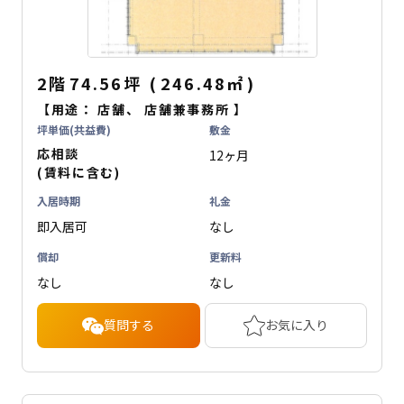
2階
74.56坪
(
246.48
㎡
)
【用途：
店舗
、
店舗兼事務所
】
坪単価(共益費)
敷金
応相談
12ヶ月
(賃料に含む)
入居時期
礼金
即入居可
なし
償却
更新料
なし
なし
質問する
お気に入り