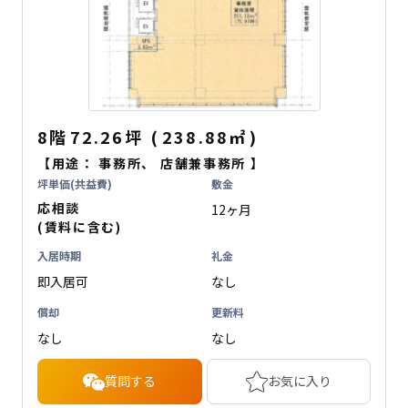
8階
72.26坪
(
238.88
㎡
)
【用途：
事務所
、
店舗兼事務所
】
坪単価(共益費)
敷金
応相談
12ヶ月
(賃料に含む)
入居時期
礼金
即入居可
なし
償却
更新料
なし
なし
質問する
お気に入り