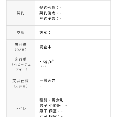
契約形態：-
契約
契約備考：-
解約予告：-
空調
方式：-
床仕様
調査中
（OA高）
床荷重
- kg/㎡
（ヘビーデュ
（-）
ーティー）
一般天井
天井仕様
-
（天井高）
種別：男女別
男子 小便器：-
トイレ
男子 個室：-
女子 個室：-