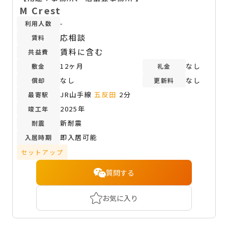
M Crest
-
利用人数
応相談
賃料
賃料に含む
共益費
12ヶ月
なし
敷金
礼金
なし
なし
償却
更新料
JR山手線
五反田
2分
最寄駅
2025年
竣工年
新耐震
耐震
即入居可能
入居時期
セットアップ
質問する
お気に入り