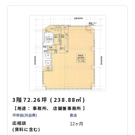
3階
72.26坪
(
238.88
㎡
)
【用途：
事務所
、
店舗兼事務所
】
坪単価(共益費)
敷金
応相談
12ヶ月
(賃料に含む)