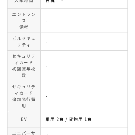
入館時間
日祝： -
エントラン
ス
-
備考
ビルセキュ
-
リティ
セキュリテ
ィカード
-
初回貸与枚
数
セキュリテ
ィカード
-
追加発行費
用
EV
乗用 2台 / 貨物用 1台
ユニバーサ