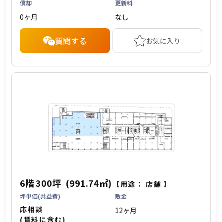
償却
更新料
0ヶ月
なし
質問する
お気に入り
6階
300坪
(991.74㎡)
【用途：
店舗
】
坪単価(共益費)
敷金
応相談
12ヶ月
(賃料に含む)