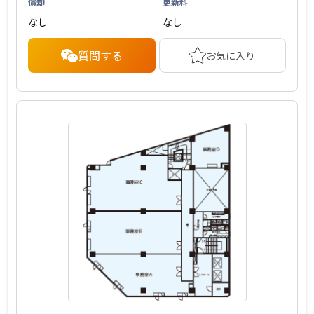
償却
更新料
なし
なし
質問する
お気に入り