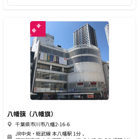
覧
閲
未
八幡簱（八幡旗）
千葉県市川市八幡2-16-6
JR中央・総武線 本八幡駅 1分