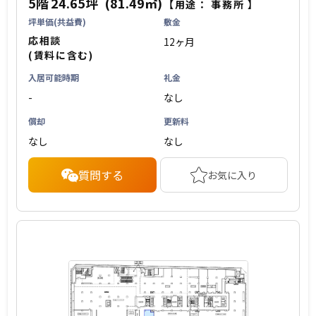
5階
24.65坪
(81.49㎡)
【用途：
事務所
】
坪単価(共益費)
敷金
応相談
12ヶ月
(賃料に含む)
入居可能時期
礼金
-
なし
償却
更新料
なし
なし
質問する
お気に入り