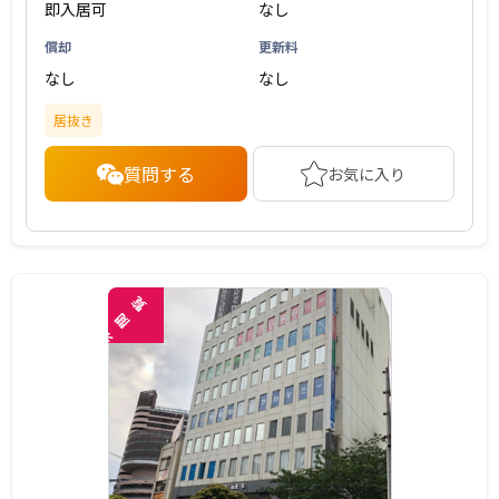
即入居可
なし
償却
更新料
なし
なし
居抜き
質問する
お気に入り
覧
閲
未