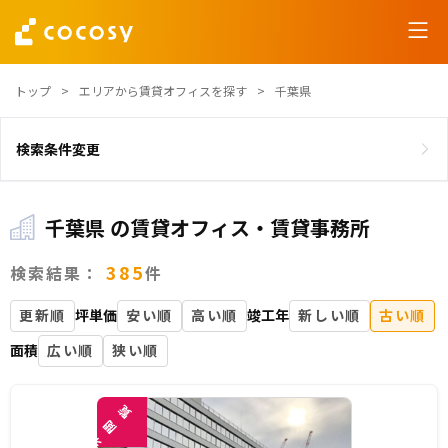
トップ
エリアから賃貸オフィスを探す
千葉県
検索条件変更
千葉県 の賃貸オフィス・賃貸事務所
385
検索結果：
件
更新順
坪単価
安い順
高い順
竣工年
新しい順
古い順
面積
広い順
狭い順
覧
閲
未