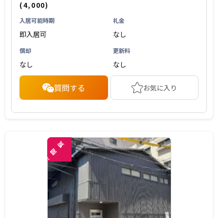
(4,000)
入居可能時期
礼金
即入居可
なし
償却
更新料
なし
なし
質問する
お気に入り
覧
閲
未