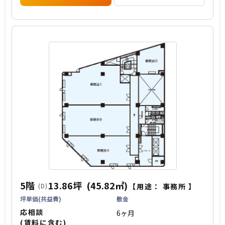
5階
13.86坪
(45.82㎡)
(D)
【用途：
事務所
】
坪単価(共益費)
敷金
応相談
6ヶ月
(賃料に含む)