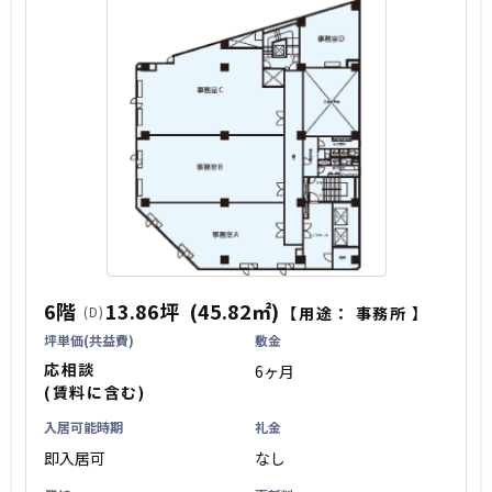
6階
13.86坪
(45.82㎡)
(D)
【用途：
事務所
】
坪単価(共益費)
敷金
応相談
6ヶ月
(賃料に含む)
入居可能時期
礼金
即入居可
なし