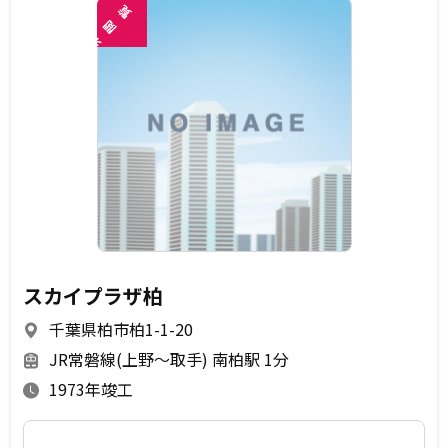
覧
閲
未
スカイプラザ柏
千葉県柏市柏1-1-20
JR常磐線(上野～取手) 南柏駅 1分
1973年竣工