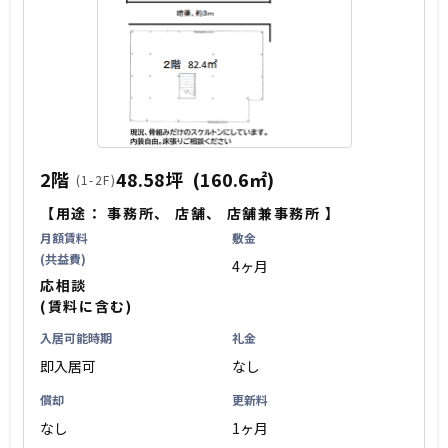
2階
48.58坪
(160.6㎡)
(1-2F)
【用途：
事務所
、
店舗
、
店舗兼事務所
】
月額賃料
敷金
(共益費)
4ヶ月
応相談
(賃料に含む)
入居可能時期
礼金
即入居可
なし
償却
更新料
なし
1ヶ月