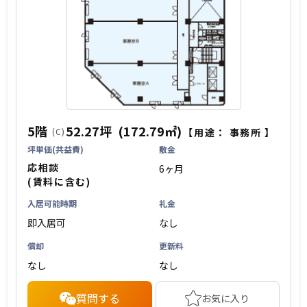
5階
52.27坪
(172.79㎡)
(C)
【用途：
事務所
】
坪単価(共益費)
敷金
応相談
6ヶ月
(賃料に含む)
入居可能時期
礼金
即入居可
なし
償却
更新料
なし
なし
質問する
お気に入り