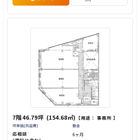
7階
46.79坪
(154.68㎡)
【用途：
事務所
】
坪単価(共益費)
敷金
応相談
6ヶ月