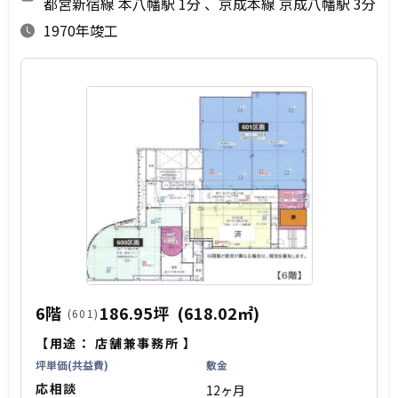
都営新宿線 本八幡駅 1分
京成本線 京成八幡駅 3分
1970年竣工
6階
186.95坪
(618.02㎡)
(601)
【用途：
店舗兼事務所
】
坪単価(共益費)
敷金
応相談
12ヶ月