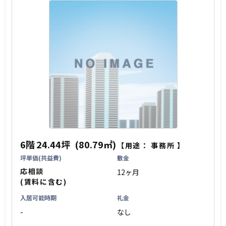
6階
24.44坪
(80.79㎡)
【用途：
事務所
】
坪単価(共益費)
敷金
応相談
12ヶ月
(賃料に含む)
入居可能時期
礼金
-
なし