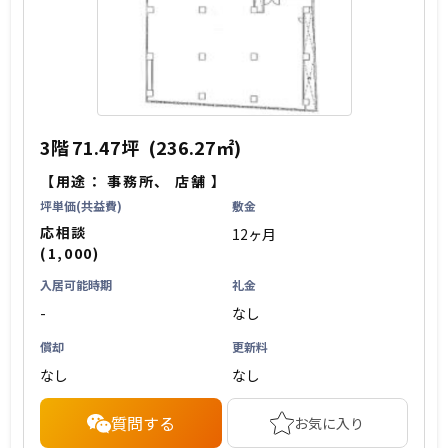
3階
71.47坪
(236.27㎡)
【用途：
事務所
、
店舗
】
坪単価(共益費)
敷金
応相談
12ヶ月
(1,000)
入居可能時期
礼金
-
なし
償却
更新料
なし
なし
質問する
お気に入り