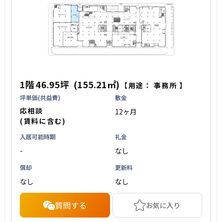
1階
46.95坪
(155.21㎡)
【用途：
事務所
】
坪単価(共益費)
敷金
応相談
12ヶ月
(賃料に含む)
入居可能時期
礼金
-
なし
償却
更新料
なし
なし
質問する
お気に入り