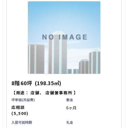
8階
60坪
(198.35㎡)
【用途：
店舗
、
店舗兼事務所
】
坪単価(共益費)
敷金
応相談
6ヶ月
(5,500)
入居可能時期
礼金