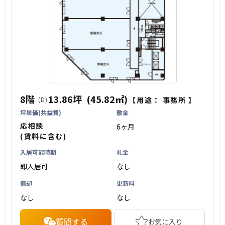
8階
13.86坪
(45.82㎡)
(D)
【用途：
事務所
】
坪単価(共益費)
敷金
応相談
6ヶ月
(賃料に含む)
入居可能時期
礼金
即入居可
なし
償却
更新料
なし
なし
質問する
お気に入り