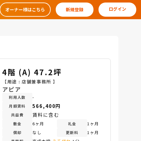
ログイン
オーナー様はこちら
新規登録
4階 (A) 47.2坪
【用途 :
店舗兼事務所
】
アピア
-
利用人数
566,400円
月額賃料
賃料に含む
共益費
6ヶ月
1ヶ月
敷金
礼金
なし
1ヶ月
償却
更新料