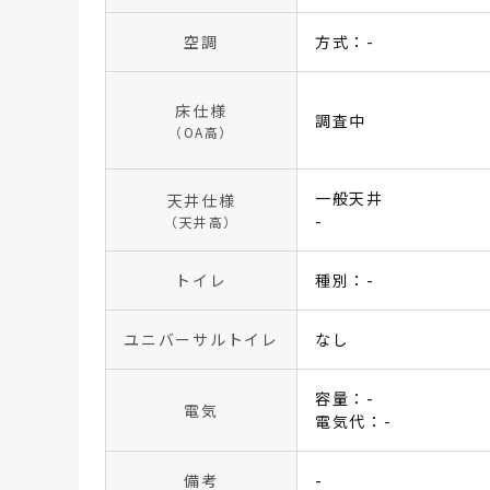
空調
方式：-
床仕様
調査中
（OA高）
一般天井
天井仕様
-
（天井高）
トイレ
種別：-
ユニバーサルトイレ
なし
容量：-
電気
電気代：-
備考
-