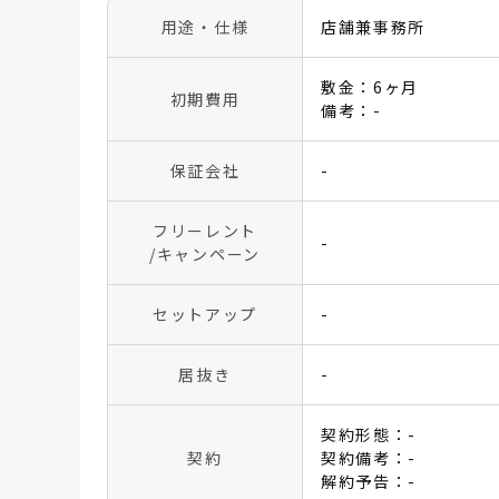
用途・仕様
店舗兼事務所
敷金：6ヶ月
初期費用
備考：-
保証会社
-
フリーレント
-
/キャンペーン
セットアップ
-
居抜き
-
契約形態：-
契約
契約備考：-
解約予告：-