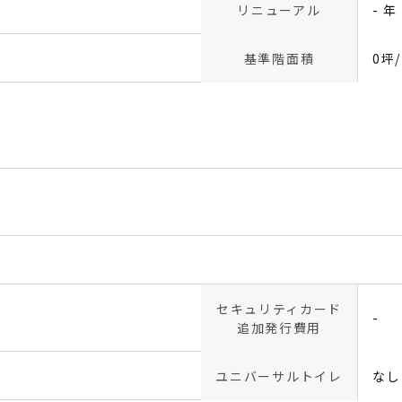
リニューアル
- 年
基準階面積
0坪
セキュリティカード
-
追加発行費用
ユニバーサルトイレ
なし