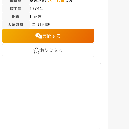
京成本線
八千代台
1分
最寄駅
1974年
竣工年
旧耐震
耐震
-年-月相談
入居時期
質問する
お気に入り