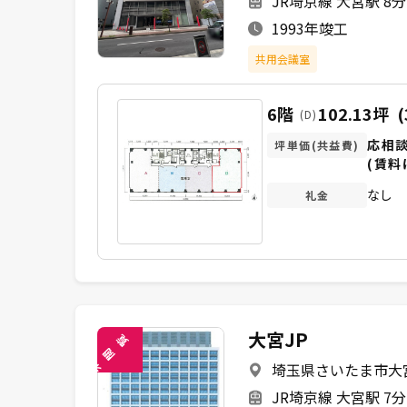
JR埼京線 大宮駅 8
1993年竣工
共用会議室
6階
102.13坪
(
(D)
応相
坪単価(共益費)
(賃料
なし
礼金
大宮JP
覧
閲
埼玉県さいたま市大宮区
未
JR埼京線 大宮駅 7