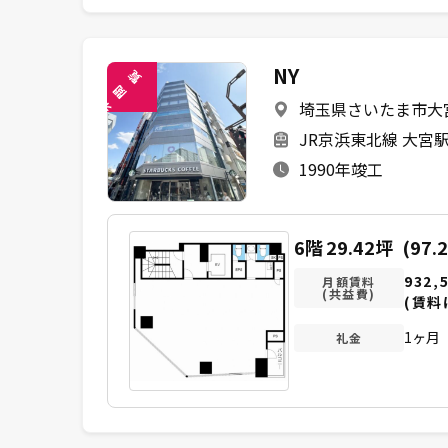
NY
覧
閲
埼玉県さいたま市大宮
未
JR京浜東北線 大宮駅
1990年竣工
6階
29.42坪
(97.
932,
月額賃料
(共益費)
(賃料
1ヶ月
礼金