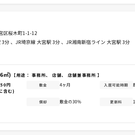
区桜木町1-1-12
 3分
JR埼京線 大宮駅 3分
JR湘南新宿ライン 大宮駅 3分
26㎡)
【用途：
事務所
、
店舗
、
店舗兼事務所
】
550円
4ヶ月
敷金
入居可能時期
に含む)
敷金の30％
償却
更新料