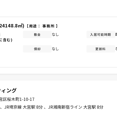
24148.8㎡)
【用途：
事務所
】
談
なし
敷金
入居可能時期
に含む)
なし
償却
更新料
ウィング
桜木町1-10-17
JR埼京線 大宮駅 8分
JR湘南新宿ライン 大宮駅 8分