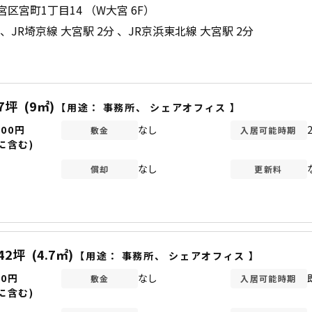
区宮町1丁目14 （W大宮 6F）
JR埼京線 大宮駅 2分
JR京浜東北線 大宮駅 2分
.7坪
(9㎡)
【用途：
事務所
、
シェアオフィス
】
000円
なし
敷金
入居可能時期
に含む)
なし
償却
更新料
.42坪
(4.7㎡)
【用途：
事務所
、
シェアオフィス
】
00円
なし
敷金
入居可能時期
に含む)