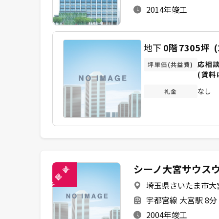
2014年竣工
地下
0階
7305坪
(
応相
坪単価(共益費)
(賃料
なし
礼金
シーノ大宮サウス
覧
閲
埼玉県さいたま市大宮区
未
宇都宮線 大宮駅 8分
2004年竣工