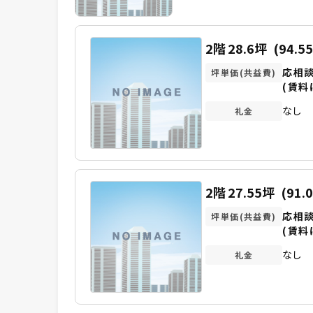
2階
28.6坪
(94.5
応相
坪単価(共益費)
(賃料
なし
礼金
2階
27.55坪
(91.
応相
坪単価(共益費)
(賃料
なし
礼金