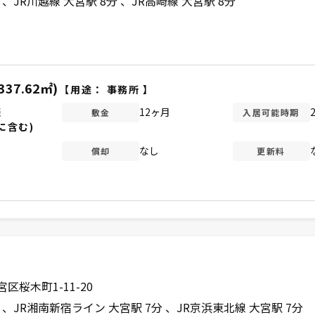
分
JR川越線 大宮駅 8分
JR高崎線 大宮駅 8分
337.62㎡)
【用途：
事務所
】
談
12ヶ月
敷金
入居可能時期
に含む)
なし
償却
更新料
桜木町1-11-20
分
JR湘南新宿ライン 大宮駅 7分
JR京浜東北線 大宮駅 7分