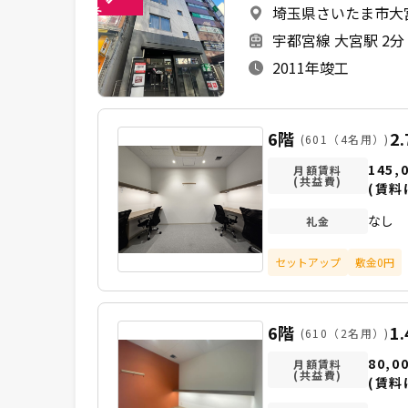
埼玉県さいたま市大宮
未
宇都宮線 大宮駅 2分
2011年竣工
6階
2
(601（4名用）)
145,
月額賃料
(共益費)
(賃料
なし
礼金
セットアップ
敷金0円
6階
1
(610（2名用）)
80,0
月額賃料
(共益費)
(賃料