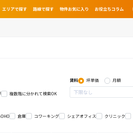
エリアで探す
路線で探す
物件お気に入り
お役立ちコラム
賃料
坪単価
月額
坪
複数階に分かれて検索OK
SOHO
倉庫
コワーキング
シェアオフィス
クリニック