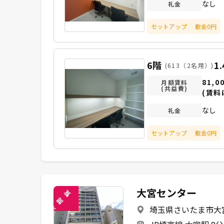
なし
礼金
セットアップ
敷金0円
6階
1
(613（2名用）)
81,0
月額賃料
(共益費)
(賃料
なし
礼金
セットアップ
敷金0円
大宮センター
覧
閲
埼玉県さいたま市大宮
未