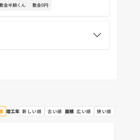
敷金半額くん
敷金0円
順
竣工年
新しい順
古い順
面積
広い順
狭い順