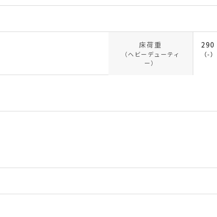
床荷重
290
（ヘビーデューティ
（-）
ー）