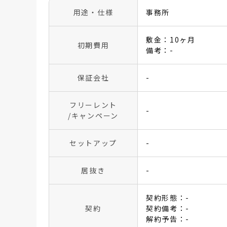
用途・仕様
事務所
敷金：10ヶ月
初期費用
備考：-
保証会社
-
フリーレント
-
/キャンペーン
セットアップ
-
居抜き
-
契約形態：-
契約
契約備考：-
解約予告：-