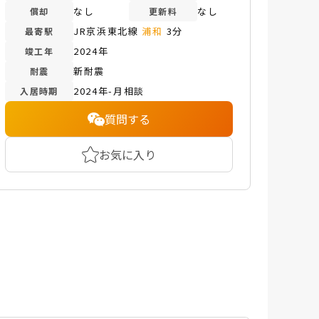
なし
なし
償却
更新料
JR京浜東北線
浦和
3分
最寄駅
2024年
竣工年
新耐震
耐震
2024年-月相談
入居時期
質問する
お気に入り