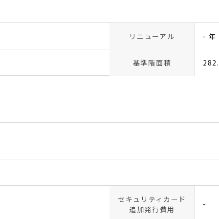
リニューアル
- 年
基準階面積
282
セキュリティカード
-
追加発行費用