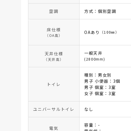
空調
方式：個別空調
床仕様
OAあり
（100㎜）
（OA高）
一般天井
天井仕様
(2800mm)
（天井高）
種別：男女別
男子 小便器：3個
トイレ
男子 個室：3室
女子 個室：3室
ユニバーサルトイレ
なし
容量：-
電気