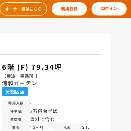
ログイン
オーナー様はこちら
新規登録
6階 (F) 79.34坪
【用途 :
事務所
】
浦和ガーデン
分割区画
-
利用人数
2万円台半ば
坪単価
賃料に含む
共益費
10ヶ月
なし
敷金
礼金