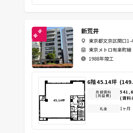
新荒井
覧
閲
東京都文京区関口1-4
未
東京メトロ有楽町線 
1988年竣工
6階
45.14坪
(149
541,
月額賃料
(共益費)
(賃料
1ヶ月
礼金