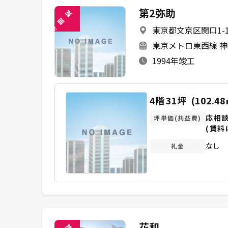
第2弥助
覧
閲
東京都文京区関口1-1
未
東京メトロ東西線 神
1994年竣工
4階
31坪
(102.48
応相
坪単価(共益費)
(賃料
なし
礼金
花和
覧