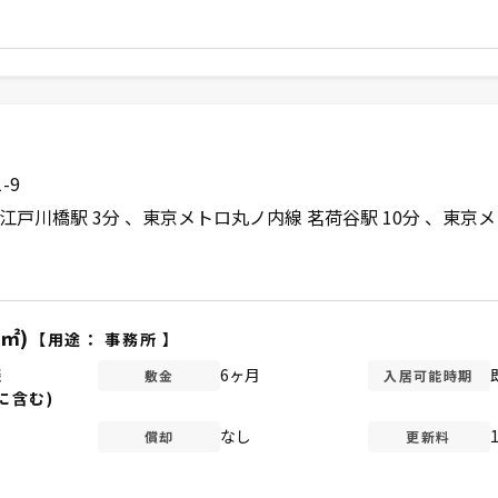
-9
江戸川橋駅 3分
東京メトロ丸ノ内線 茗荷谷駅 10分
東京メ
4㎡)
【用途：
事務所
】
談
6ヶ月
敷金
入居可能時期
に含む)
なし
償却
更新料