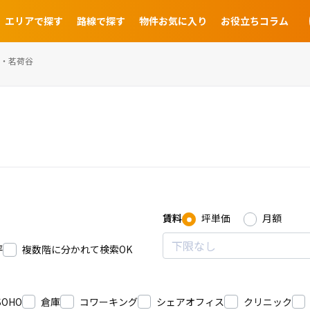
エリアで探す
路線で探す
物件お気に入り
お役立ちコラム
・茗荷谷
賃料
坪単価
月額
坪
複数階に分かれて検索OK
SOHO
倉庫
コワーキング
シェアオフィス
クリニック