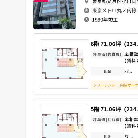
東京都文京区小日向4-
未
東京メトロ丸ノ内線 
1990年竣工
6階
71.06坪
(234
応相
坪単価(共益費)
(賃料
なし
礼金
フリーレント
内装オー
5階
71.06坪
(234
応相
坪単価(共益費)
(賃料
なし
礼金