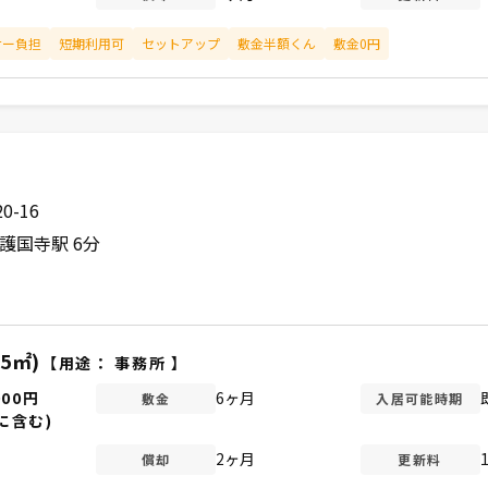
ナー負担
短期利用可
セットアップ
敷金半額くん
敷金0円
-16
護国寺駅 6分
25㎡)
【用途：
事務所
】
000円
6ヶ月
敷金
入居可能時期
に含む)
2ヶ月
償却
更新料