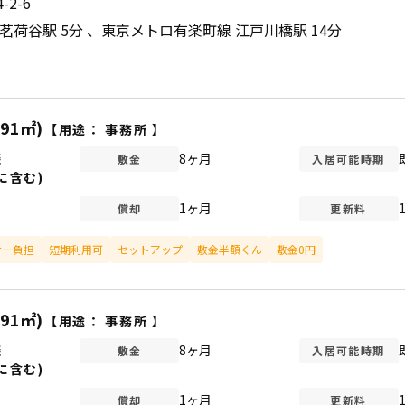
2-6
茗荷谷駅 5分
東京メトロ有楽町線 江戸川橋駅 14分
.91㎡)
【用途：
事務所
】
談
8ヶ月
敷金
入居可能時期
に含む)
1ヶ月
償却
更新料
ナー負担
短期利用可
セットアップ
敷金半額くん
敷金0円
.91㎡)
【用途：
事務所
】
談
8ヶ月
敷金
入居可能時期
に含む)
1ヶ月
償却
更新料