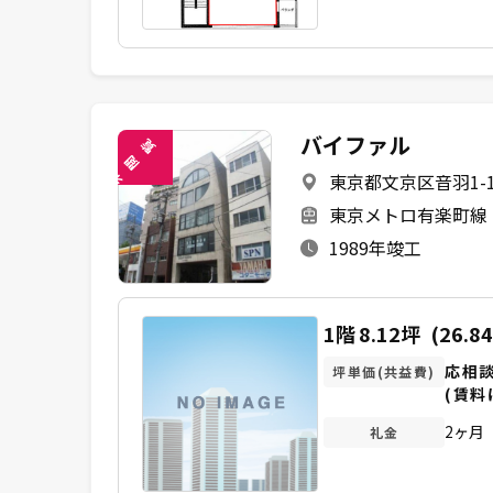
バイファル
覧
閲
東京都文京区音羽1-1
未
東京メトロ有楽町線 
1989年竣工
1階
8.12坪
(26.8
応相
坪単価(共益費)
(賃料
2ヶ月
礼金