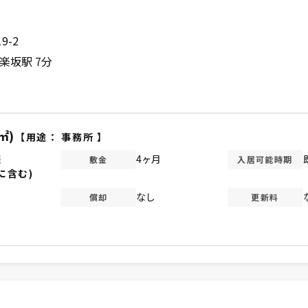
9-2
楽坂駅 7分
㎡)
【用途：
事務所
】
談
4ヶ月
敷金
入居可能時期
に含む)
なし
償却
更新料