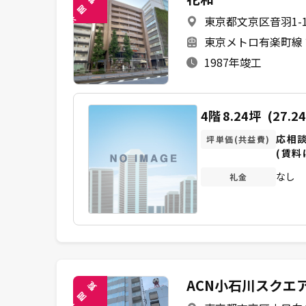
閲
東京都文京区音羽1-17
未
東京メトロ有楽町線 
1987年竣工
4階
8.24坪
(27.2
応相
坪単価(共益費)
(賃料
なし
礼金
ACN小石川スクエ
覧
閲