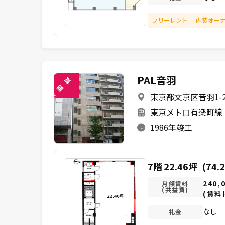
フリーレント
内装オー
PAL音羽
覧
閲
東京都文京区音羽1-20
未
東京メトロ有楽町線 
1986年竣工
7階
22.46坪
(74.
240,
月額賃料
(共益費)
(賃料
なし
礼金