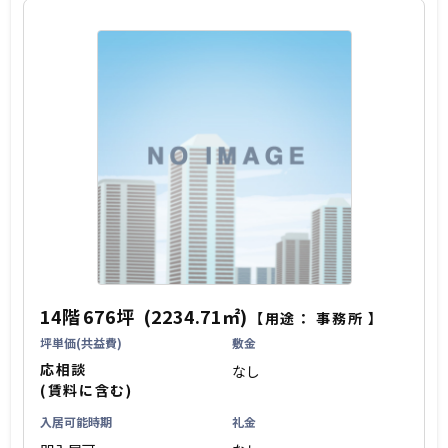
14階
676坪
(2234.71㎡)
【用途：
事務所
】
坪単価(共益費)
敷金
応相談
なし
(賃料に含む)
入居可能時期
礼金