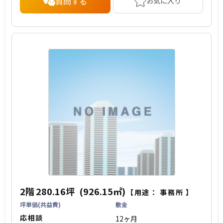
質問する
お気に入り
2階
280.16坪
(926.15㎡)
【用途：
事務所
】
坪単価(共益費)
敷金
応相談
12ヶ月