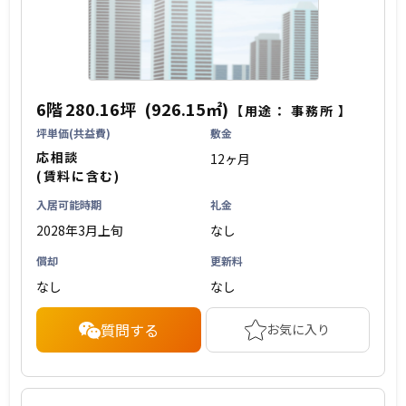
6階
280.16坪
(926.15㎡)
【用途：
事務所
】
坪単価(共益費)
敷金
応相談
12ヶ月
(賃料に含む)
入居可能時期
礼金
2028年3月上旬
なし
償却
更新料
なし
なし
質問する
お気に入り