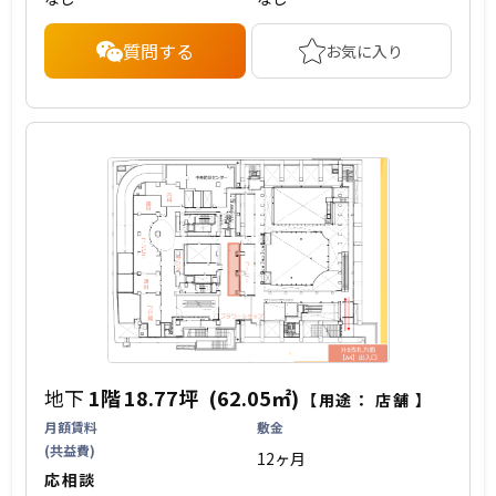
質問する
お気に入り
地下
1階
18.77坪
(62.05㎡)
【用途：
店舗
】
月額賃料
敷金
(共益費)
12ヶ月
応相談