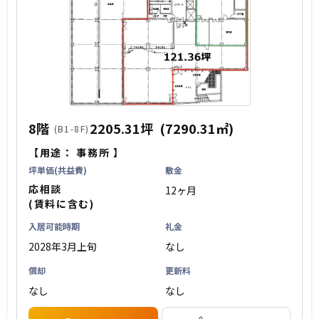
8階
2205.31坪
(7290.31㎡)
(B1-8F)
【用途：
事務所
】
坪単価(共益費)
敷金
応相談
12ヶ月
(賃料に含む)
入居可能時期
礼金
2028年3月上旬
なし
償却
更新料
なし
なし