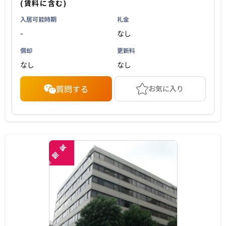
(賃料に含む)
入居可能時期
礼金
-
なし
償却
更新料
なし
なし
質問する
お気に入り
覧
閲
未