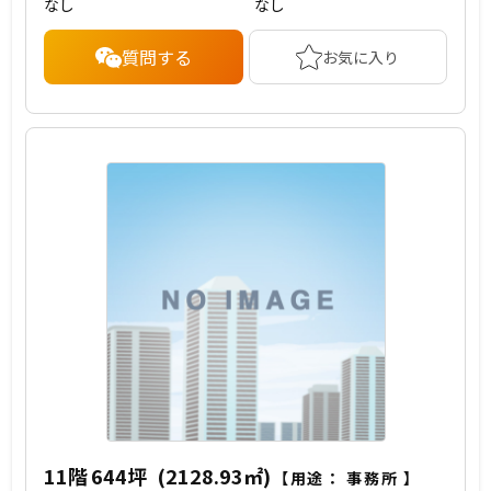
なし
なし
質問する
お気に入り
11階
644坪
(2128.93㎡)
【用途：
事務所
】