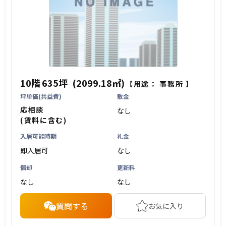
10階
635坪
(2099.18㎡)
【用途：
事務所
】
坪単価(共益費)
敷金
応相談
なし
(賃料に含む)
入居可能時期
礼金
即入居可
なし
償却
更新料
なし
なし
質問する
お気に入り