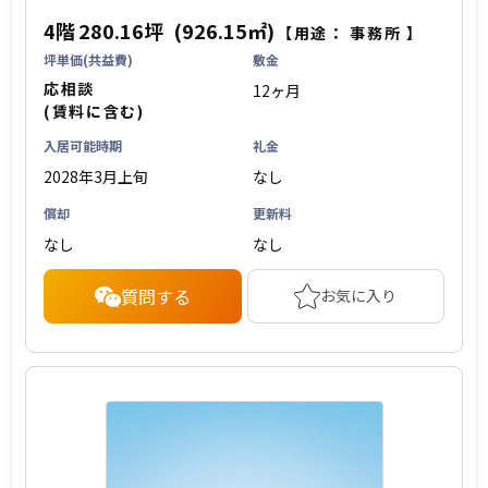
4階
280.16坪
(926.15㎡)
【用途：
事務所
】
坪単価(共益費)
敷金
応相談
12ヶ月
(賃料に含む)
入居可能時期
礼金
2028年3月上旬
なし
償却
更新料
なし
なし
質問する
お気に入り