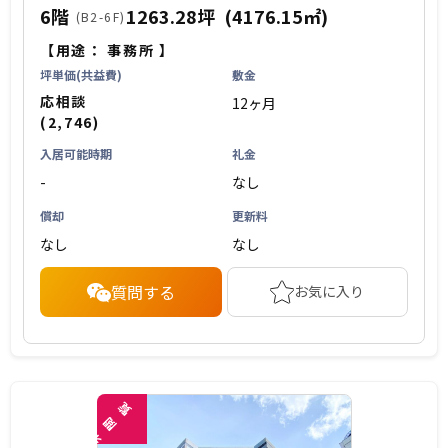
6階
1263.28坪
(4176.15㎡)
(B2-6F)
【用途：
事務所
】
坪単価(共益費)
敷金
応相談
12ヶ月
(2,746)
入居可能時期
礼金
-
なし
償却
更新料
なし
なし
質問する
お気に入り
覧
閲
未