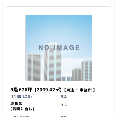
9階
626坪
(2069.42㎡)
【用途：
事務所
】
坪単価(共益費)
敷金
応相談
なし
(賃料に含む)
入居可能時期
礼金