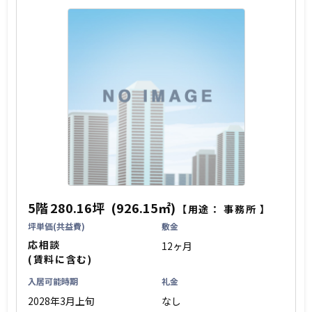
5階
280.16坪
(926.15㎡)
【用途：
事務所
】
坪単価(共益費)
敷金
応相談
12ヶ月
(賃料に含む)
入居可能時期
礼金
2028年3月上旬
なし