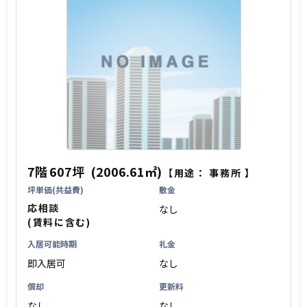
7階
607坪
(2006.61㎡)
【用途：
事務所
】
坪単価(共益費)
敷金
応相談
なし
(賃料に含む)
入居可能時期
礼金
即入居可
なし
償却
更新料
なし
なし