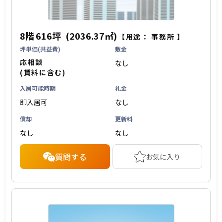
8階
616坪
(2036.37㎡)
【用途：
事務所
】
坪単価(共益費)
敷金
応相談
なし
(賃料に含む)
入居可能時期
礼金
即入居可
なし
償却
更新料
なし
なし
質問する
お気に入り