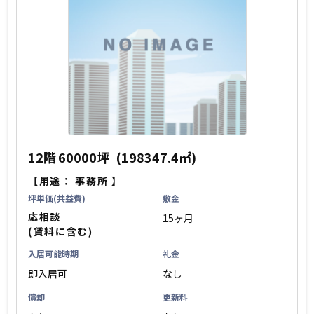
12階
60000坪
(198347.4㎡)
【用途：
事務所
】
坪単価(共益費)
敷金
応相談
15ヶ月
(賃料に含む)
入居可能時期
礼金
即入居可
なし
償却
更新料