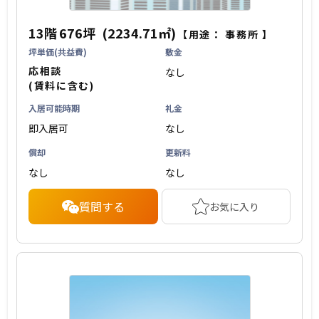
13階
676坪
(2234.71㎡)
【用途：
事務所
】
坪単価(共益費)
敷金
応相談
なし
(賃料に含む)
入居可能時期
礼金
即入居可
なし
償却
更新料
なし
なし
質問する
お気に入り