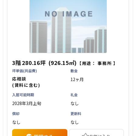
3階
280.16坪
(926.15㎡)
【用途：
事務所
】
坪単価(共益費)
敷金
応相談
12ヶ月
(賃料に含む)
入居可能時期
礼金
2028年3月上旬
なし
償却
更新料
なし
なし