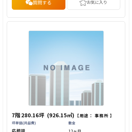
質問する
お気に入り
7階
280.16坪
(926.15㎡)
【用途：
事務所
】
坪単価(共益費)
敷金
応相談
12ヶ月