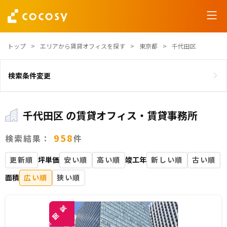
トップ
エリアから賃貸オフィスを探す
東京都
千代田区
検索条件変更
千代田区 の賃貸オフィス・賃貸事務所
958
検索結果：
件
更新順
坪単価
安い順
高い順
竣工年
新しい順
古い順
面積
広い順
狭い順
覧
閲
未