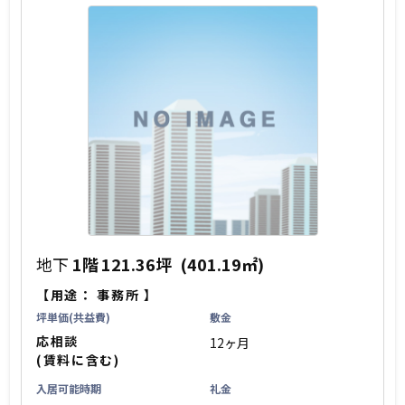
地下
1階
121.36坪
(401.19㎡)
【用途：
事務所
】
坪単価(共益費)
敷金
応相談
12ヶ月
(賃料に含む)
入居可能時期
礼金