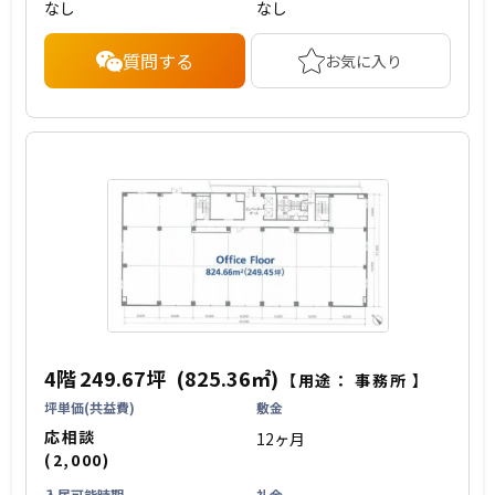
なし
なし
質問する
お気に入り
4階
249.67坪
(825.36㎡)
【用途：
事務所
】
坪単価(共益費)
敷金
応相談
12ヶ月
(2,000)
入居可能時期
礼金