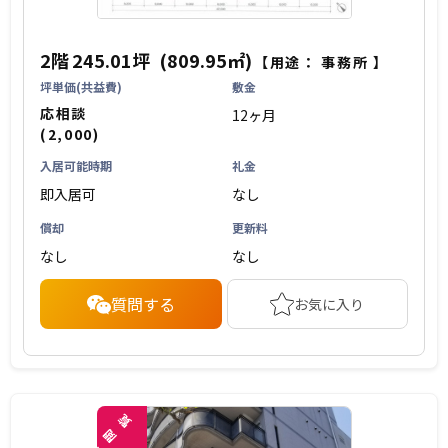
2階
245.01坪
(809.95㎡)
【用途：
事務所
】
坪単価(共益費)
敷金
応相談
12ヶ月
(2,000)
入居可能時期
礼金
即入居可
なし
償却
更新料
なし
なし
質問する
お気に入り
覧
閲