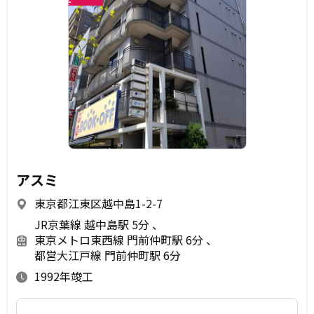
未
アスミ
東京都江東区越中島1-2-7
JR京葉線 越中島駅 5分
東京メトロ東西線 門前仲町駅 6分
都営大江戸線 門前仲町駅 6分
1992年竣工