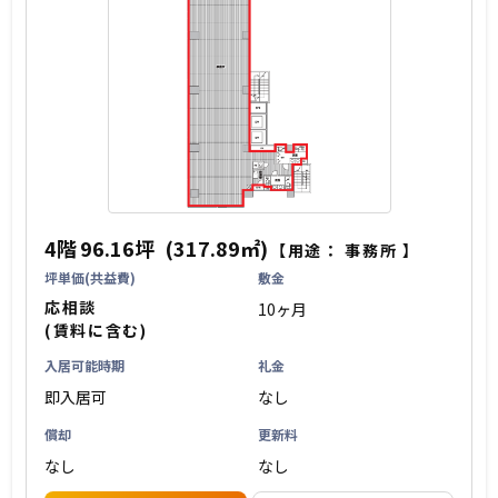
4階
96.16坪
(317.89㎡)
【用途：
事務所
】
坪単価(共益費)
敷金
応相談
10ヶ月
(賃料に含む)
入居可能時期
礼金
即入居可
なし
償却
更新料
なし
なし