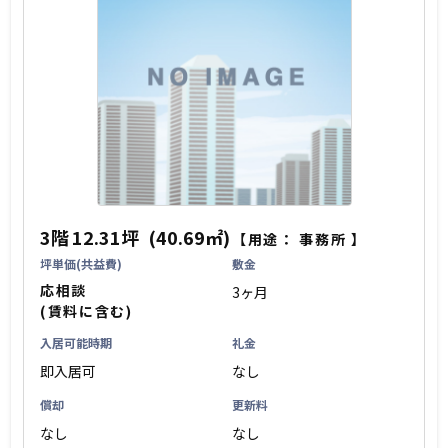
3階
12.31坪
(40.69㎡)
【用途：
事務所
】
坪単価(共益費)
敷金
応相談
3ヶ月
(賃料に含む)
入居可能時期
礼金
即入居可
なし
償却
更新料
なし
なし