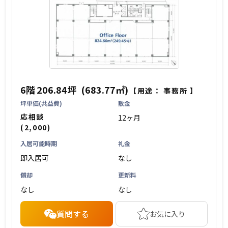
6階
206.84坪
(683.77㎡)
【用途：
事務所
】
坪単価(共益費)
敷金
応相談
12ヶ月
(2,000)
入居可能時期
礼金
即入居可
なし
償却
更新料
なし
なし
質問する
お気に入り