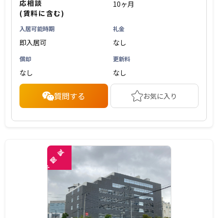
応相談
10ヶ月
(賃料に含む)
入居可能時期
礼金
即入居可
なし
償却
更新料
なし
なし
質問する
お気に入り
覧
閲
未