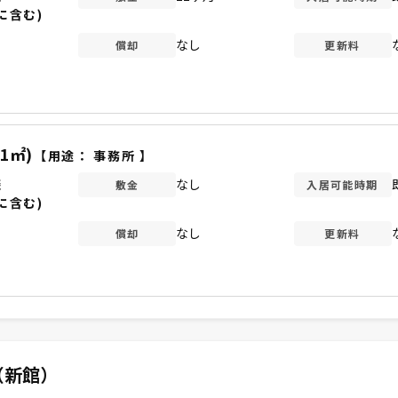
に含む)
なし
償却
更新料
71㎡)
【用途：
事務所
】
談
なし
敷金
入居可能時期
に含む)
なし
償却
更新料
（新館）