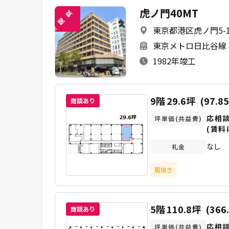
虎ノ門40MT
覧
閲
東京都港区虎ノ門5-1
未
東京メトロ日比谷線 
1982年竣工
9階
29.6坪
(97.8
商談あり
応相
坪単価(共益費)
(賃料
なし
礼金
居抜き
5階
110.8坪
(366
商談あり
応相
坪単価(共益費)