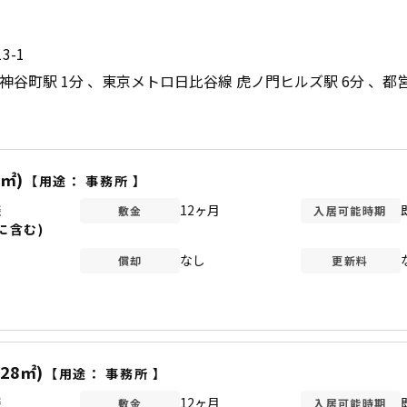
3-1
神谷町駅 1分
東京メトロ日比谷線 虎ノ門ヒルズ駅 6分
都営
5㎡)
【用途：
事務所
】
談
12ヶ月
敷金
入居可能時期
に含む)
なし
償却
更新料
.28㎡)
【用途：
事務所
】
談
12ヶ月
敷金
入居可能時期