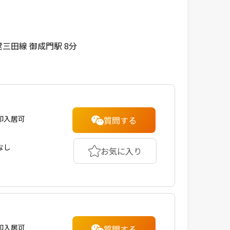
三田線 御成門駅 8分
即入居可
質問する
なし
お気に入り
即入居可
質問する