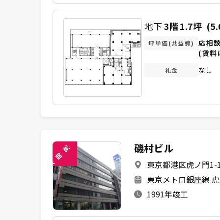
地下
3階
1.7坪
(5
応相
坪単価(共益費)
(賃料
なし
礼金
磯村ビル
覧
閲
東京都港区虎ノ門1-1
未
東京メトロ銀座線 虎
1991年竣工