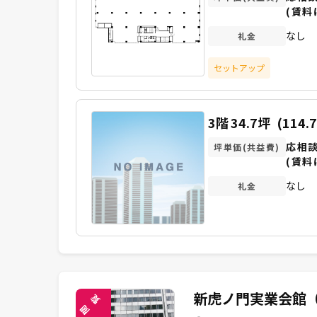
(賃料
なし
礼金
セットアップ
3階
34.7坪
(114.
応相
坪単価(共益費)
(賃料
なし
礼金
新虎ノ門実業会館
覧
閲