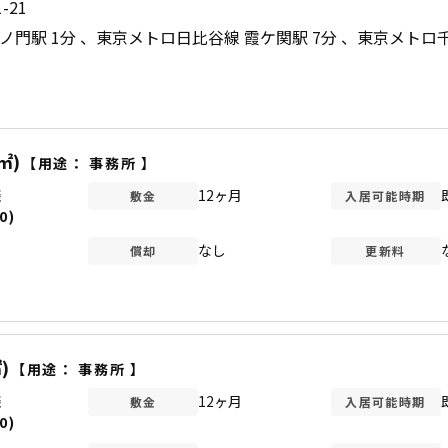
-21
ノ門駅 1分
東京メトロ日比谷線 霞ケ関駅 7分
東京メトロ千
㎡)
【用途：
事務所
】
談
12ヶ月
敷金
入居可能時期
0)
なし
償却
更新料
)
【用途：
事務所
】
談
12ヶ月
敷金
入居可能時期
0)