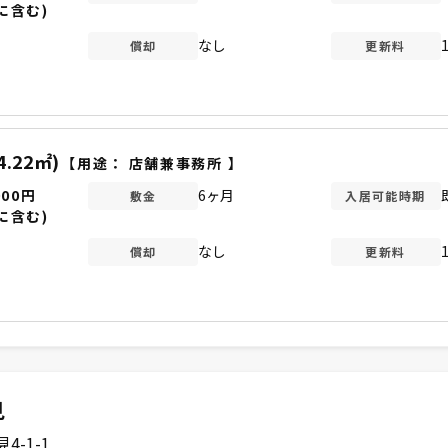
に含む)
なし
償却
更新料
4.22㎡)
【用途：
店舗兼事務所
】
000円
6ヶ月
敷金
入居可能時期
に含む)
なし
償却
更新料
見
-1-1