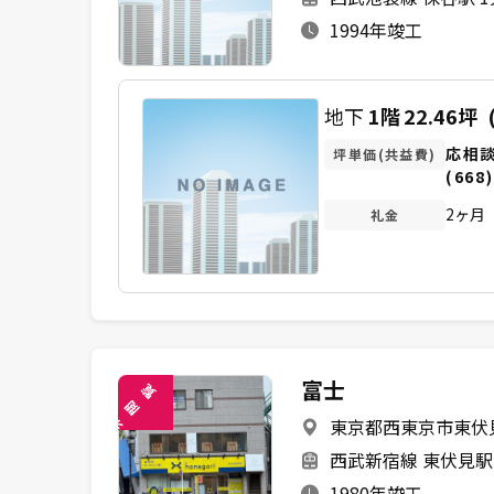
1994年竣工
地下
1階
22.46坪
応相
坪単価(共益費)
(668)
2ヶ月
礼金
富士
覧
閲
東京都西東京市東伏見2
未
西武新宿線 東伏見駅
1980年竣工