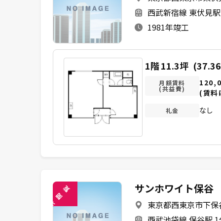
西武新宿線 東伏見駅
1981年竣工
1階
11.3坪
(37.3
120,
月額賃料
(共益費)
(賃料
なし
礼金
サンホワイト保谷
覧
閲
東京都西東京市下保谷4
未
西武池袋線 保谷駅 1