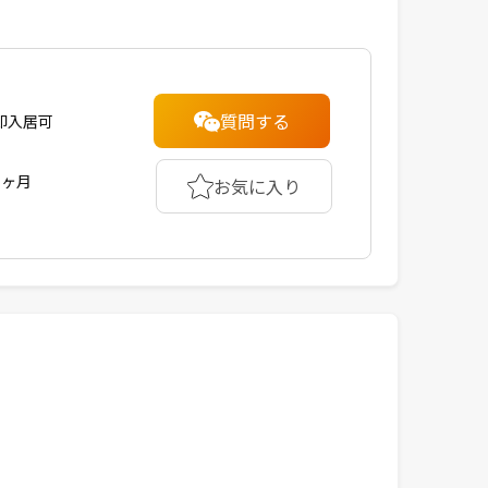
質問する
即入居可
1ヶ月
お気に入り