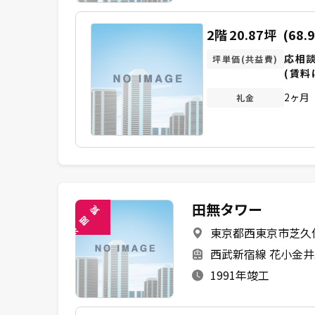
2階
20.87坪
(68.
応相
坪単価(共益費)
(賃料
2ヶ月
礼金
田無タワー
覧
閲
東京都西東京市芝久保町
未
西武新宿線 花小金井駅
1991年竣工