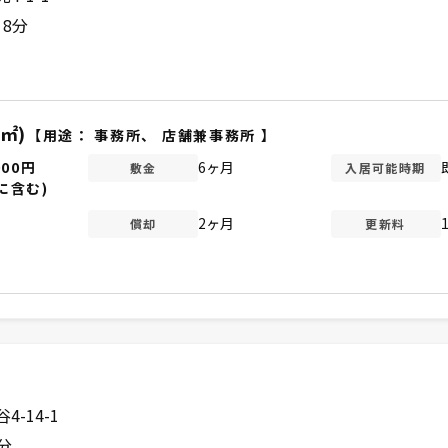
 8分
6㎡)
【用途：
事務所
、
店舗兼事務所
】
000円
6ヶ月
敷金
入居可能時期
に含む)
2ヶ月
償却
更新料
-14-1
分