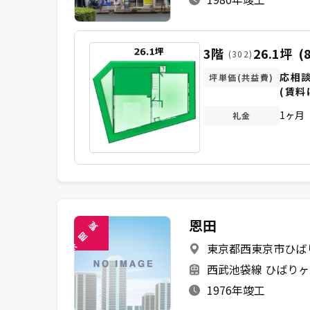
3階
26.1坪
(
(302)
応相
坪単価(共益費)
(賃料
1ヶ月
礼金
恩田
覧
閲
東京都西東京市ひばり
未
西武池袋線 ひばりヶ
1976年竣工