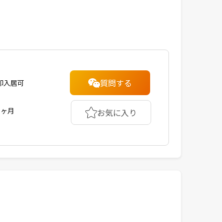
質問する
即入居可
1ヶ月
お気に入り