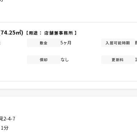
(74.25㎡)
【用途：
店舗兼事務所
】
談
5ヶ月
敷金
入居可能時期
なし
償却
更新料
-4-7
 1分