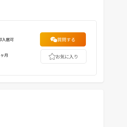
質問する
即入居可
1ヶ月
お気に入り