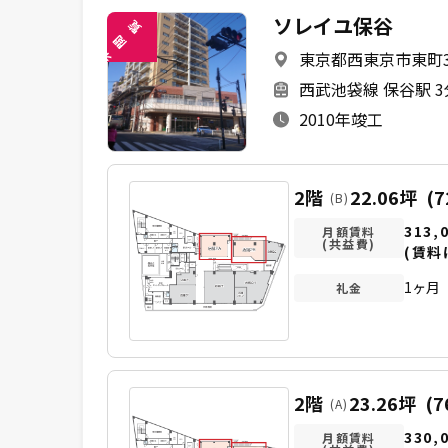
ソレイユ保谷
覧
閲
東京都西東京市東町3-
未
西武池袋線 保谷駅 3
2010年竣工
2階
22.06坪
(7
(B)
313,
月額賃料
(共益費)
(賃料
1ヶ月
礼金
2階
23.26坪
(7
(A)
330,
月額賃料