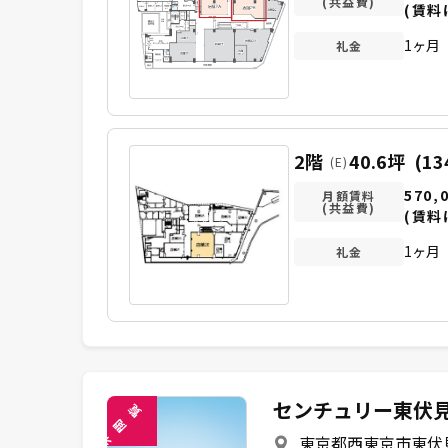
(共益費)
(賃料
1ヶ月
礼金
2階
40.6坪
(13
(E)
570,
月額賃料
(共益費)
(賃料
1ヶ月
礼金
センチュリー東伏
覧
閲
東京都西東京市東伏見4
未