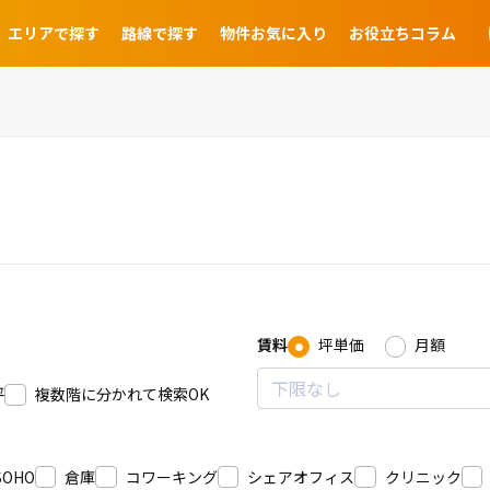
エリアで探す
路線で探す
物件お気に入り
お役立ちコラム
賃料
坪単価
月額
坪
複数階に分かれて検索OK
SOHO
倉庫
コワーキング
シェアオフィス
クリニック