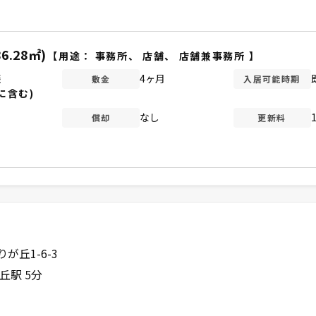
86.28㎡)
【用途：
事務所
、
店舗
、
店舗兼事務所
】
談
4ヶ月
敷金
入居可能時期
に含む)
なし
償却
更新料
が丘1-6-3
丘駅 5分