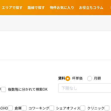
エリアで探す
路線で探す
物件お気に入り
お役立ちコラム
賃料
坪単価
月額
坪
複数階に分かれて検索OK
SOHO
倉庫
コワーキング
シェアオフィス
クリニック