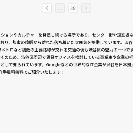
...
38
ッションやカルチャーを発信し続ける場所であり、センター街や道玄坂
ており、都市の喧騒から離れた落ち着いた雰囲気を提供しています。渋
京メトロなど複数の主要路線が交わる交通の便も渋谷区の魅力の一つで
。そのため、渋谷区周辺で賃貸オフィスを検討している事業主や企業の
として知られています。Googleなどの世界的なIT企業が渋谷を日本
仲介手数料無料でご紹介いたします！