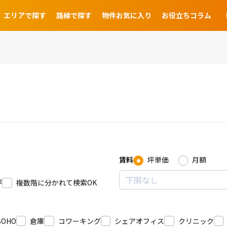
エリアで探す
路線で探す
物件お気に入り
お役立ちコラム
賃料
坪単価
月額
坪
複数階に分かれて検索OK
SOHO
倉庫
コワーキング
シェアオフィス
クリニック