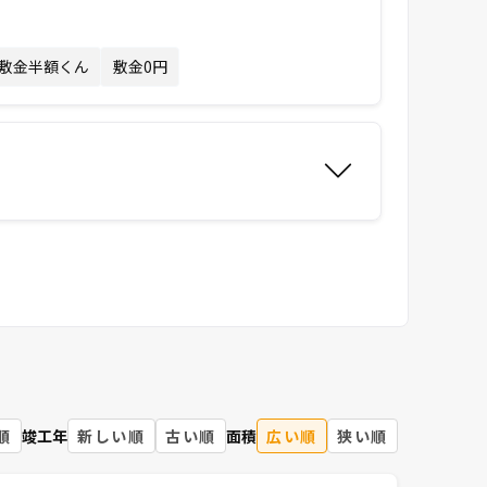
敷金半額くん
敷金0円
順
竣工年
新しい順
古い順
面積
広い順
狭い順