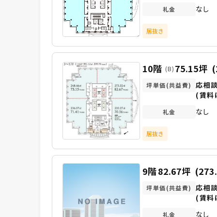
なし
礼金
居抜き
10階
75.15坪
(
(B)
応相
坪単価(共益費)
(賃料
なし
礼金
居抜き
9階
82.67坪
(273
応相
坪単価(共益費)
(賃料
なし
礼金