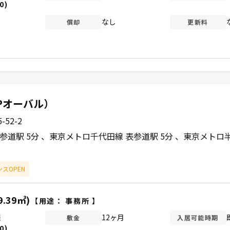
0)
なし
償却
更新料
Pオーバル）
52-2
参道駅 5分
東京メトロ千代田線 表参道駅 5分
東京メトロ半
スOPEN
9.39㎡)
【用途：
事務所
】
談
12ヶ月
敷金
入居可能時期
0)