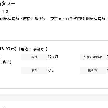
前タワー
5-8
明治神宮前〈原宿〉駅 3分
東京メトロ千代田線 明治神宮前〈
93.92㎡)
【用途：
事務所
】
談
12ヶ月
敷金
入居可能時期
に含む)
なし
償却
更新料