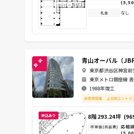
(5,50
なし
礼金
青山オーバル（JB
覧
閲
東京都渋谷区神宮前5-
未
東京メトロ銀座線 表
1988年竣工
非常用発電
土日祝エントラン
8階
293.24坪
(96
申込あり
応相
坪単価(共益費)
(5,00