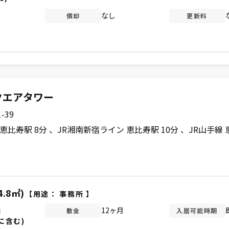
なし
償却
更新料
クエアタワー
-39
恵比寿駅 8分
JR湘南新宿ライン 恵比寿駅 10分
JR山手線 
4.8㎡)
【用途：
事務所
】
談
12ヶ月
敷金
入居可能時期
に含む)