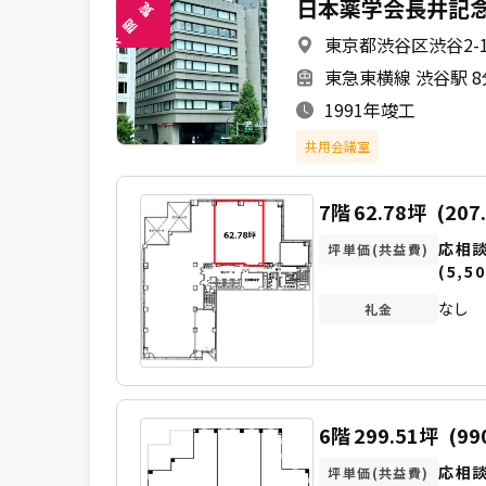
日本薬学会長井記
覧
閲
東京都渋谷区渋谷2-12
未
東急東横線 渋谷駅 
1991年竣工
共用会議室
7階
62.78坪
(207
応相
坪単価(共益費)
(5,50
なし
礼金
6階
299.51坪
(99
応相
坪単価(共益費)