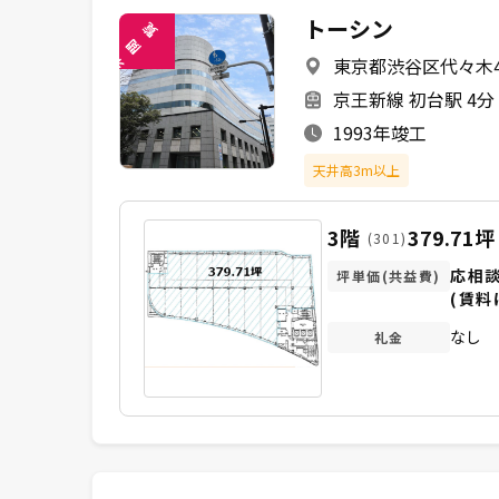
トーシン
覧
閲
東京都渋谷区代々木4-
未
京王新線 初台駅 4分
1993年竣工
天井高3m以上
3階
379.71坪
(301)
応相
坪単価(共益費)
(賃料
なし
礼金