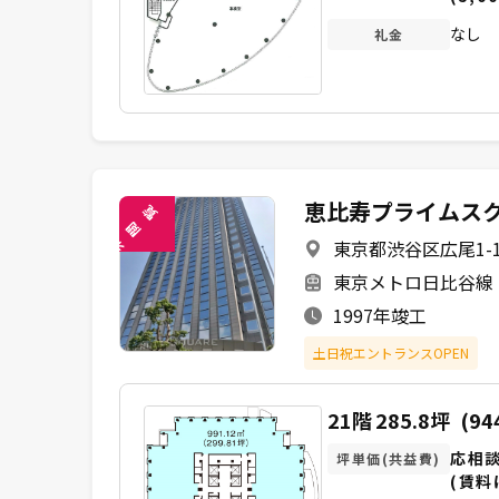
なし
礼金
恵比寿プライムス
覧
閲
東京都渋谷区広尾1-1
未
東京メトロ日比谷線 
1997年竣工
土日祝エントランスOPEN
21階
285.8坪
(94
応相
坪単価(共益費)
(賃料