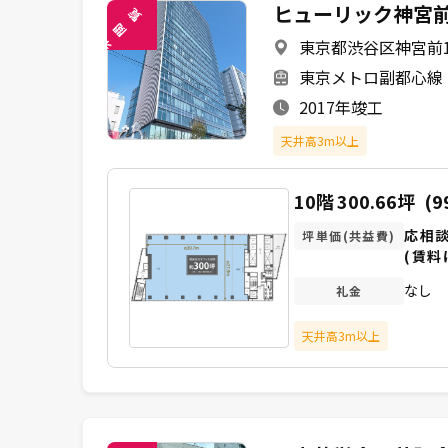
ヒューリック神宮
覧
閲
東京都渋谷区神宮前1-
未
東京メトロ副都心線 
2017年竣工
天井高3m以上
10階
300.66坪
(9
応相
坪単価(共益費)
(賃料
なし
礼金
天井高3m以上