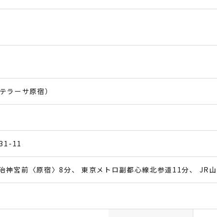
ku（テラーサ原宿）
1-11
治神宮前〈原宿〉8分
東京メトロ副都心線北参道11分
JR