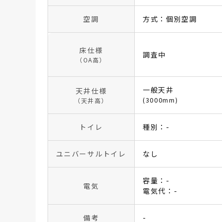
空調
方式：個別空調
床仕様
調査中
（OA高）
一般天井
天井仕様
(3000mm)
（天井高）
トイレ
種別：-
ユニバーサルトイレ
なし
容量：-
電気
電気代：-
備考
-