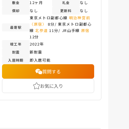
12ヶ月
なし
敷金
礼金
なし
なし
償却
更新料
東京メトロ副都心線
明治神宮前
〈原宿〉
8分/ 東京メトロ副都心
最寄駅
線
北参道
11分/ JR山手線
原宿
12分
2022年
竣工年
新耐震
耐震
即入居可能
入居時期
質問する
お気に入り