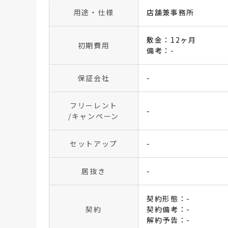
用途・仕様
店舗兼事務所
敷金：12ヶ月
初期費用
備考：-
保証会社
-
フリーレント
-
/キャンペーン
セットアップ
-
居抜き
-
契約形態：-
契約
契約備考：-
解約予告：-