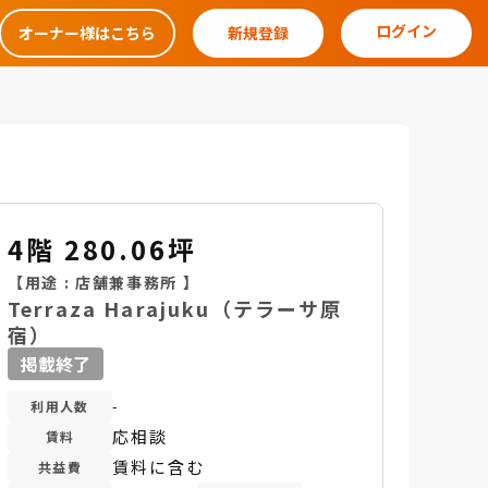
ログイン
オーナー様はこちら
新規登録
4階 280.06坪
【用途 :
店舗兼事務所
】
Terraza Harajuku（テラーサ原
宿）
掲載終了
-
利用人数
応相談
賃料
賃料に含む
共益費