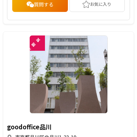
質問する
お気に入り
覧
閲
未
goodoffice品川
東京都品川区北品川1-23-19