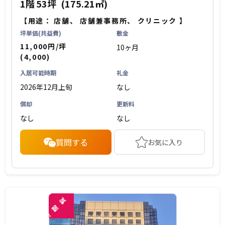
1階
53坪
(175.21㎡)
【用途：
店舗
、
店舗兼事務所
、
クリニック
】
坪単価(共益費)
敷金
11,000円/坪
10ヶ月
(4,000)
入居可能時期
礼金
2026年12月上旬
なし
償却
更新料
なし
なし
質問する
お気に入り
覧
閲
未