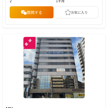
2
1ヶ月
質問する
お気に入り
覧
閲
未