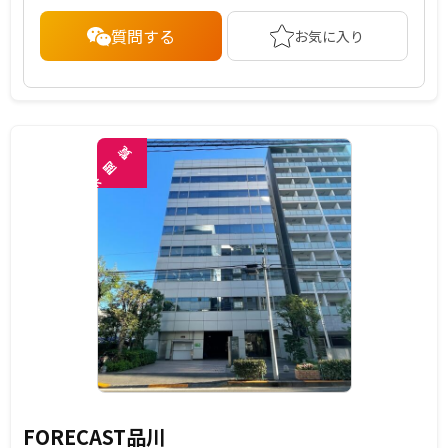
質問する
お気に入り
覧
閲
未
FORECAST品川