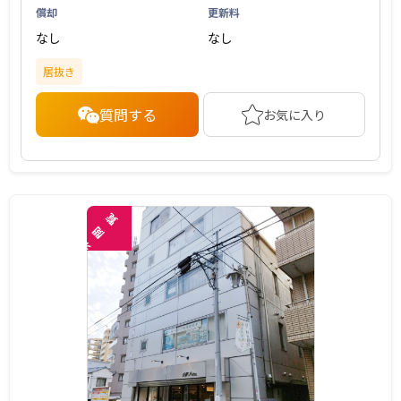
償却
更新料
なし
なし
居抜き
質問する
お気に入り
覧
閲
未