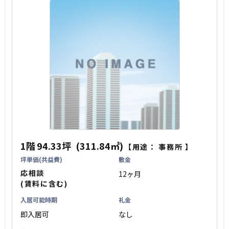
1階
94.33坪
(311.84㎡)
【用途：
事務所
】
坪単価(共益費)
敷金
応相談
12ヶ月
(賃料に含む)
入居可能時期
礼金
即入居可
なし