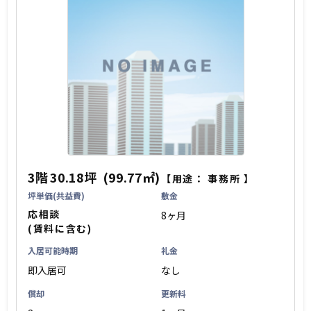
3階
30.18坪
(99.77㎡)
【用途：
事務所
】
坪単価(共益費)
敷金
応相談
8ヶ月
(賃料に含む)
入居可能時期
礼金
即入居可
なし
償却
更新料