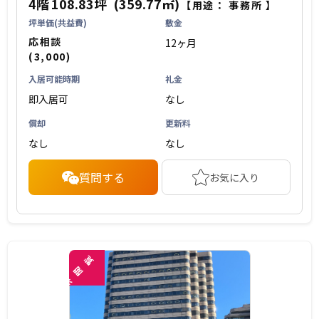
4階
108.83坪
(359.77㎡)
【用途：
事務所
】
坪単価(共益費)
敷金
応相談
12ヶ月
(3,000)
入居可能時期
礼金
即入居可
なし
償却
更新料
なし
なし
質問する
お気に入り
覧
閲
未