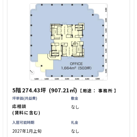
5階
274.43坪
(907.21㎡)
【用途：
事務所
】
坪単価(共益費)
敷金
応相談
なし
(賃料に含む)
入居可能時期
礼金
2027年1月上旬
なし