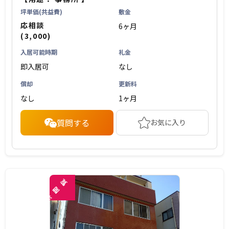
坪単価(共益費)
敷金
応相談
6ヶ月
(3,000)
入居可能時期
礼金
即入居可
なし
償却
更新料
なし
1ヶ月
質問する
お気に入り
覧
閲
未