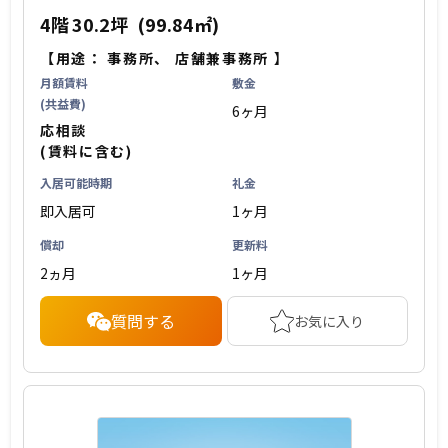
4階
30.2坪
(99.84㎡)
【用途：
事務所
、
店舗兼事務所
】
月額賃料
敷金
(共益費)
6ヶ月
応相談
(賃料に含む)
入居可能時期
礼金
即入居可
1ヶ月
償却
更新料
2ヵ月
1ヶ月
質問する
お気に入り