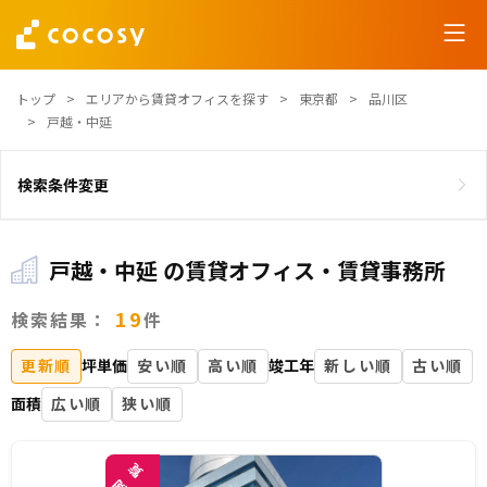
トップ
エリアから賃貸オフィスを探す
東京都
品川区
戸越・中延
検索条件変更
戸越・中延 の賃貸オフィス・賃貸事務所
19
検索結果：
件
更新順
坪単価
安い順
高い順
竣工年
新しい順
古い順
面積
広い順
狭い順
覧