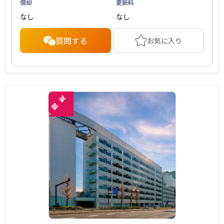
償却
更新料
なし
なし
質問する
お気に入り
覧
閲
未