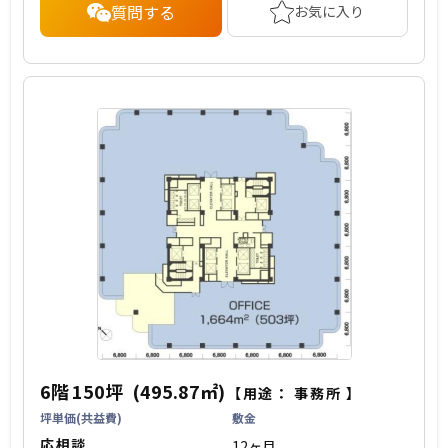
質問する
お気に入り
6階
150坪
(495.87㎡)
【用途：
事務所
】
坪単価(共益費)
敷金
応相談
12ヶ月