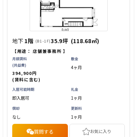
地下
1階
35.9坪
(118.68㎡)
(B1-1F)
【用途：
店舗兼事務所
】
月額賃料
敷金
(共益費)
4ヶ月
394,900円
(賃料に含む)
入居可能時期
礼金
即入居可
1ヶ月
償却
更新料
なし
1ヶ月
質問する
お気に入り