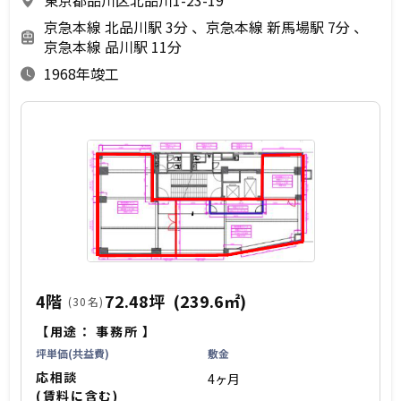
京急本線 北品川駅 3分
京急本線 新馬場駅 7分
京急本線 品川駅 11分
1968年竣工
4階
72.48坪
(239.6㎡)
(30名)
【用途：
事務所
】
坪単価(共益費)
敷金
応相談
4ヶ月
(賃料に含む)