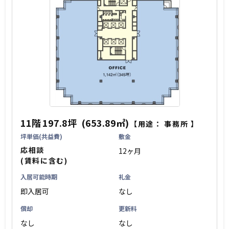
11階
197.8坪
(653.89㎡)
【用途：
事務所
】
坪単価(共益費)
敷金
応相談
12ヶ月
(賃料に含む)
入居可能時期
礼金
即入居可
なし
償却
更新料
なし
なし