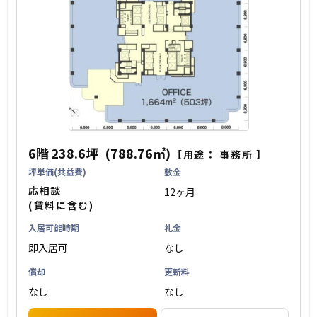
6階
238.6坪
(788.76㎡)
【用途：
事務所
】
坪単価(共益費)
敷金
応相談
12ヶ月
(賃料に含む)
入居可能時期
礼金
即入居可
なし
償却
更新料
なし
なし