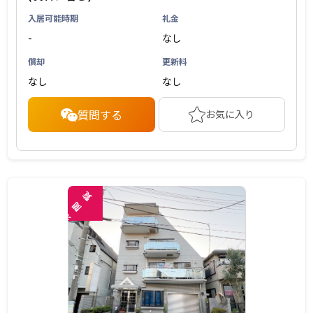
入居可能時期
礼金
-
なし
償却
更新料
なし
なし
質問する
お気に入り
覧
閲
未