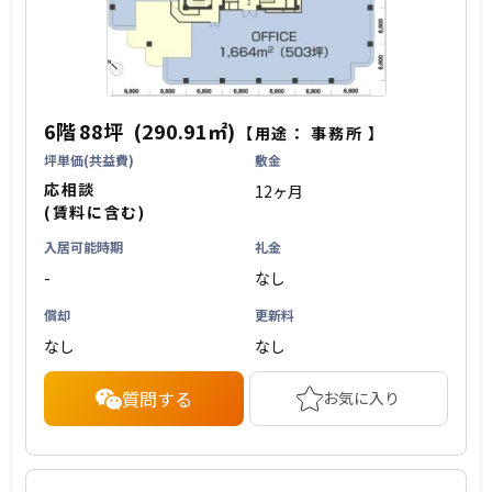
6階
88坪
(290.91㎡)
【用途：
事務所
】
坪単価(共益費)
敷金
応相談
12ヶ月
(賃料に含む)
入居可能時期
礼金
-
なし
償却
更新料
なし
なし
質問する
お気に入り