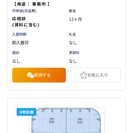
【用途：
事務所
】
坪単価(共益費)
敷金
応相談
12ヶ月
(賃料に含む)
入居時期
礼金
即入居可
なし
償却
更新料
なし
なし
質問する
お気に入り
分割区画