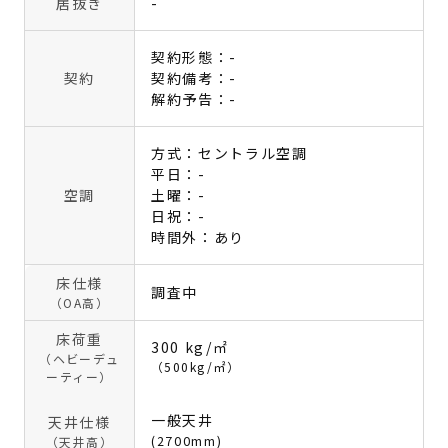
居抜き
-
契約形態：-
契約
契約備考：-
解約予告：-
方式：セントラル空調
平日：-
空調
土曜：-
日祝：-
時間外：あり
床仕様
調査中
（OA高）
床荷重
300 kg/㎡
（ヘビーデュ
（500kg/㎡）
ーティー）
一般天井
天井仕様
(2700mm)
（天井高）