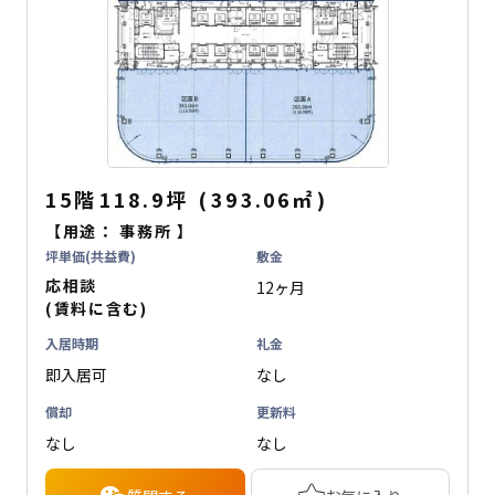
15階
118.9坪
(
393.06
㎡
)
【用途：
事務所
】
坪単価(共益費)
敷金
応相談
12ヶ月
(賃料に含む)
入居時期
礼金
即入居可
なし
償却
更新料
なし
なし