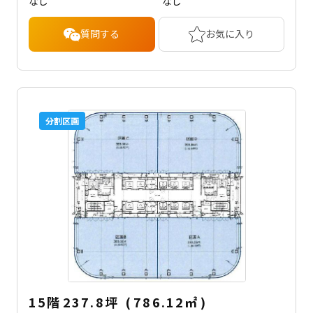
なし
なし
質問する
お気に入り
分割区画
15階
237.8坪
(
786.12
㎡
)