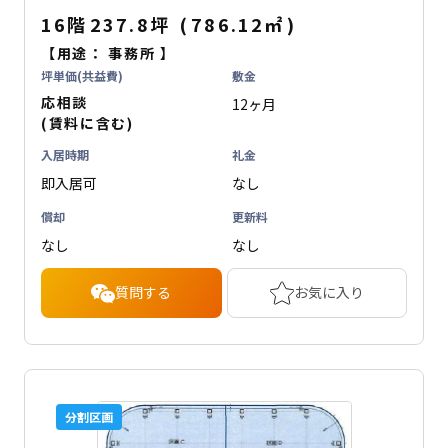
16階
237.8坪
(
786.12
㎡
)
【用途：
事務所
】
坪単価(共益費)
敷金
応相談
12ヶ月
(賃料に含む)
入居時期
礼金
即入居可
なし
償却
更新料
なし
なし
質問する
お気に入り
分割区画