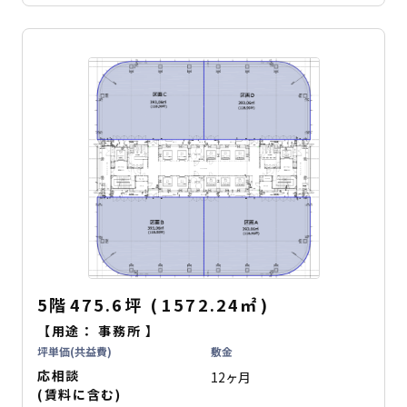
5階
475.6坪
(
1572.24
㎡
)
【用途：
事務所
】
坪単価(共益費)
敷金
応相談
12ヶ月
(賃料に含む)