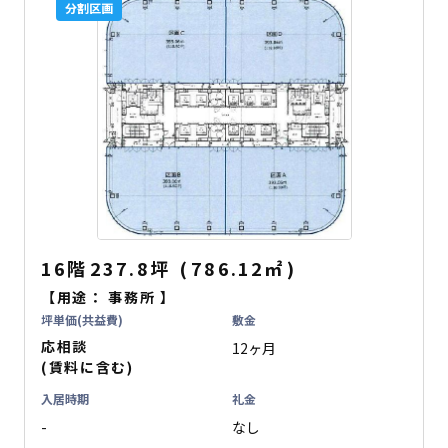
分割区画
16階
237.8坪
(
786.12
㎡
)
【用途：
事務所
】
坪単価(共益費)
敷金
応相談
12ヶ月
(賃料に含む)
入居時期
礼金
-
なし