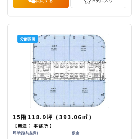
質問する
お気に入り
分割区画
15階
118.9坪
(
393.06
㎡
)
【用途：
事務所
】
坪単価(共益費)
敷金