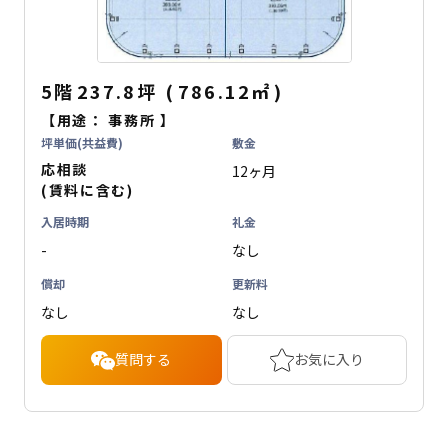
5階
237.8坪
(
786.12
㎡
)
【用途：
事務所
】
坪単価(共益費)
敷金
応相談
12ヶ月
(賃料に含む)
入居時期
礼金
-
なし
償却
更新料
なし
なし
質問する
お気に入り