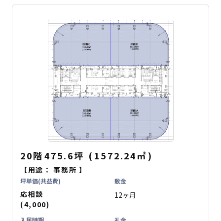
20階
475.6坪
(
1572.24
㎡
)
【用途：
事務所
】
坪単価(共益費)
敷金
応相談
12ヶ月
(4,000)
入居時期
礼金