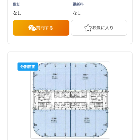
償却
更新料
なし
なし
質問する
お気に入り
分割区画