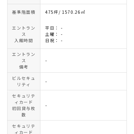
基準階面積
475坪
/ 1570.26㎡
エントラン
平日： -
ス
土曜： -
入館時間
日祝： -
エントラン
ス
-
備考
ビルセキュ
-
リティ
セキュリテ
ィカード
-
初回貸与枚
数
セキュリテ
ィカード