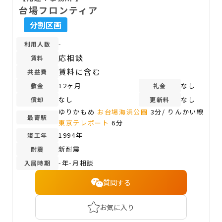
台場フロンティア
分割区画
-
利用人数
応相談
賃料
賃料に含む
共益費
12ヶ月
なし
敷金
礼金
なし
なし
償却
更新料
ゆりかもめ
お台場海浜公園
3分/ りんかい線
最寄駅
東京テレポート
6分
1994年
竣工年
新耐震
耐震
-年-月相談
入居時期
質問する
お気に入り