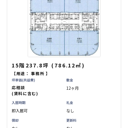
15階
237.8坪
(
786.12
㎡
)
【用途：
事務所
】
坪単価(共益費)
敷金
応相談
12ヶ月
(賃料に含む)
入居時期
礼金
即入居可
なし
償却
更新料