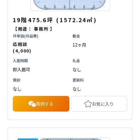
19階
475.6坪
(
1572.24
㎡
)
【用途：
事務所
】
坪単価(共益費)
敷金
応相談
12ヶ月
(4,000)
入居時期
礼金
即入居可
なし
償却
更新料
なし
なし
質問する
お気に入り