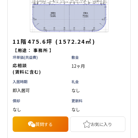
11階
475.6坪
(
1572.24
㎡
)
【用途：
事務所
】
坪単価(共益費)
敷金
応相談
12ヶ月
(賃料に含む)
入居時期
礼金
即入居可
なし
償却
更新料
なし
なし
質問する
お気に入り