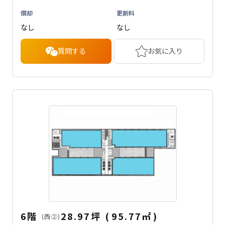
償却
更新料
なし
なし
質問する
お気に入り
6階
28.97坪
(
95.77
㎡
)
(西②)