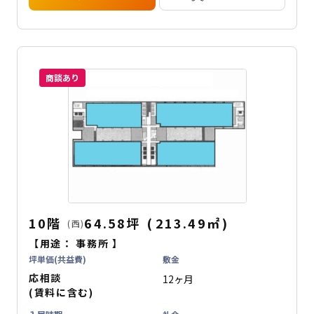
商談あり
10階
64.58坪
(
213.49
㎡
)
(西)
【用途：
事務所
】
坪単価(共益費)
敷金
応相談
12ヶ月
(賃料に含む)