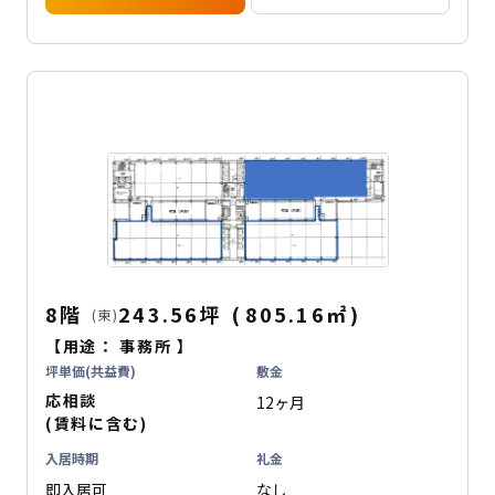
8階
243.56坪
(
805.16
㎡
)
(東)
【用途：
事務所
】
坪単価(共益費)
敷金
応相談
12ヶ月
(賃料に含む)
入居時期
礼金
即入居可
なし