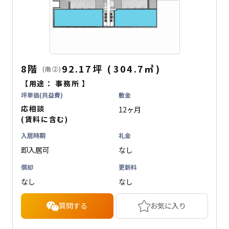
8階
92.17坪
(
304.7
㎡
)
(南②)
【用途：
事務所
】
坪単価(共益費)
敷金
応相談
12ヶ月
(賃料に含む)
入居時期
礼金
即入居可
なし
償却
更新料
なし
なし
質問する
お気に入り