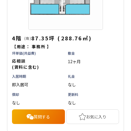
4階
87.35坪
(
288.76
㎡
)
(南)
【用途：
事務所
】
坪単価(共益費)
敷金
応相談
12ヶ月
(賃料に含む)
入居時期
礼金
即入居可
なし
償却
更新料
なし
なし
質問する
お気に入り