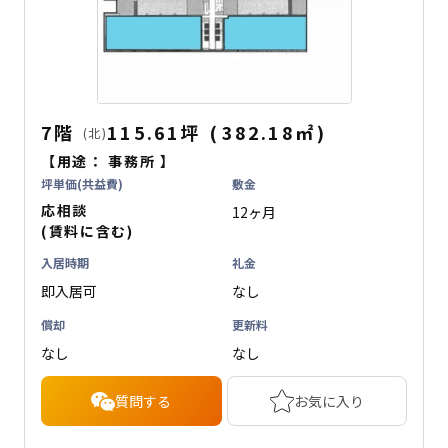
7階
115.61坪
(
382.18
㎡
)
(北)
【用途：
事務所
】
坪単価(共益費)
敷金
応相談
12ヶ月
(賃料に含む)
入居時期
礼金
即入居可
なし
償却
更新料
なし
なし
質問する
お気に入り