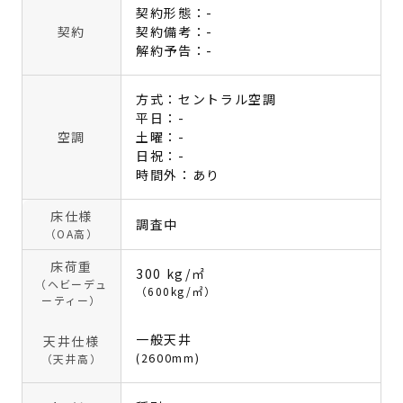
契約形態：-
契約
契約備考：-
解約予告：-
方式：セントラル空調
平日：-
空調
土曜：-
日祝：-
時間外：あり
床仕様
調査中
（OA高）
床荷重
300 kg/㎡
（ヘビーデュ
（600kg/㎡）
ーティー）
一般天井
天井仕様
(2600mm)
（天井高）