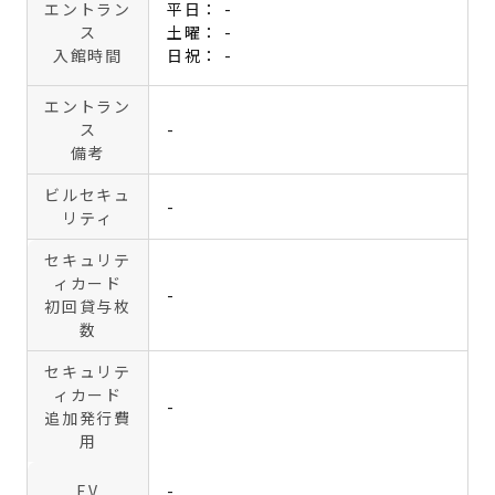
エントラン
平日： -
ス
土曜： -
入館時間
日祝： -
エントラン
ス
-
備考
ビルセキュ
-
リティ
セキュリテ
ィカード
-
初回貸与枚
数
セキュリテ
ィカード
-
追加発行費
用
EV
-