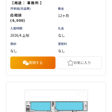
【用途：
事務所
】
坪単価(共益費)
敷金
応相談
12ヶ月
(6,000)
入居時期
礼金
2026/4 上旬
なし
償却
更新料
なし
なし
質問する
お気に入り