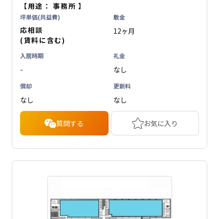
【用途：
事務所
】
坪単価(共益費)
敷金
応相談
12ヶ月
(賃料に含む)
入居時期
礼金
-
なし
償却
更新料
なし
なし
質問する
お気に入り