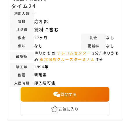
タイム24
-
利用人数
応相談
賃料
賃料に含む
共益費
12ヶ月
なし
敷金
礼金
なし
なし
償却
更新料
ゆりかもめ
テレコムセンター
3分/ ゆりかも
最寄駅
め
東京国際クルーズターミナル
7分
1996年
竣工年
新耐震
耐震
即入居可能
入居時期
質問する
お気に入り