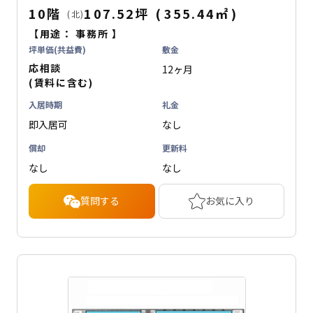
10階
107.52坪
(
355.44
㎡
)
(北)
【用途：
事務所
】
坪単価(共益費)
敷金
応相談
12ヶ月
(賃料に含む)
入居時期
礼金
即入居可
なし
償却
更新料
なし
なし
質問する
お気に入り