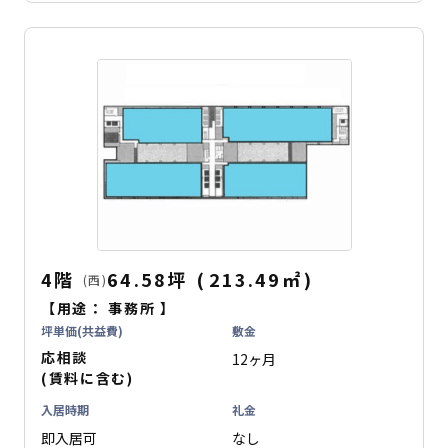
4階
64.58坪
(
213.49
㎡
)
(西)
【用途：
事務所
】
坪単価(共益費)
敷金
応相談
12ヶ月
(賃料に含む)
入居時期
礼金
即入居可
なし