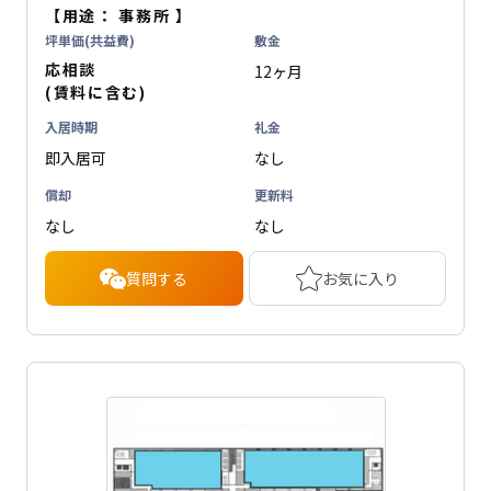
【用途：
事務所
】
坪単価(共益費)
敷金
応相談
12ヶ月
(賃料に含む)
入居時期
礼金
即入居可
なし
償却
更新料
なし
なし
質問する
お気に入り