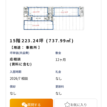
15階
223.24坪
(
737.99
㎡
)
【用途：
事務所
】
坪単価(共益費)
敷金
応相談
12ヶ月
(賃料に含む)
入居時期
礼金
2026/7 相談
なし
償却
更新料
なし
なし
質問する
お気に入り