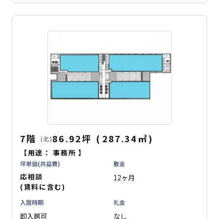
7階
86.92坪
(
287.34
㎡
)
(北)
【用途：
事務所
】
坪単価(共益費)
敷金
応相談
12ヶ月
(賃料に含む)
入居時期
礼金
即入居可
なし