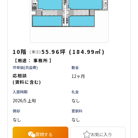
10階
55.96坪
(
184.99
㎡
)
(東②)
【用途：
事務所
】
坪単価(共益費)
敷金
応相談
12ヶ月
(賃料に含む)
入居時期
礼金
2026/5 上旬
なし
償却
更新料
なし
なし
質問する
お気に入り