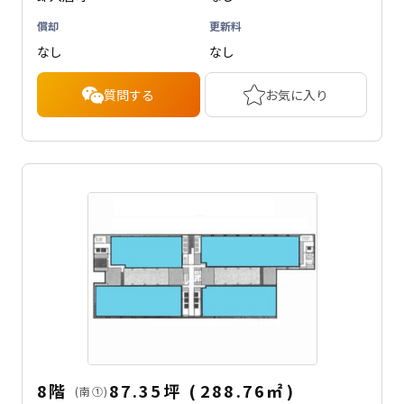
償却
更新料
なし
なし
質問する
お気に入り
8階
87.35坪
(
288.76
㎡
)
(南①)