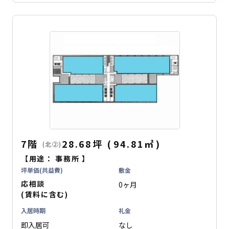
7階
28.68坪
(
94.81
㎡
)
(北②)
【用途：
事務所
】
坪単価(共益費)
敷金
応相談
0ヶ月
(賃料に含む)
入居時期
礼金
即入居可
なし