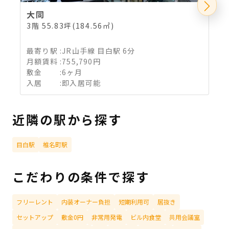
大同
3階 55.83坪(184.56㎡)
2
最寄り駅
:
JR山手線 目白駅 6分
月額賃料
:
755,790円
敷金
:
6ヶ月
入居
:
即入居可能
近隣の駅から探す
目白駅
椎名町駅
こだわりの条件で探す
フリーレント
内装オーナー負担
短期利用可
居抜き
セットアップ
敷金0円
非常用発電
ビル内食堂
共用会議室