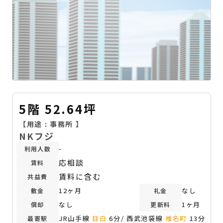
5階 52.64坪
【用途 :
事務所
】
NKフジ
-
利用人数
応相談
賃料
賃料に含む
共益費
12ヶ月
なし
敷金
礼金
なし
1ヶ月
償却
更新料
JR山手線
目白
6分/ 西武池袋線
椎名町
13分
最寄駅