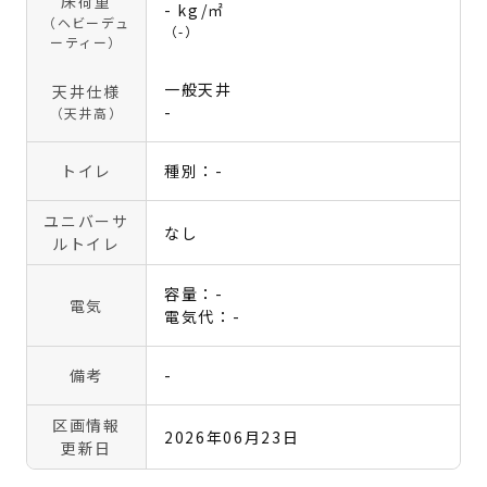
床荷重
- kg/㎡
（ヘビーデュ
（-）
ーティー）
一般天井
天井仕様
-
（天井高）
トイレ
種別：-
ユニバーサ
なし
ルトイレ
容量：-
電気
電気代：-
備考
-
区画情報
2026年06月23日
更新日