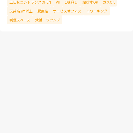
土日祝エントランスOPEN
VR
1棟貸し
給排水OK
ガスOK
天井高3m以上
駅直結
サービスオフィス
コワーキング
喫煙スペース
受付・ラウンジ