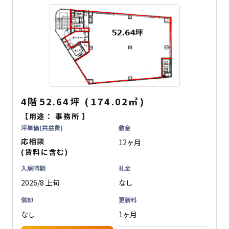
4階
52.64坪
(
174.02
㎡
)
【用途：
事務所
】
坪単価(共益費)
敷金
応相談
12ヶ月
(賃料に含む)
入居時期
礼金
2026/8 上旬
なし
償却
更新料
なし
1ヶ月