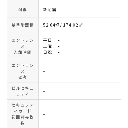
耐震
新耐震
基準階面積
52.64坪
/ 174.02㎡
エントラン
平日： -
ス
土曜： -
入館時間
日祝： -
エントラン
ス
-
備考
ビルセキュ
-
リティ
セキュリテ
ィカード
-
初回貸与枚
数