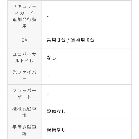
セキュリテ
ィカード
-
追加発行費
用
EV
乗用 1台 / 貨物用 0台
ユニバーサ
なし
ルトイレ
光ファイバ
-
ー
フラッパー
-
ゲート
機械式駐車
設備なし
場
平置き駐車
設備なし
場