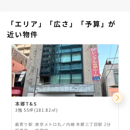
「エリア」「広さ」「予算」が
近い物件
本郷T&S
3階 55坪(181.82㎡)
2
最寄り駅
:
東京メトロ丸ノ内線 本郷三丁目駅 2分