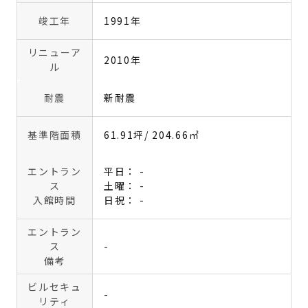
竣工年
1991年
リニューア
2010年
ル
耐震
新耐震
基準階面積
61.91坪
/ 204.66㎡
エントラン
平日： -
ス
土曜： -
入館時間
日祝： -
エントラン
ス
-
備考
ビルセキュ
-
リティ