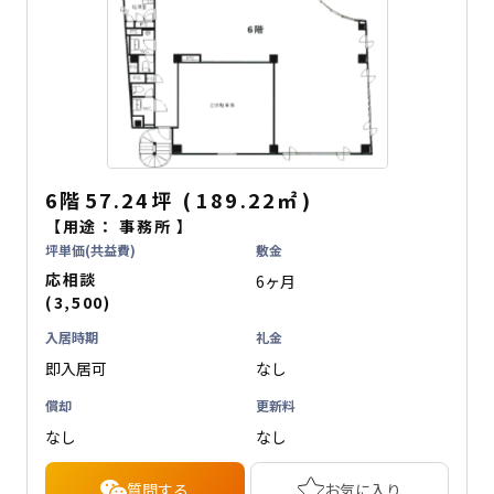
6階
57.24坪
(
189.22
㎡
)
【用途：
事務所
】
坪単価(共益費)
敷金
応相談
6ヶ月
(3,500)
入居時期
礼金
即入居可
なし
償却
更新料
なし
なし
質問する
お気に入り