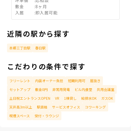
坪単価
:
応相談
敷金
:
8ヶ月
入居
:
即入居可能
近隣の駅から探す
本郷三丁目駅
春日駅
こだわりの条件で探す
フリーレント
内装オーナー負担
短期利用可
居抜き
セットアップ
敷金0円
非常用発電
ビル内食堂
共用会議室
土日祝エントランスOPEN
VR
1棟貸し
給排水OK
ガスOK
天井高3m以上
駅直結
サービスオフィス
コワーキング
喫煙スペース
受付・ラウンジ