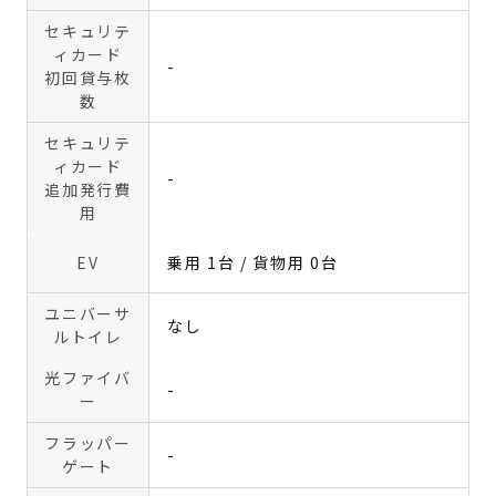
セキュリテ
ィカード
-
初回貸与枚
数
セキュリテ
ィカード
-
追加発行費
用
EV
乗用 1台 / 貨物用 0台
ユニバーサ
なし
ルトイレ
光ファイバ
-
ー
フラッパー
-
ゲート