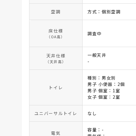
空調
方式：個別空調
床仕様
調査中
（OA高）
一般天井
天井仕様
-
（天井高）
種別：男女別
男子 小便器：2個
トイレ
男子 個室：1室
女子 個室：2室
ユニバーサルトイレ
なし
容量：-
電気