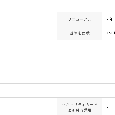
リニューアル
- 年
基準階面積
15
セキュリティカード
-
追加発行費用