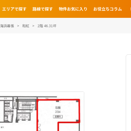
エリアで探す
路線で探す
物件お気に入り
お役立ちコラム
海浜幕張
和紅
2階 46.31坪