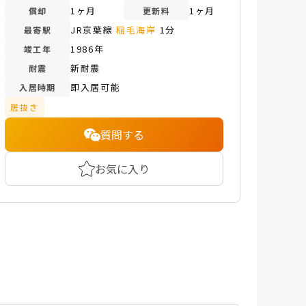
1ヶ月
1ヶ月
償却
更新料
JR京葉線
稲毛海岸
1分
最寄駅
1986年
竣工年
新耐震
耐震
即入居可能
入居時期
居抜き
質問する
お気に入り