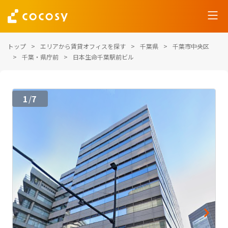
トップ
エリアから賃貸オフィスを探す
千葉県
千葉市中央区
千葉・県庁前
日本生命千葉駅前ビル
1
7
/