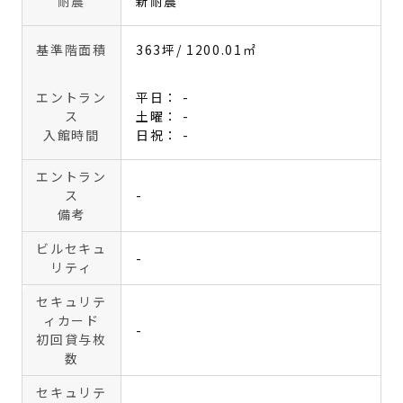
耐震
新耐震
基準階面積
363坪
/ 1200.01㎡
エントラン
平日： -
ス
土曜： -
入館時間
日祝： -
エントラン
ス
-
備考
ビルセキュ
-
リティ
セキュリテ
ィカード
-
初回貸与枚
数
セキュリテ