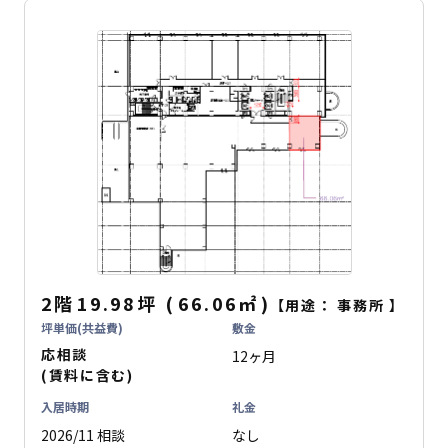
2階
19.98坪
(
66.06
㎡
)
【用途：
事務所
】
坪単価(共益費)
敷金
応相談
12ヶ月
(賃料に含む)
入居時期
礼金
2026/11 相談
なし