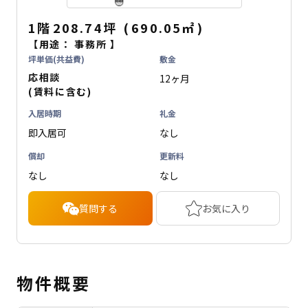
1階
208.74坪
(
690.05
㎡
)
【用途：
事務所
】
坪単価(共益費)
敷金
応相談
12ヶ月
(賃料に含む)
入居時期
礼金
即入居可
なし
償却
更新料
なし
なし
質問する
お気に入り
物件概要