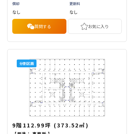
償却
更新料
なし
なし
質問する
お気に入り
分割区画
9階
112.99坪
(
373.52
㎡
)
【用途：
事務所
】