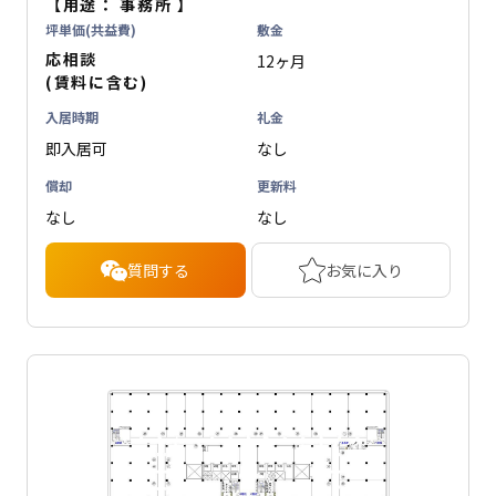
【用途：
事務所
】
坪単価(共益費)
敷金
応相談
12ヶ月
(賃料に含む)
入居時期
礼金
即入居可
なし
償却
更新料
なし
なし
質問する
お気に入り