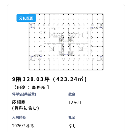
分割区画
9階
128.03坪
(
423.24
㎡
)
【用途：
事務所
】
坪単価(共益費)
敷金
応相談
12ヶ月
(賃料に含む)
入居時期
礼金
2026/7 相談
なし