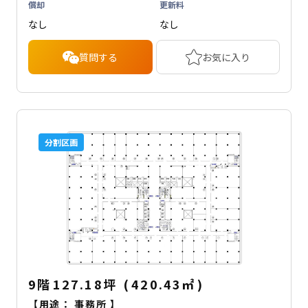
償却
更新料
なし
なし
質問する
お気に入り
分割区画
9階
127.18坪
(
420.43
㎡
)
【用途：
事務所
】