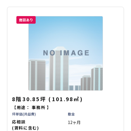
商談あり
8階
30.85坪
(
101.98
㎡
)
【用途：
事務所
】
坪単価(共益費)
敷金
応相談
12ヶ月
(賃料に含む)