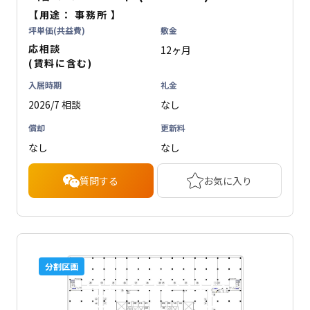
【用途：
事務所
】
坪単価(共益費)
敷金
応相談
12ヶ月
(賃料に含む)
入居時期
礼金
2026/7 相談
なし
償却
更新料
なし
なし
質問する
お気に入り
分割区画