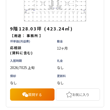
9階
128.03坪
(
423.24
㎡
)
【用途：
事務所
】
坪単価(共益費)
敷金
応相談
12ヶ月
(賃料に含む)
入居時期
礼金
2026/7025 上旬
なし
償却
更新料
なし
なし
質問する
お気に入り