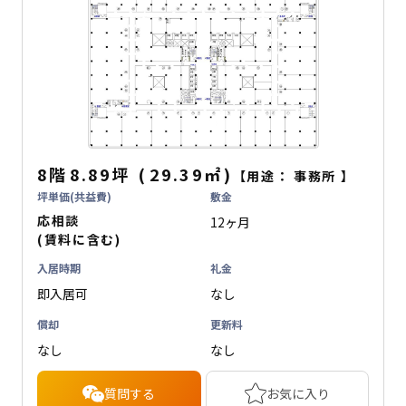
8階
8.89坪
(
29.39
㎡
)
【用途：
事務所
】
坪単価(共益費)
敷金
応相談
12ヶ月
(賃料に含む)
入居時期
礼金
即入居可
なし
償却
更新料
なし
なし
質問する
お気に入り