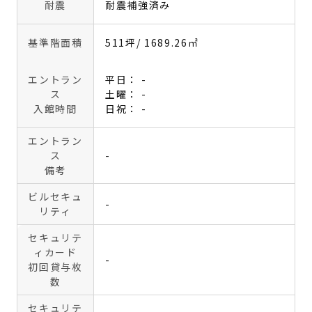
耐震
耐震補強済み
基準階面積
511坪
/ 1689.26㎡
エントラン
平日： -
ス
土曜： -
入館時間
日祝： -
エントラン
ス
-
備考
ビルセキュ
-
リティ
セキュリテ
ィカード
-
初回貸与枚
数
セキュリテ