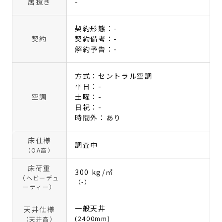
居抜き
-
契約形態：-
契約
契約備考：-
解約予告：-
方式：セントラル空調
平日：-
空調
土曜：-
日祝：-
時間外：あり
床仕様
調査中
（OA高）
床荷重
300 kg/㎡
（ヘビーデュ
（-）
ーティー）
一般天井
天井仕様
(2400mm)
（天井高）