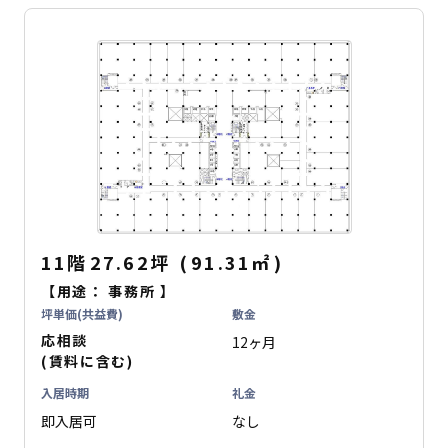
11階
27.62坪
(
91.31
㎡
)
【用途：
事務所
】
坪単価(共益費)
敷金
応相談
12ヶ月
(賃料に含む)
入居時期
礼金
即入居可
なし