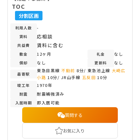
TOC
分割区画
-
利用人数
応相談
賃料
賃料に含む
共益費
12ヶ月
なし
敷金
礼金
なし
なし
償却
更新料
東急目黒線
不動前
8分/ 東急池上線
大崎広
最寄駅
小路
10分/ JR山手線
五反田
10分
1970年
竣工年
耐震補強済み
耐震
即入居可能
入居時期
質問する
お気に入り