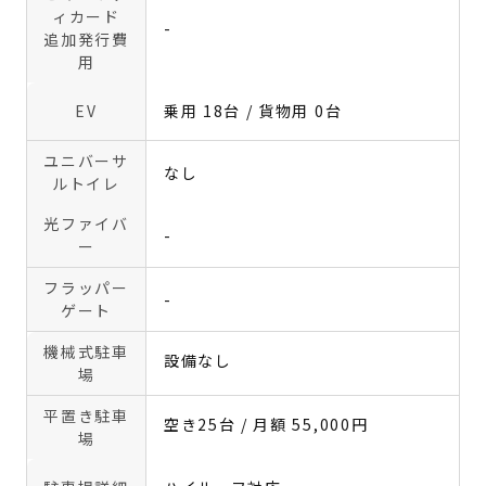
ィカード
-
追加発行費
用
EV
乗用 18台 / 貨物用 0台
ユニバーサ
なし
ルトイレ
光ファイバ
-
ー
フラッパー
-
ゲート
機械式駐車
設備なし
場
平置き駐車
空き25台 / 月額 55,000円
場