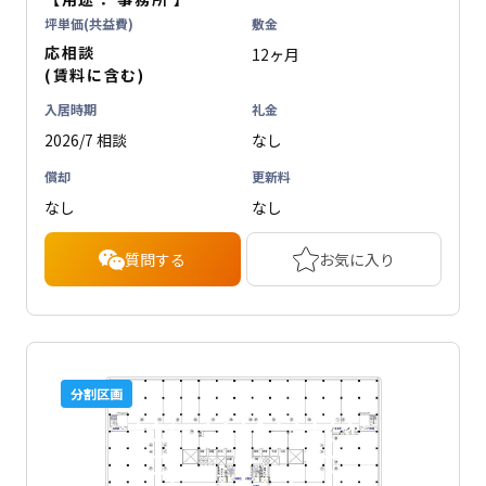
坪単価(共益費)
敷金
応相談
12ヶ月
(賃料に含む)
入居時期
礼金
2026/7 相談
なし
償却
更新料
なし
なし
質問する
お気に入り
分割区画