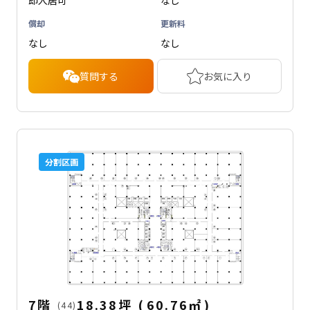
即入居可
なし
償却
更新料
なし
なし
質問する
お気に入り
分割区画
7階
18.38坪
(
60.76
㎡
)
(44)