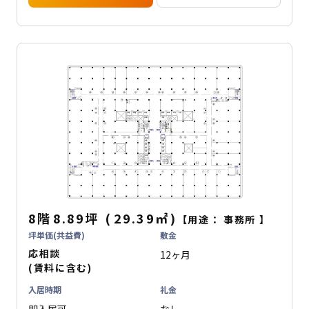
8階
8.89坪
(
29.39
㎡
)
【用途：
事務所
】
坪単価(共益費)
敷金
応相談
12ヶ月
(賃料に含む)
入居時期
礼金