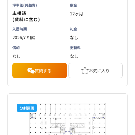
坪単価(共益費)
敷金
応相談
12ヶ月
(賃料に含む)
入居時期
礼金
2026/7 相談
なし
償却
更新料
なし
なし
質問する
お気に入り
分割区画