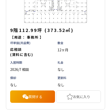
9階
112.99坪
(
373.52
㎡
)
【用途：
事務所
】
坪単価(共益費)
敷金
応相談
12ヶ月
(賃料に含む)
入居時期
礼金
2026/7 相談
なし
償却
更新料
なし
なし
質問する
お気に入り