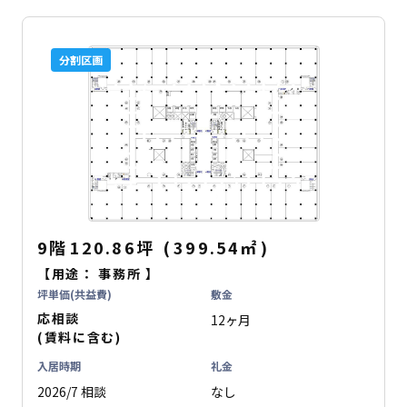
分割区画
9階
120.86坪
(
399.54
㎡
)
【用途：
事務所
】
坪単価(共益費)
敷金
応相談
12ヶ月
(賃料に含む)
入居時期
礼金
2026/7 相談
なし