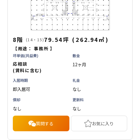
8階
79.54坪
(
262.94
㎡
)
(14・15)
【用途：
事務所
】
坪単価(共益費)
敷金
応相談
12ヶ月
(賃料に含む)
入居時期
礼金
即入居可
なし
償却
更新料
なし
なし
質問する
お気に入り