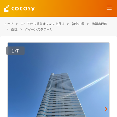
トップ
エリアから賃貸オフィスを探す
神奈川県
横浜市西区
西区
クイーンズタワーA
1
7
/