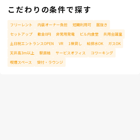
こだわりの条件で探す
フリーレント
内装オーナー負担
短期利用可
居抜き
セットアップ
敷金0円
非常用発電
ビル内食堂
共用会議室
土日祝エントランスOPEN
VR
1棟貸し
給排水OK
ガスOK
天井高3m以上
駅直結
サービスオフィス
コワーキング
喫煙スペース
受付・ラウンジ