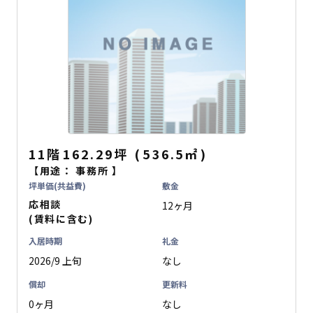
11階
162.29坪
(
536.5
㎡
)
【用途：
事務所
】
坪単価(共益費)
敷金
応相談
12ヶ月
(賃料に含む)
入居時期
礼金
2026/9 上旬
なし
償却
更新料
0ヶ月
なし