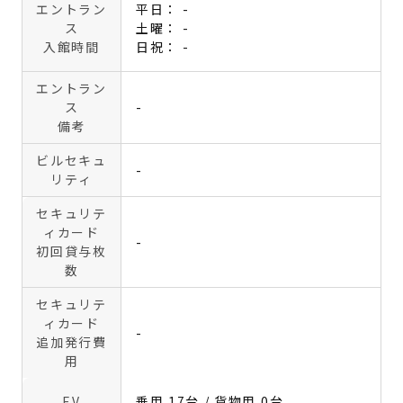
エントラン
平日： -
ス
土曜： -
入館時間
日祝： -
エントラン
ス
-
備考
ビルセキュ
-
リティ
セキュリテ
ィカード
-
初回貸与枚
数
セキュリテ
ィカード
-
追加発行費
用
EV
乗用 17台 / 貨物用 0台