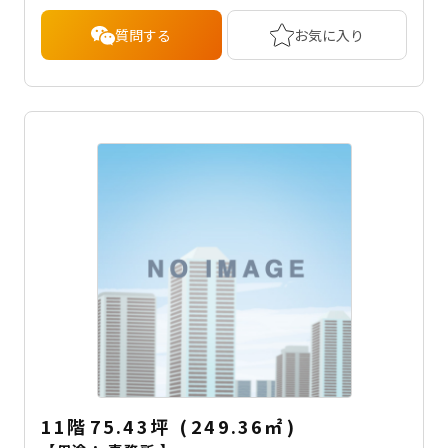
質問する
お気に入り
11階
75.43坪
(
249.36
㎡
)