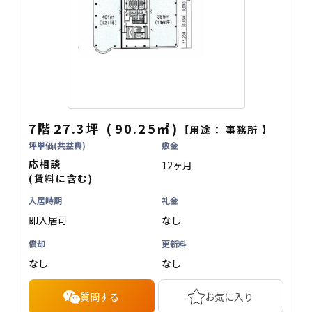
7階
27.3坪
(
90.25
㎡
)
【用途：
事務所
】
坪単価(共益費)
敷金
応相談
12ヶ月
(賃料に含む)
入居時期
礼金
即入居可
なし
償却
更新料
なし
なし
質問する
お気に入り