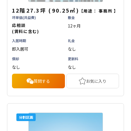
12階
27.3坪
(
90.25
㎡
)
【用途：
事務所
】
坪単価(共益費)
敷金
応相談
12ヶ月
(賃料に含む)
入居時期
礼金
即入居可
なし
償却
更新料
なし
なし
質問する
お気に入り
分割区画