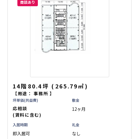
商談あり
14階
80.4坪
(
265.79
㎡
)
【用途：
事務所
】
坪単価(共益費)
敷金
応相談
12ヶ月
(賃料に含む)
入居時期
礼金
即入居可
なし