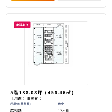
商談あり
5階
138.08坪
(
456.46
㎡
)
【用途：
事務所
】
坪単価(共益費)
敷金
応相談
12ヶ月