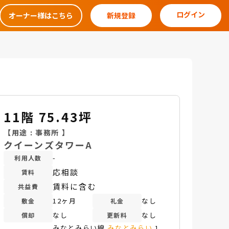
ログイン
オーナー様はこちら
新規登録
11階 75.43坪
【用途 :
事務所
】
クイーンズタワーA
-
利用人数
応相談
賃料
賃料に含む
共益費
12ヶ月
なし
敷金
礼金
なし
なし
償却
更新料
みなとみらい線
みなとみらい
1