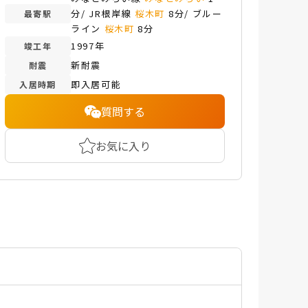
分/ JR根岸線
桜木町
8分/ ブルー
最寄駅
ライン
桜木町
8分
1997年
竣工年
新耐震
耐震
即入居可能
入居時期
質問する
お気に入り