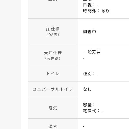
日祝：-
時間外：あり
床仕様
調査中
（OA高）
一般天井
天井仕様
-
（天井高）
トイレ
種別：-
ユニバーサルトイレ
なし
容量：-
電気
電気代：-
備考
-