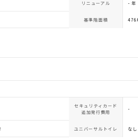
リニューアル
- 年
基準階面積
47
セキュリティカード
-
追加発行費用
台
ユニバーサルトイレ
なし