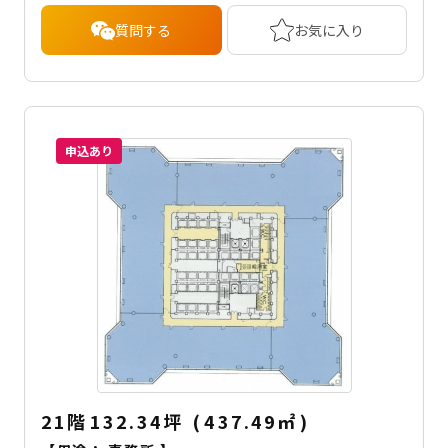
質問する
お気に入り
申込あり
21階
132.34坪
(
437.49
㎡
)