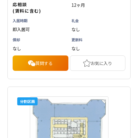
応相談
12ヶ月
(賃料に含む)
入居時期
礼金
即入居可
なし
償却
更新料
なし
なし
質問する
お気に入り
分割区画