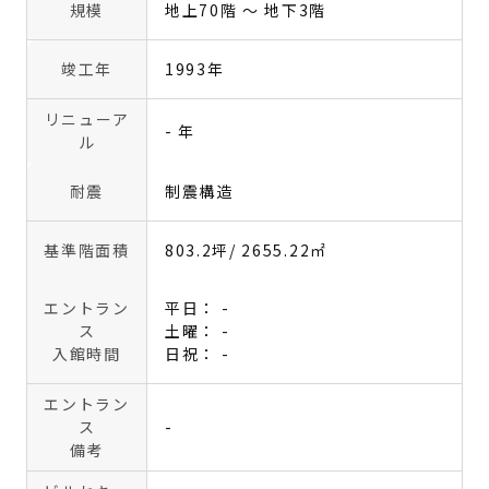
規模
地上70階 〜 地下3階
竣工年
1993年
リニューア
- 年
ル
耐震
制震構造
基準階面積
803.2坪
/ 2655.22㎡
エントラン
平日： -
ス
土曜： -
入館時間
日祝： -
エントラン
ス
-
備考