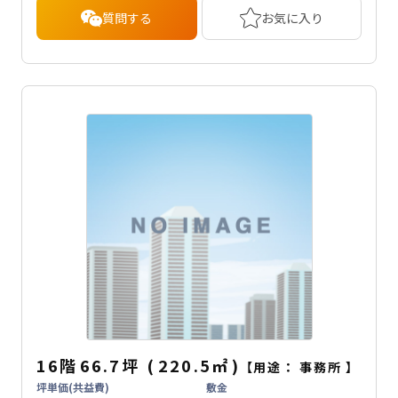
質問する
お気に入り
16階
66.7坪
(
220.5
㎡
)
【用途：
事務所
】
坪単価(共益費)
敷金