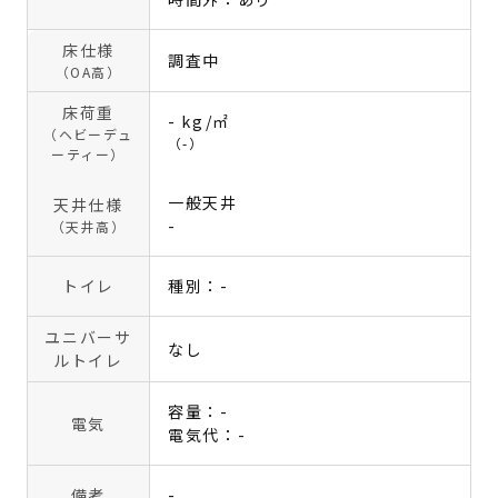
床仕様
調査中
（OA高）
床荷重
- kg/㎡
（ヘビーデュ
（-）
ーティー）
一般天井
天井仕様
-
（天井高）
トイレ
種別：-
ユニバーサ
なし
ルトイレ
容量：-
電気
電気代：-
備考
-