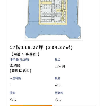
17階
116.27坪
(
384.37
㎡
)
【用途：
事務所
】
坪単価(共益費)
敷金
応相談
12ヶ月
(賃料に含む)
入居時期
礼金
-
なし
償却
更新料
なし
なし