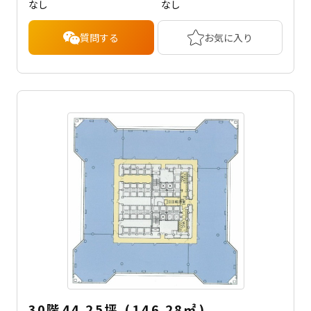
なし
なし
質問する
お気に入り
30階
44.25坪
(
146.28
㎡
)