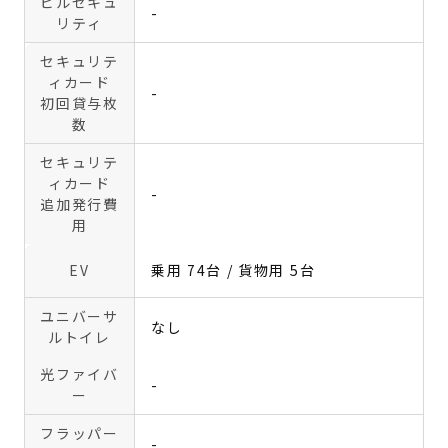
ビルセキュ
-
リティ
セキュリテ
ィカード
-
初回貸与枚
数
セキュリテ
ィカード
-
追加発行費
用
EV
乗用 74台 / 貨物用 5台
ユニバーサ
なし
ルトイレ
光ファイバ
-
ー
フラッパー
-