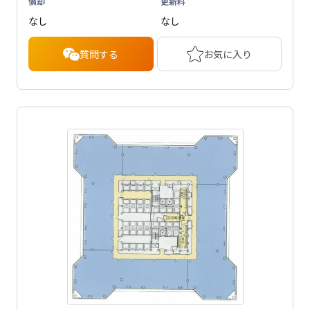
償却
更新料
なし
なし
質問する
お気に入り