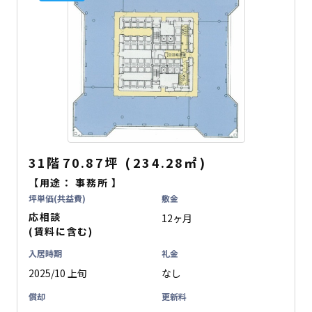
31階
70.87坪
(
234.28
㎡
)
【用途：
事務所
】
坪単価(共益費)
敷金
応相談
12ヶ月
(賃料に含む)
入居時期
礼金
2025/10 上旬
なし
償却
更新料