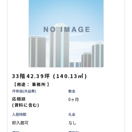
33階
42.39坪
(
140.13
㎡
)
【用途：
事務所
】
坪単価(共益費)
敷金
応相談
0ヶ月
(賃料に含む)
入居時期
礼金
即入居可
なし