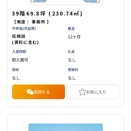
39階
69.8坪
(
230.74
㎡
)
【用途：
事務所
】
坪単価(共益費)
敷金
応相談
12ヶ月
(賃料に含む)
入居時期
礼金
即入居可
なし
償却
更新料
なし
なし
質問する
お気に入り