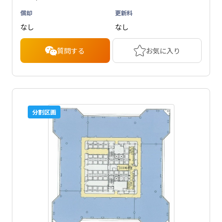
償却
更新料
なし
なし
質問する
お気に入り
分割区画