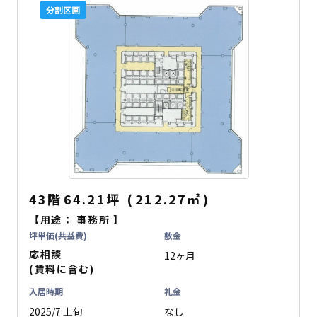
分割区画
43階
64.21坪
(
212.27
㎡
)
【用途：
事務所
】
坪単価(共益費)
敷金
応相談
12ヶ月
(賃料に含む)
入居時期
礼金
2025/7 上旬
なし