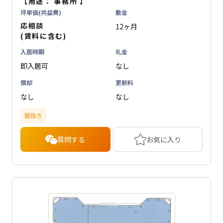
【用途：
事務所
】
坪単価(共益費)
敷金
応相談
12ヶ月
(賃料に含む)
入居時期
礼金
即入居可
なし
償却
更新料
なし
なし
居抜き
質問する
お気に入り