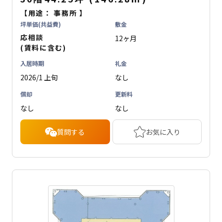
【用途：
事務所
】
坪単価(共益費)
敷金
応相談
12ヶ月
(賃料に含む)
入居時期
礼金
2026/1 上旬
なし
償却
更新料
なし
なし
質問する
お気に入り