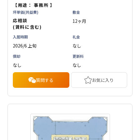
【用途：
事務所
】
坪単価(共益費)
敷金
応相談
12ヶ月
(賃料に含む)
入居時期
礼金
2026/6 上旬
なし
償却
更新料
なし
なし
質問する
お気に入り