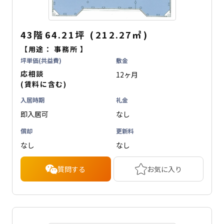
43階
64.21坪
(
212.27
㎡
)
【用途：
事務所
】
坪単価(共益費)
敷金
応相談
12ヶ月
(賃料に含む)
入居時期
礼金
即入居可
なし
償却
更新料
なし
なし
質問する
お気に入り