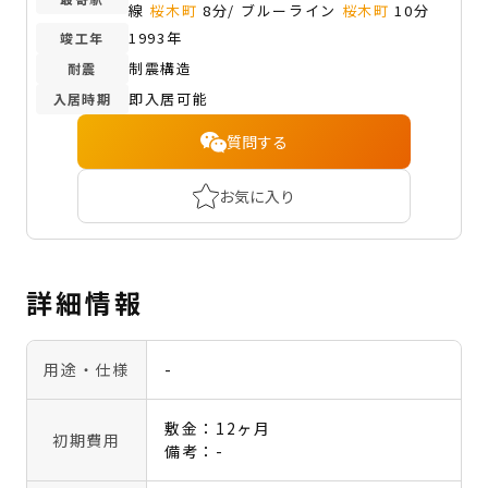
線
桜木町
8分/ ブルーライン
桜木町
10分
1993年
竣工年
制震構造
耐震
即入居可能
入居時期
質問する
お気に入り
詳細情報
用途・仕様
-
敷金：12ヶ月
初期費用
備考：-