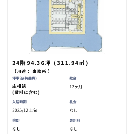
24階
94.36坪
(
311.94
㎡
)
【用途：
事務所
】
坪単価(共益費)
敷金
応相談
12ヶ月
(賃料に含む)
入居時期
礼金
2025/12 上旬
なし
償却
更新料
なし
なし