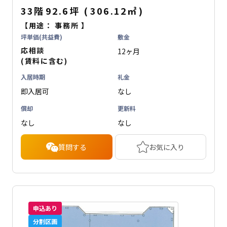
33階
92.6坪
(
306.12
㎡
)
【用途：
事務所
】
坪単価(共益費)
敷金
応相談
12ヶ月
(賃料に含む)
入居時期
礼金
即入居可
なし
償却
更新料
なし
なし
質問する
お気に入り
申込あり
分割区画