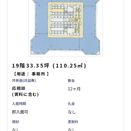
19階
33.35坪
(
110.25
㎡
)
【用途：
事務所
】
坪単価(共益費)
敷金
応相談
12ヶ月
(賃料に含む)
入居時期
礼金
即入居可
なし
償却
更新料
なし
なし