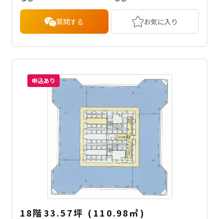
質問する
お気に入り
申込あり
18階
33.57坪
(
110.98
㎡
)