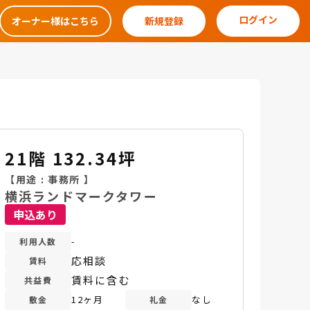
ログイン
オーナー様はこちら
新規登録
21階 132.34坪
【用途 :
事務所
】
横浜ランドマークタワー
申込あり
-
利用人数
応相談
賃料
賃料に含む
共益費
12ヶ月
なし
敷金
礼金