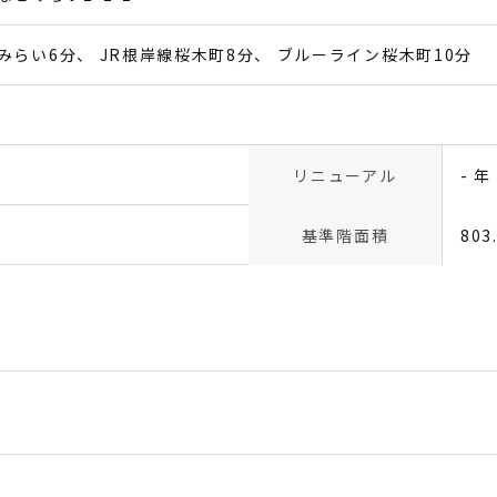
みらい6分
JR根岸線桜木町8分
ブルーライン桜木町10分
リニューアル
- 年
基準階面積
803