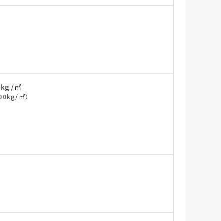
 kg/㎡
00kg/㎡）