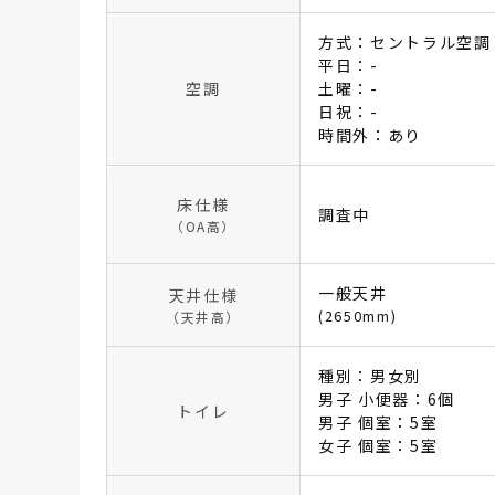
方式：セントラル空調
平日：-
空調
土曜：-
日祝：-
時間外：あり
床仕様
調査中
（OA高）
一般天井
天井仕様
(2650mm)
（天井高）
種別：男女別
男子 小便器：6個
トイレ
男子 個室：5室
女子 個室：5室