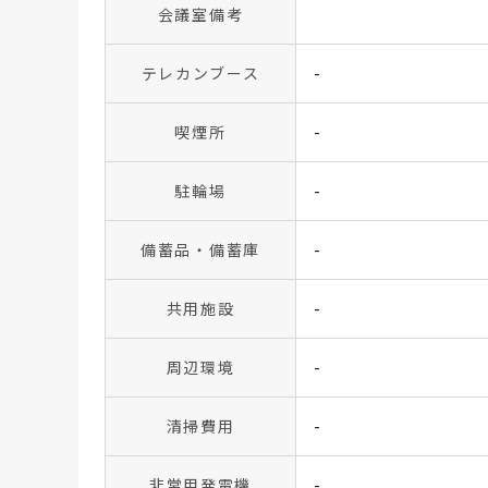
会議室備考
テレカンブース
-
喫煙所
-
駐輪場
-
備蓄品・備蓄庫
-
共用施設
-
周辺環境
-
清掃費用
-
非常用発電機
-