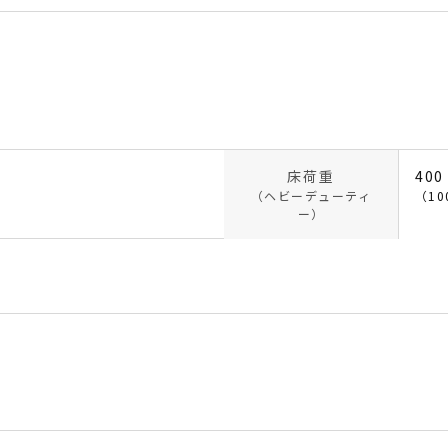
床荷重
400
（ヘビーデューティ
（10
ー）