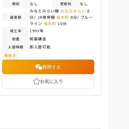
なし
なし
償却
更新料
みなとみらい線
みなとみらい
6
分/ JR根岸線
桜木町
8分/ ブルー
最寄駅
ライン
桜木町
10分
1993年
竣工年
制震構造
耐震
即入居可能
入居時期
居抜き
質問する
お気に入り