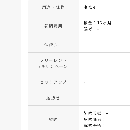
用途・仕様
事務所
敷金：12ヶ月
初期費用
備考：-
保証会社
-
フリーレント
-
/キャンペーン
セットアップ
-
居抜き
-
契約形態：-
契約
契約備考：-
解約予告：-