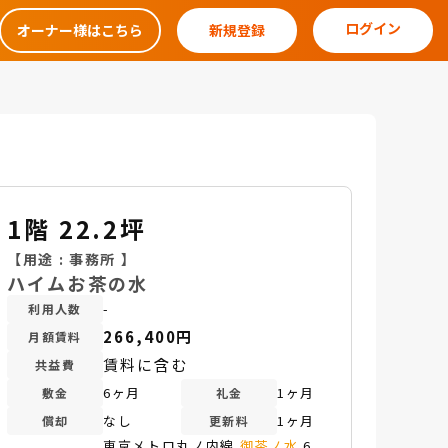
ログイン
オーナー様はこちら
新規登録
1階 22.2坪
【用途 :
事務所
】
ハイムお茶の水
-
利用人数
266,400円
月額賃料
賃料に含む
共益費
6ヶ月
1ヶ月
敷金
礼金
なし
1ヶ月
償却
更新料
東京メトロ丸ノ内線
御茶ノ水
6