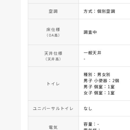
空調
方式：個別空調
床仕様
調査中
（OA高）
一般天井
天井仕様
-
（天井高）
種別：男女別
男子 小便器：2個
トイレ
男子 個室：1室
女子 個室：1室
ユニバーサルトイレ
なし
容量：-
電気