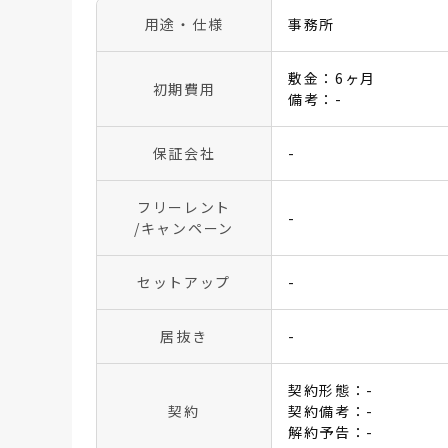
用途・仕様
事務所
敷金：6ヶ月
初期費用
備考：-
保証会社
-
フリーレント
-
/キャンペーン
セットアップ
-
居抜き
-
契約形態：-
契約
契約備考：-
解約予告：-