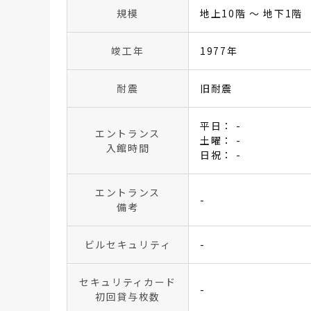
規模
地上10階 〜 地下1階
竣工年
1977年
耐震
旧耐震
平日： -
エントランス
土曜： -
入館時間
日祝： -
エントランス
-
備考
ビルセキュリティ
-
セキュリティカード
-
初回貸与枚数