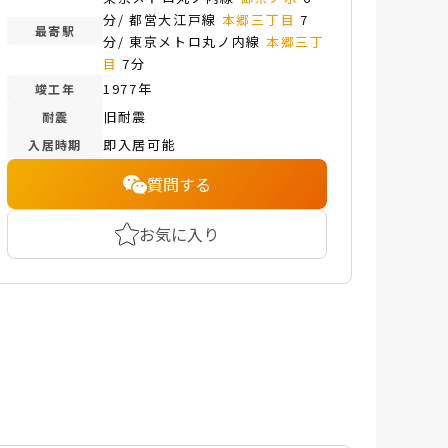
分/ 都営大江戸線
本郷三丁目
7
最寄駅
分/ 東京メトロ丸ノ内線
本郷三丁
目
7分
1977年
竣工年
旧耐震
耐震
即入居可能
入居時期
質問する
お気に入り