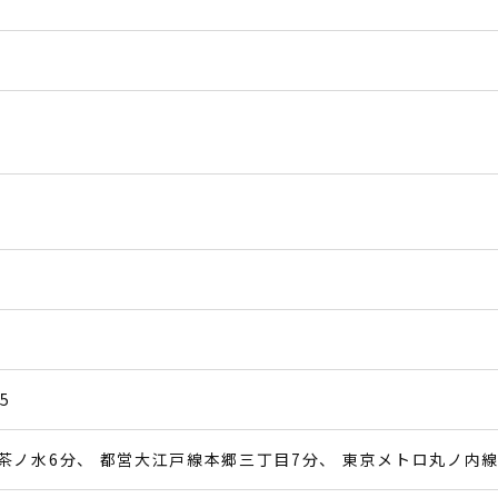
5
茶ノ水6分
都営大江戸線本郷三丁目7分
東京メトロ丸ノ内線