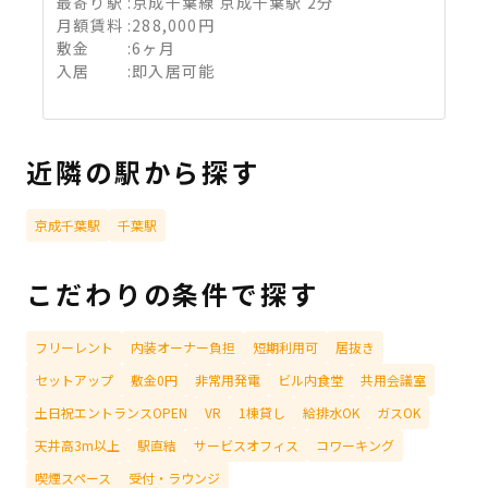
最寄り駅
:
京成千葉線 京成千葉駅 2分
月額賃料
:
288,000円
敷金
:
6ヶ月
入居
:
即入居可能
近隣の駅から探す
京成千葉駅
千葉駅
こだわりの条件で探す
フリーレント
内装オーナー負担
短期利用可
居抜き
セットアップ
敷金0円
非常用発電
ビル内食堂
共用会議室
土日祝エントランスOPEN
VR
1棟貸し
給排水OK
ガスOK
天井高3m以上
駅直結
サービスオフィス
コワーキング
喫煙スペース
受付・ラウンジ