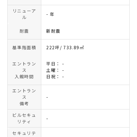
リニューア
- 年
ル
耐震
新耐震
基準階面積
222坪
/ 733.89㎡
エントラン
平日： -
ス
土曜： -
入館時間
日祝： -
エントラン
ス
-
備考
ビルセキュ
-
リティ
セキュリテ