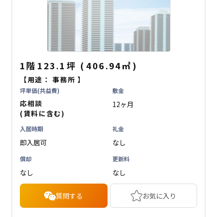
1階
123.1坪
(
406.94
㎡
)
【用途：
事務所
】
坪単価(共益費)
敷金
応相談
12ヶ月
(賃料に含む)
入居時期
礼金
即入居可
なし
償却
更新料
なし
なし
質問する
お気に入り