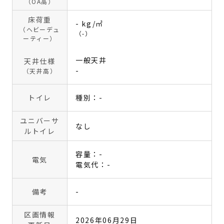
（OA高）
床荷重
- kg/㎡
（ヘビーデュ
（-）
ーティー）
一般天井
天井仕様
-
（天井高）
トイレ
種別：-
ユニバーサ
なし
ルトイレ
容量：-
電気
電気代：-
備考
-
区画情報
2026年06月29日