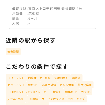
最寄り駅
:
東京メトロ千代田線 表参道駅 4分
坪単価
:
応相談
敷金
:
6ヶ月
入居
:
-
近隣の駅から探す
表参道駅
こだわりの条件で探す
フリーレント
内装オーナー負担
短期利用可
居抜き
セットアップ
敷金0円
非常用発電
ビル内食堂
共用会議室
土日祝エントランスOPEN
VR
1棟貸し
給排水OK
ガスOK
天井高3m以上
駅直結
サービスオフィス
コワーキング