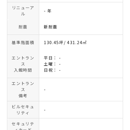
リニューア
- 年
ル
耐震
新耐震
基準階面積
130.45坪
/ 431.24㎡
エントラン
平日： -
ス
土曜： -
入館時間
日祝： -
エントラン
ス
-
備考
ビルセキュ
-
リティ
セキュリテ
ィカード