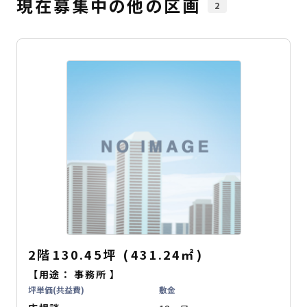
現在募集中の他の区画
2
2階
130.45坪
(
431.24
㎡
)
【用途：
事務所
】
坪単価(共益費)
敷金