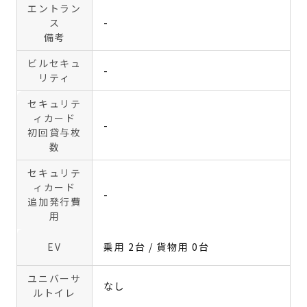
エントラン
ス
-
備考
ビルセキュ
-
リティ
セキュリテ
ィカード
-
初回貸与枚
数
セキュリテ
ィカード
-
追加発行費
用
EV
乗用 2台 / 貨物用 0台
ユニバーサ
なし
ルトイレ