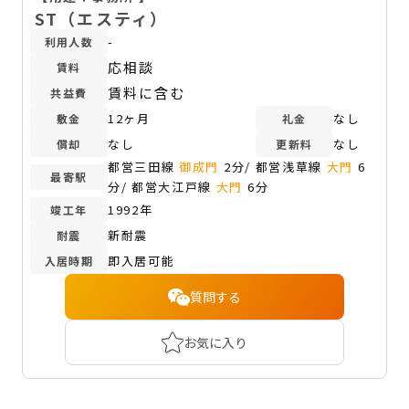
ST（エスティ）
-
利用人数
応相談
賃料
賃料に含む
共益費
12ヶ月
なし
敷金
礼金
なし
なし
償却
更新料
都営三田線
御成門
2分/ 都営浅草線
大門
6
最寄駅
分/ 都営大江戸線
大門
6分
1992年
竣工年
新耐震
耐震
即入居可能
入居時期
質問する
お気に入り