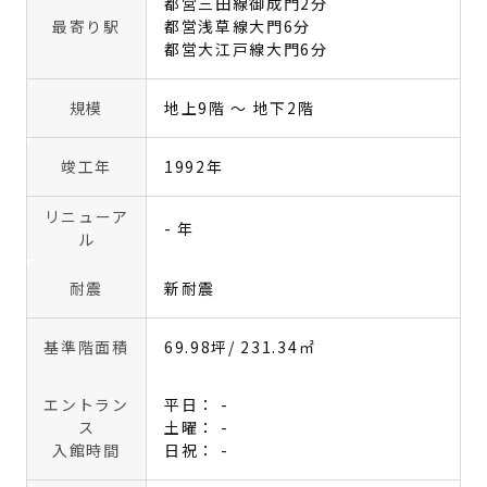
都営三田線御成門2分
最寄り駅
都営浅草線大門6分
都営大江戸線大門6分
規模
地上9階 〜 地下2階
竣工年
1992年
リニューア
- 年
ル
耐震
新耐震
基準階面積
69.98坪
/ 231.34㎡
エントラン
平日： -
ス
土曜： -
入館時間
日祝： -