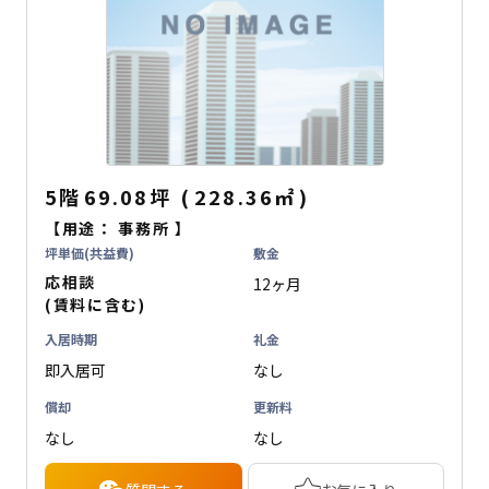
5階
69.08坪
(
228.36
㎡
)
【用途：
事務所
】
坪単価(共益費)
敷金
応相談
12ヶ月
(賃料に含む)
入居時期
礼金
即入居可
なし
償却
更新料
なし
なし