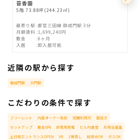
苔香園
5階 73.88坪(244.23㎡)
3
最寄り駅
:
都営三田線 御成門駅 3分
月額賃料
:
1,699,240円
敷金
:
6ヶ月
入居
:
即入居可能
近隣の駅から探す
御成門駅
大門駅
こだわりの条件で探す
フリーレント
内装オーナー負担
短期利用可
居抜き
セットアップ
敷金0円
非常用発電
ビル内食堂
共用会議室
土日祝エントランスOPEN
VR
1棟貸し
給排水OK
ガスOK