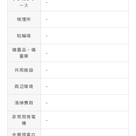
-
ース
喫煙所
-
駐輪場
-
備蓄品・備
-
蓄庫
共用施設
-
周辺環境
-
清掃費用
-
非常用発電
-
機
全館停電の