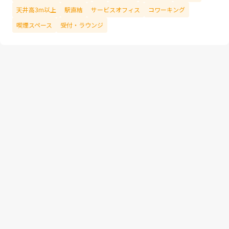
天井高3m以上
駅直結
サービスオフィス
コワーキング
喫煙スペース
受付・ラウンジ