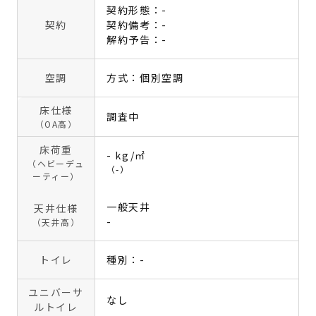
契約形態：-
契約
契約備考：-
解約予告：-
空調
方式：個別空調
床仕様
調査中
（OA高）
床荷重
- kg/㎡
（ヘビーデュ
（-）
ーティー）
一般天井
天井仕様
-
（天井高）
トイレ
種別：-
ユニバーサ
なし
ルトイレ