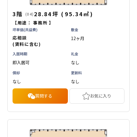
3階
28.84坪
(
95.34
㎡
)
(04)
【用途：
事務所
】
坪単価(共益費)
敷金
応相談
12ヶ月
(賃料に含む)
入居時期
礼金
即入居可
なし
償却
更新料
なし
なし
質問する
お気に入り