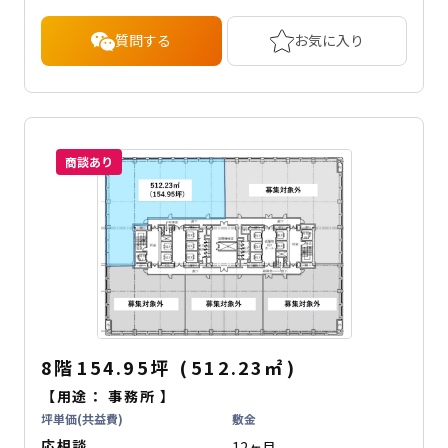
質問する
お気に入り
商談あり
8階
154.95坪
(
512.23
㎡
)
【用途：
事務所
】
坪単価(共益費)
敷金
応相談
12ヶ月