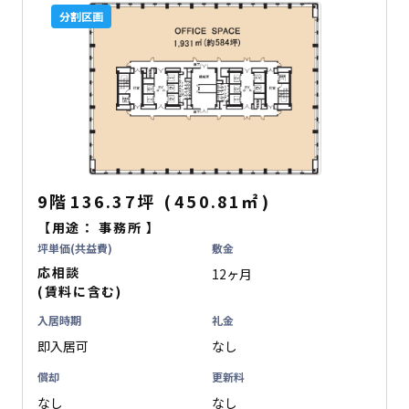
分割区画
9階
136.37坪
(
450.81
㎡
)
【用途：
事務所
】
坪単価(共益費)
敷金
応相談
12ヶ月
(賃料に含む)
入居時期
礼金
即入居可
なし
償却
更新料
なし
なし