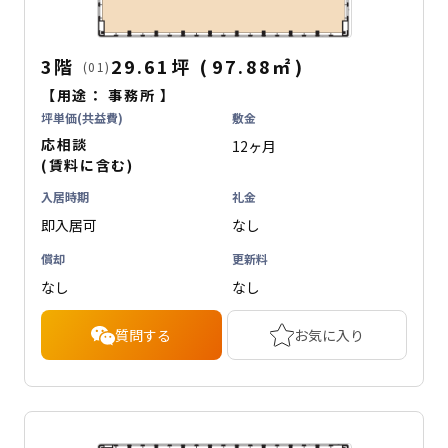
3階
29.61坪
(
97.88
㎡
)
(01)
【用途：
事務所
】
坪単価(共益費)
敷金
応相談
12ヶ月
(賃料に含む)
入居時期
礼金
即入居可
なし
償却
更新料
なし
なし
質問する
お気に入り