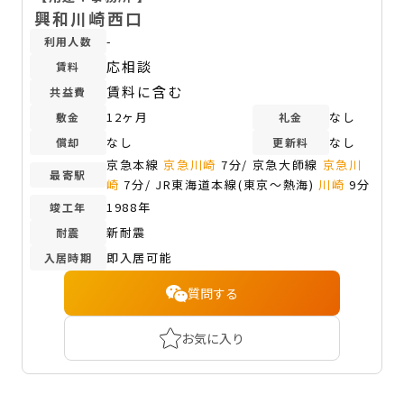
興和川崎西口
-
利用人数
応相談
賃料
賃料に含む
共益費
12ヶ月
なし
敷金
礼金
なし
なし
償却
更新料
京急本線
京急川崎
7分/ 京急大師線
京急川
最寄駅
崎
7分/ JR東海道本線(東京～熱海)
川崎
9分
1988年
竣工年
新耐震
耐震
即入居可能
入居時期
質問する
お気に入り