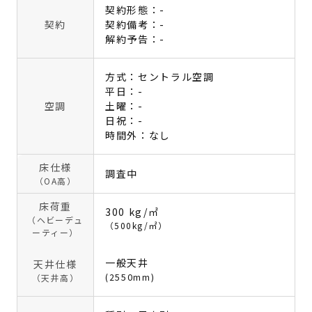
契約形態：-
契約
契約備考：-
解約予告：-
方式：セントラル空調
平日：-
空調
土曜：-
日祝：-
時間外：なし
床仕様
調査中
（OA高）
床荷重
300 kg/㎡
（ヘビーデュ
（500kg/㎡）
ーティー）
一般天井
天井仕様
(2550mm)
（天井高）