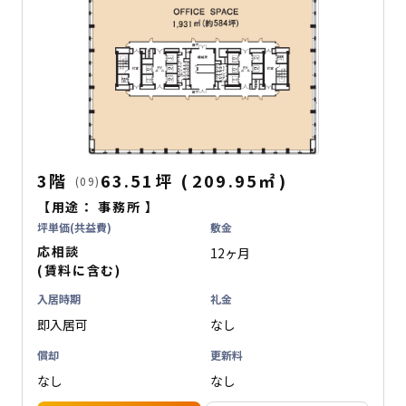
3階
63.51坪
(
209.95
㎡
)
(09)
【用途：
事務所
】
坪単価(共益費)
敷金
応相談
12ヶ月
(賃料に含む)
入居時期
礼金
即入居可
なし
償却
更新料
なし
なし