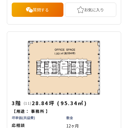
質問する
お気に入り
3階
28.84坪
(
95.34
㎡
)
(11)
【用途：
事務所
】
坪単価(共益費)
敷金
応相談
12ヶ月