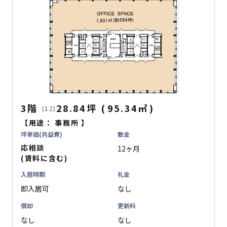
3階
28.84坪
(
95.34
㎡
)
(12)
【用途：
事務所
】
坪単価(共益費)
敷金
応相談
12ヶ月
(賃料に含む)
入居時期
礼金
即入居可
なし
償却
更新料
なし
なし