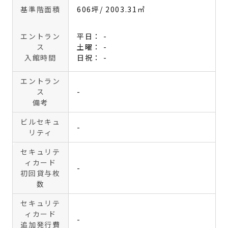
基準階面積
606坪
/ 2003.31㎡
エントラン
平日： -
ス
土曜： -
入館時間
日祝： -
エントラン
ス
-
備考
ビルセキュ
-
リティ
セキュリテ
ィカード
-
初回貸与枚
数
セキュリテ
ィカード
-
追加発行費