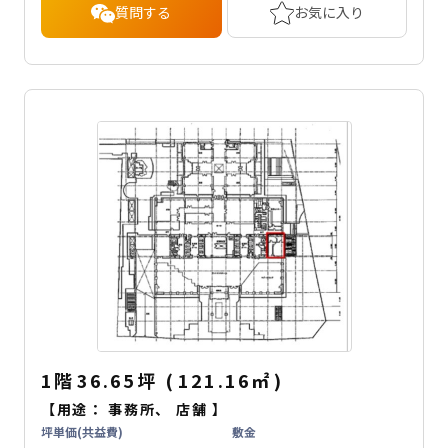
質問する
お気に入り
1階
36.65坪
(
121.16
㎡
)
【用途：
事務所
、
店舗
】
坪単価(共益費)
敷金