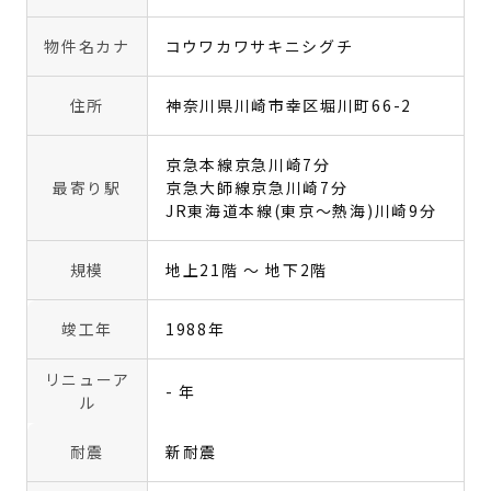
物件名カナ
コウワカワサキニシグチ
住所
神奈川県川崎市幸区堀川町66-2
京急本線京急川崎7分
最寄り駅
京急大師線京急川崎7分
JR東海道本線(東京～熱海)川崎9分
規模
地上21階 〜 地下2階
竣工年
1988年
リニューア
- 年
ル
耐震
新耐震