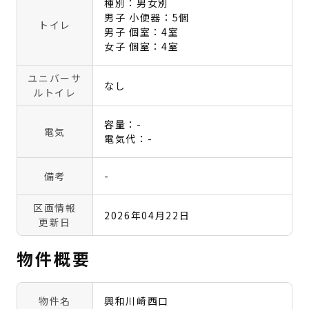
種別：男女別
男子 小便器：5個
トイレ
男子 個室：4室
女子 個室：4室
ユニバーサ
なし
ルトイレ
容量：-
電気
電気代：-
備考
-
区画情報
2026年04月22日
更新日
物件概要
物件名
興和川崎西口