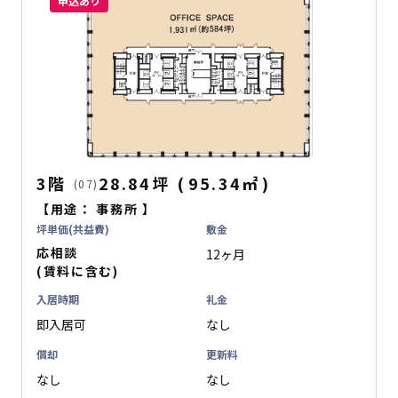
申込あり
3階
28.84坪
(
95.34
㎡
)
(07)
【用途：
事務所
】
坪単価(共益費)
敷金
応相談
12ヶ月
(賃料に含む)
入居時期
礼金
即入居可
なし
償却
更新料
なし
なし