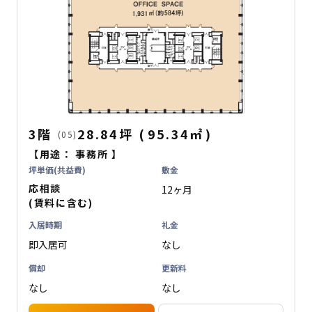
3階
28.84坪
(
95.34
㎡
)
(05)
【用途：
事務所
】
坪単価(共益費)
敷金
応相談
12ヶ月
(賃料に含む)
入居時期
礼金
即入居可
なし
償却
更新料
なし
なし