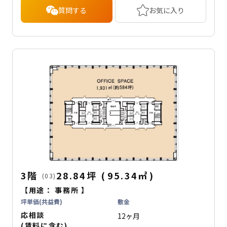
質問する
お気に入り
3階
28.84坪
(
95.34
㎡
)
(03)
【用途：
事務所
】
坪単価(共益費)
敷金
応相談
12ヶ月
(賃料に含む)