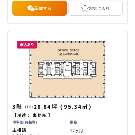
質問する
お気に入り
申込あり
3階
28.84坪
(
95.34
㎡
)
(10)
【用途：
事務所
】
坪単価(共益費)
敷金
応相談
12ヶ月