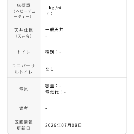
床荷重
- kg/㎡
（ヘビーデュ
（-）
ーティー）
一般天井
天井仕様
-
（天井高）
トイレ
種別：-
ユニバーサ
なし
ルトイレ
容量：-
電気
電気代：-
備考
-
区画情報
2026年07月08日
更新日