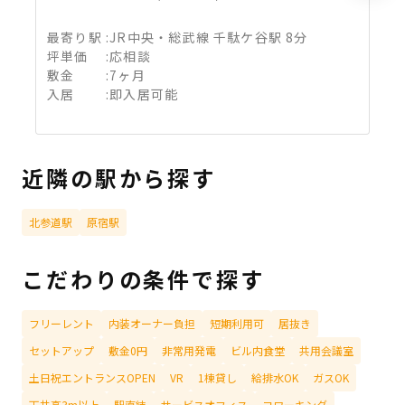
最寄り駅
:
JR中央・総武線 千駄ケ谷駅 8分
坪単価
:
応相談
敷金
:
7ヶ月
入居
:
即入居可能
近隣の駅から探す
北参道駅
原宿駅
こだわりの条件で探す
フリーレント
内装オーナー負担
短期利用可
居抜き
セットアップ
敷金0円
非常用発電
ビル内食堂
共用会議室
土日祝エントランスOPEN
VR
1棟貸し
給排水OK
ガスOK
天井高3m以上
駅直結
サービスオフィス
コワーキング