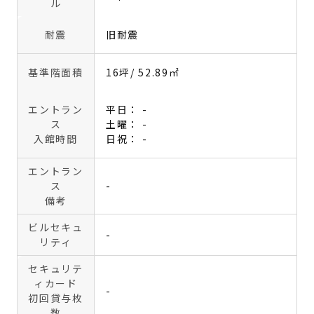
ル
耐震
旧耐震
基準階面積
16坪
/ 52.89㎡
エントラン
平日： -
ス
土曜： -
入館時間
日祝： -
エントラン
ス
-
備考
ビルセキュ
-
リティ
セキュリテ
ィカード
-
初回貸与枚
数