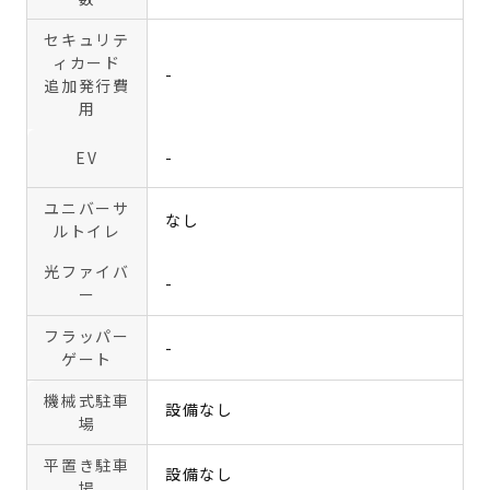
セキュリテ
ィカード
-
追加発行費
用
EV
-
ユニバーサ
なし
ルトイレ
光ファイバ
-
ー
フラッパー
-
ゲート
機械式駐車
設備なし
場
平置き駐車
設備なし
場