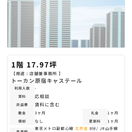
1階 17.97坪
【用途 :
店舗兼事務所
】
トーカン原宿キャステール
-
利用人数
応相談
賃料
賃料に含む
共益費
3ヶ月
1ヶ月
敷金
礼金
なし
1ヶ月
償却
更新料
東京メトロ副都心線
北参道
8分/ JR山手線
最寄駅