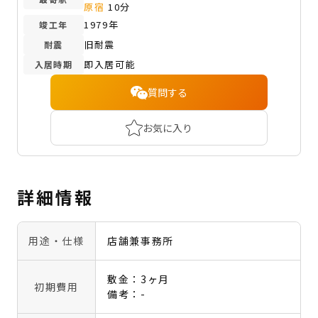
原宿
10分
1979年
竣工年
旧耐震
耐震
即入居可能
入居時期
質問する
お気に入り
詳細情報
用途・仕様
店舗兼事務所
敷金：3ヶ月
初期費用
備考：-