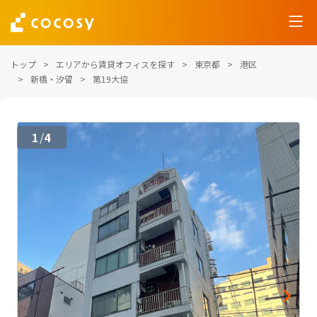
トップ
エリアから賃貸オフィスを探す
東京都
港区
新橋・汐留
第19大協
1
4
/