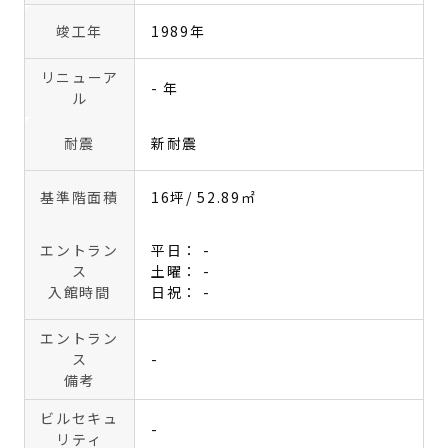
竣工年
1989年
リニューア
- 年
ル
耐震
新耐震
基準階面積
16坪
/ 52.89㎡
エントラン
平日： -
ス
土曜： -
入館時間
日祝： -
エントラン
ス
-
備考
ビルセキュ
-
リティ