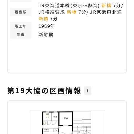
JR東海道本線(東京～熱海)
新橋
7分/
JR横須賀線
新橋
7分/ JR京浜東北線
最寄駅
新橋
7分
1989年
竣工年
新耐震
耐震
第19大協の区画情報
1