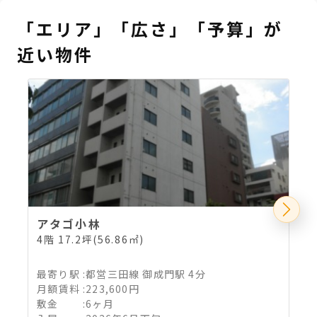
「エリア」「広さ」「予算」が
近い物件
アタゴ小林
4階 17.2坪(56.86㎡)
4
最寄り駅
:
都営三田線 御成門駅 4分
月額賃料
:
223,600円
敷金
:
6ヶ月