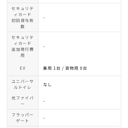
セキュリテ
ィカード
-
初回貸与枚
数
セキュリテ
ィカード
-
追加発行費
用
EV
乗用 1台 / 貨物用 0台
ユニバーサ
なし
ルトイレ
光ファイバ
-
ー
フラッパー
-
ゲート