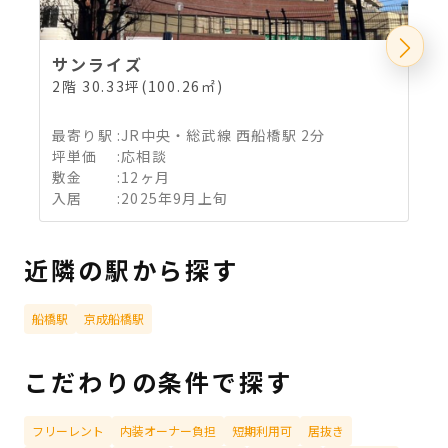
サンライズ
2階 30.33坪(100.26㎡)
5
最寄り駅
:
JR中央・総武線 西船橋駅 2分
坪単価
:
応相談
敷金
:
12ヶ月
入居
:
2025年9月上旬
近隣の駅から探す
船橋駅
京成船橋駅
こだわりの条件で探す
フリーレント
内装オーナー負担
短期利用可
居抜き