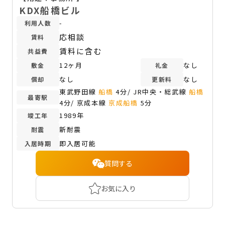
KDX船橋ビル
-
利用人数
応相談
賃料
賃料に含む
共益費
12ヶ月
なし
敷金
礼金
なし
なし
償却
更新料
東武野田線
船橋
4分/ JR中央・総武線
船橋
最寄駅
4分/ 京成本線
京成船橋
5分
1989年
竣工年
新耐震
耐震
即入居可能
入居時期
質問する
お気に入り