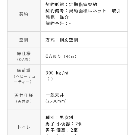
契約形態：定期借家契約
契約備考：契約面積はネット 取引
契約
態様：媒介
解約予告：-
空調
方式：個別空調
床仕様
OAあり
（40㎜）
（OA高）
床荷重
300 kg/㎡
（ヘビーデュ
（-）
ーティー）
一般天井
天井仕様
(2500mm)
（天井高）
種別：男女別
男子 小便器：2個
トイレ
男子 個室：2室