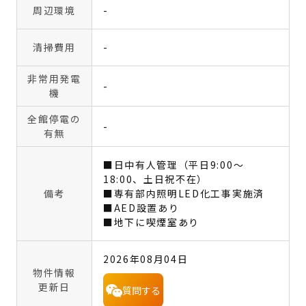
周辺環境
-
清掃費用
-
非常用発電
-
機
全館停電の
-
有無
■日中有人管理（平日9:00～
18:00、土日祝不在）
備考
■専有部内照明LED化工事実施済
■AED設置あり
■地下に喫煙室あり
2026年08月04日
物件情報
更新日
質問する