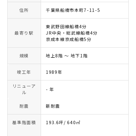
住所
千葉県船橋市本町7-11-5
東武野田線船橋4分
最寄り駅
JR中央・総武線船橋4分
京成本線京成船橋5分
規模
地上8階 〜 地下1階
竣工年
1989年
リニューア
- 年
ル
耐震
新耐震
基準階面積
193.6坪
/ 640㎡