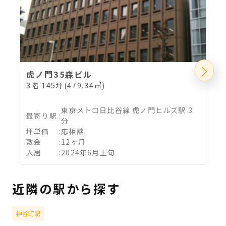
虎ノ門35森ビル
3階 145坪(479.34㎡)
5
東京メトロ日比谷線 虎ノ門ヒルズ駅 3
最寄り駅
:
分
坪単価
:
応相談
敷金
:
12ヶ月
入居
:
2024年6月上旬
近隣の駅から探す
神谷町駅