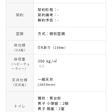
契約形態：-
契約
契約備考：-
解約予告：-
空調
方式：個別空調
床仕様
OAあり
（100㎜）
（OA高）
床荷重
300 kg/㎡
（ヘビーデュ
（-）
ーティー）
一般天井
天井仕様
(2650mm)
（天井高）
種別：男女別
男子 小便器：2個
トイレ
男子 個室：2室