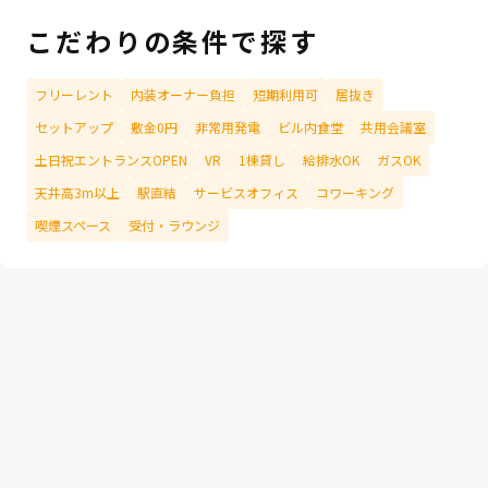
こだわりの条件で探す
フリーレント
内装オーナー負担
短期利用可
居抜き
セットアップ
敷金0円
非常用発電
ビル内食堂
共用会議室
土日祝エントランスOPEN
VR
1棟貸し
給排水OK
ガスOK
天井高3m以上
駅直結
サービスオフィス
コワーキング
喫煙スペース
受付・ラウンジ