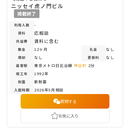
ニッセイ虎ノ門ビル
掲載終了
-
利用人数
応相談
賃料
賃料に含む
共益費
12ヶ月
なし
敷金
礼金
なし
なし
償却
更新料
東京メトロ日比谷線
神谷町
2分
最寄駅
1992年
竣工年
新耐震
耐震
2026年5月相談
入居時期
質問する
お気に入り