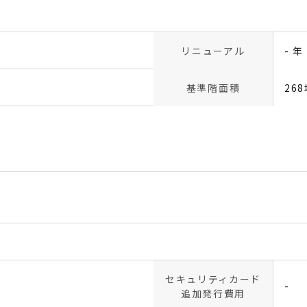
リニューアル
- 年
基準階面積
26
セキュリティカード
-
追加発行費用