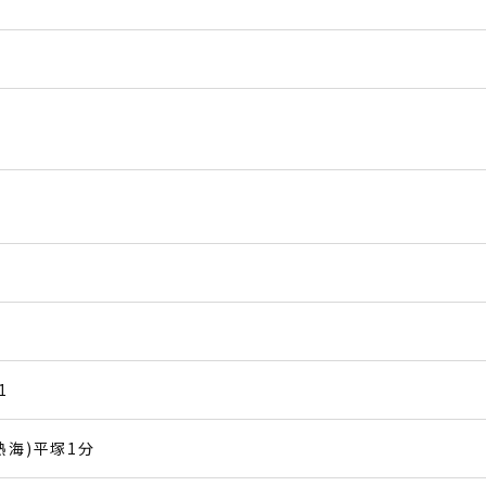
1
熱海)平塚1分