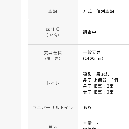
空調
方式：個別空調
床仕様
調査中
（OA高）
一般天井
天井仕様
(2460mm)
（天井高）
種別：男女別
男子 小便器：3個
トイレ
男子 個室：2室
女子 個室：3室
ユニバーサルトイレ
あり
容量：-
電気