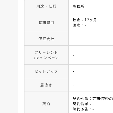
用途・仕様
事務所
敷金：12ヶ月
初期費用
備考：-
保証会社
-
フリーレント
-
/キャンペーン
セットアップ
-
居抜き
-
契約形態：定期借家契
契約
契約備考：-
解約予告：-