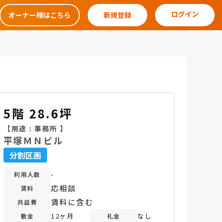
ログイン
オーナー様はこちら
新規登録
5階 28.6坪
【用途 :
事務所
】
平塚ＭＮビル
分割区画
-
利用人数
応相談
賃料
賃料に含む
共益費
12ヶ月
なし
敷金
礼金