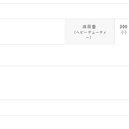
床荷重
300
（ヘビーデューティ
（-）
ー）