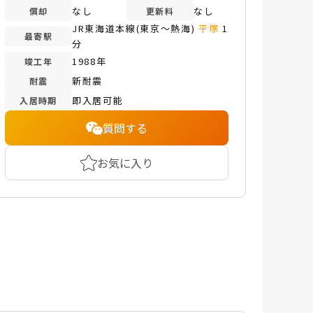
なし
なし
償却
更新料
JR東海道本線(東京～熱海)
平塚
1
最寄駅
分
1988年
竣工年
新耐震
耐震
即入居可能
入居時期
質問する
お気に入り