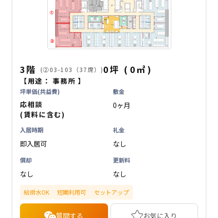
3階
0坪
(
0
㎡
)
(②03-103（37席）)
【用途：
事務所
】
坪単価(共益費)
敷金
応相談
0ヶ月
(賃料に含む)
入居時期
礼金
即入居可
なし
償却
更新料
なし
なし
給排水OK
短期利用可
セットアップ
質問する
お気に入り