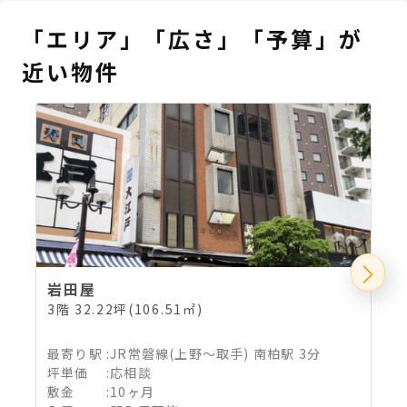
「エリア」「広さ」「予算」が
近い物件
岩田屋
3階 32.22坪(106.51㎡)
2
最寄り駅
:
JR常磐線(上野～取手) 南柏駅 3分
坪単価
:
応相談
敷金
:
10ヶ月