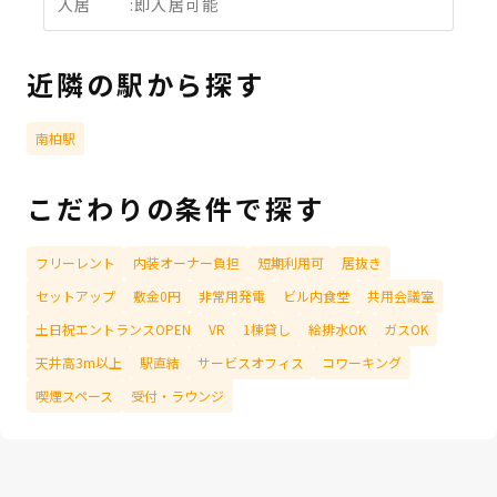
入居
:
即入居可能
近隣の駅から探す
南柏駅
こだわりの条件で探す
フリーレント
内装オーナー負担
短期利用可
居抜き
セットアップ
敷金0円
非常用発電
ビル内食堂
共用会議室
土日祝エントランスOPEN
VR
1棟貸し
給排水OK
ガスOK
天井高3m以上
駅直結
サービスオフィス
コワーキング
喫煙スペース
受付・ラウンジ