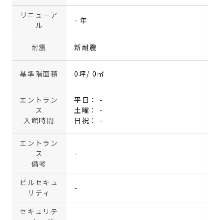
リニューア
- 年
ル
耐震
新耐震
基準階面積
0坪
/ 0㎡
エントラン
平日： -
ス
土曜： -
入館時間
日祝： -
エントラン
ス
-
備考
ビルセキュ
-
リティ
セキュリテ