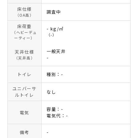
床仕様
調査中
（OA高）
床荷重
- kg/㎡
（ヘビーデュ
（-）
ーティー）
一般天井
天井仕様
-
（天井高）
トイレ
種別：-
ユニバーサ
なし
ルトイレ
容量：-
電気
電気代：-
備考
-