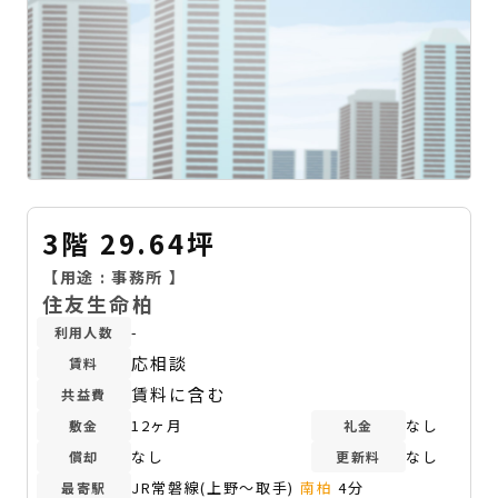
3階 29.64坪
【用途 :
事務所
】
住友生命柏
-
利用人数
応相談
賃料
賃料に含む
共益費
12ヶ月
なし
敷金
礼金
なし
なし
償却
更新料
JR常磐線(上野～取手)
南柏
4分
最寄駅