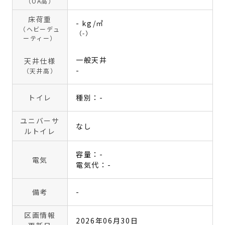
（OA高）
床荷重
- kg/㎡
（ヘビーデュ
（-）
ーティー）
一般天井
天井仕様
-
（天井高）
トイレ
種別：-
ユニバーサ
なし
ルトイレ
容量：-
電気
電気代：-
備考
-
区画情報
2026年06月30日