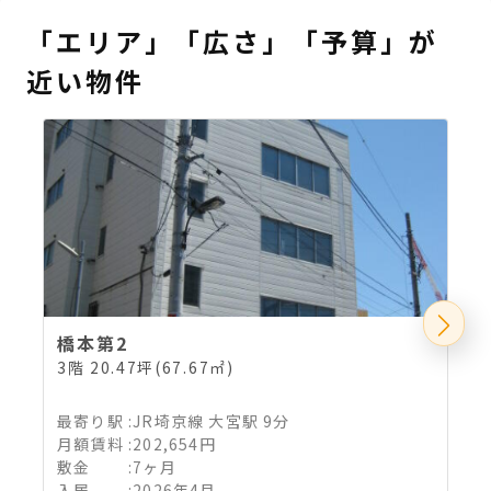
「エリア」「広さ」「予算」が
近い物件
橋本第2
3階 20.47坪(67.67㎡)
最寄り駅
:
JR埼京線 大宮駅 9分
月額賃料
:
202,654円
敷金
:
7ヶ月
入居
:
2026年4月