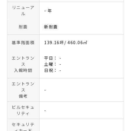
リニューア
- 年
ル
耐震
新耐震
基準階面積
139.16坪
/ 460.06㎡
エントラン
平日： -
ス
土曜： -
入館時間
日祝： -
エントラン
ス
-
備考
ビルセキュ
-
リティ
セキュリテ
ィカード