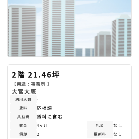
2階 21.46坪
【用途 :
事務所
】
大宮大鷹
-
利用人数
応相談
賃料
賃料に含む
共益費
4ヶ月
なし
敷金
礼金
2
なし
償却
更新料