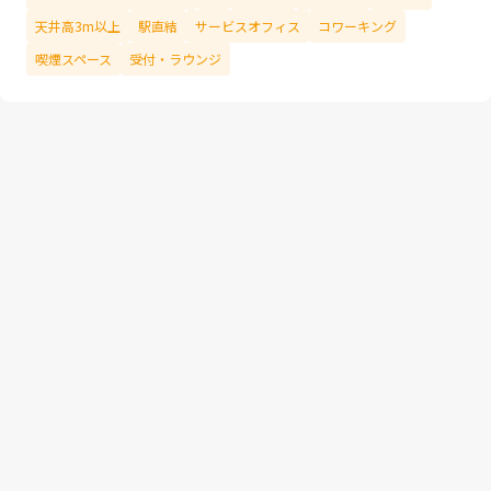
天井高3m以上
駅直結
サービスオフィス
コワーキング
喫煙スペース
受付・ラウンジ