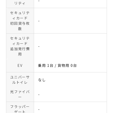
-
リティ
セキュリテ
ィカード
-
初回貸与枚
数
セキュリテ
ィカード
-
追加発行費
用
EV
乗用 1台 / 貨物用 0台
ユニバーサ
なし
ルトイレ
光ファイバ
-
ー
フラッパー
-
ゲート