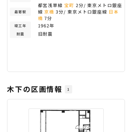
都営浅草線
宝町
2分/ 東京メトロ銀座
線
京橋
3分/ 東京メトロ銀座線
日本
最寄駅
橋
7分
1962年
竣工年
旧耐震
耐震
木下の区画情報
1