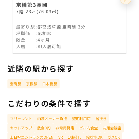
京橋第3長岡
7階 23坪(76.03㎡)
3
最寄り駅
:
都営浅草線 宝町駅 3分
坪単価
:
応相談
敷金
:
4ヶ月
入居
:
即入居可能
近隣の駅から探す
宝町駅
京橋駅
日本橋駅
こだわりの条件で探す
フリーレント
内装オーナー負担
短期利用可
居抜き
セットアップ
敷金0円
非常用発電
ビル内食堂
共用会議室
土日祝エントランスOPEN
VR
1棟貸し
給排水OK
ガスOK